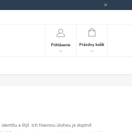
Podmienky ochrany osobných údajov
Blog
NÁKUPNÝ
KOŠÍK
Prázdny košík
Prihlásenie
entitu a štýl. Ich hlavnou úlohou je doplniť