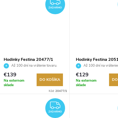
ZADARMO
ZADARMO
Hodinky Festina 20477/1
Hodinky Festina 205
Až 100 dní na vrátenie tovaru.
Až 100 dní na vrátenie
Autorizovaný predajca.
Autorizovaný predajca.
€139
€129
DO KOŠÍKA
DO
Na externom
Na externom
sklade
sklade
Kód:
20477/1
ZADARMO
ZADARMO