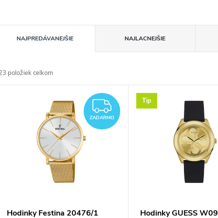
R
NAJPREDÁVANEJŠIE
NAJLACNEJŠIE
a
23
položiek celkom
d
V
Tip
e
ZADARMO
ý
ZADARMO
n
p
e
s
p
p
Hodinky Festina 20476/1
Hodinky GUESS W0