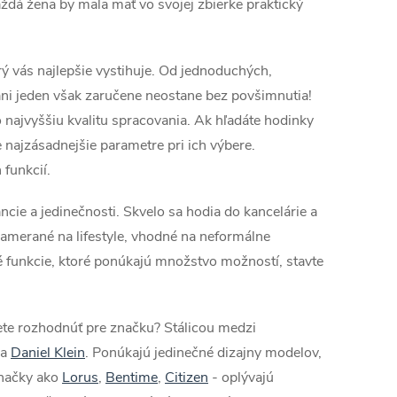
ždá žena by mala mať vo svojej zbierke praktický
rý vás najlepšie vystihuje. Od jednoduchých,
ni jeden však zaručene neostane bez povšimnutia!
 najvyššiu kvalitu spracovania. Ak hľadáte hodinky
e najzásadnejšie parametre pri ich výbere.
funkcií.
ie a jedinečnosti. Skvelo sa hodia do kancelárie a
zamerané na lifestyle, vhodné na neformálne
cké funkcie, ktoré ponúkajú množstvo možností, stavte
ete rozhodnúť pre značku? Stálicou medzi
a
Daniel Klein
. Ponúkajú jedinečné dizajny modelov,
načky ako
Lorus
,
Bentime
,
Citizen
- oplývajú