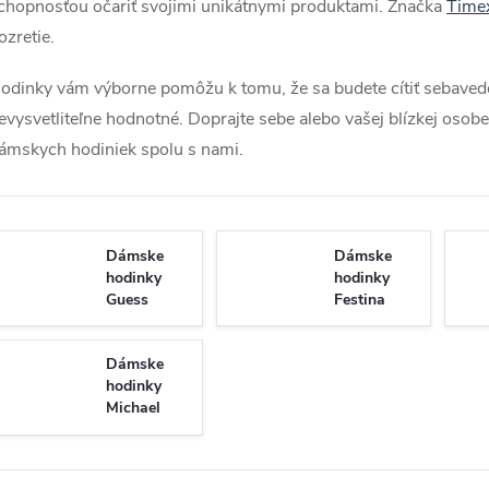
chopnosťou očariť svojimi unikátnymi produktami. Značka
Time
ozretie.
odinky vám výborne pomôžu k tomu, že sa budete cítiť sebavedo
evysvetliteľne hodnotné. Doprajte sebe alebo vašej blízkej oso
ámskych hodiniek spolu s nami.
Dámske
Dámske
hodinky
hodinky
Guess
Festina
Dámske
hodinky
Michael
Kors