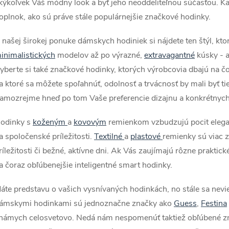
kýkoľvek Váš módny look a byť jeho neoddeliteľnou súčasťou. Ka
oplnok, ako sú práve stále populárnejšie značkové hodinky.
 našej širokej ponuke dámskych hodiniek si nájdete ten štýl, kto
inimalistických
modelov až po výrazné,
extravagantné
kúsky - a
yberte si také značkové hodinky, ktorých výrobcovia dbajú na čo
a ktoré sa môžete spoľahnúť, odolnosť a trvácnosť by mali byť ti
amozrejme hneď po tom Vaše preferencie dizajnu a konkrétnych 
odinky s
koženým
a
kovovým
remienkom vzbudzujú pocit eleganc
a spoločenské príležitosti.
Textilné
a
plastové
remienky sú viac 
ríležitosti či bežné, aktívne dni. Ak Vás zaujímajú rôzne prakti
a čoraz obľúbenejšie inteligentné smart hodinky.
áte predstavu o vašich vysnívaných hodinkách, no stále sa nevi
ámskymi hodinkami sú jednoznačne značky ako
Guess
,
Festina
námych celosvetovo. Nedá nám nespomenúť taktiež obľúbené z