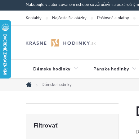
Prejsť
Nakupujte v autorizovanom eshope so záručným a pozáručným s
na
Kontakty
Najčastejšie otázky
Poštovné a platby
obsah
Dámske hodinky
Pánske hodinky
Dámske hodinky
Domov
B
o
D