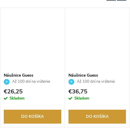
Náušnice Guess
Náušnice Guess
JUBE06092JWYGT
JUBE05465JWRHT
Až 100 dní na vrátenie
Až 100 dní na vrátenie
tovaru. Autorizovaný predajca.
tovaru. Autorizovaný predajca.
€26,25
€36,75
Skladom
Skladom
DO KOŠÍKA
DO KOŠÍKA