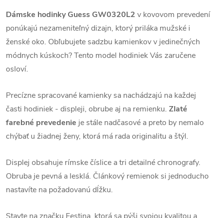
Dámske hodinky Guess GW0320L2
v kovovom prevedení
ponúkajú nezameniteľný dizajn, ktorý priláka mužské i
ženské oko. Obľubujete sadzbu kamienkov v jedinečných
módnych kúskoch? Tento model hodiniek Vás zaručene
osloví.
Precízne spracované kamienky sa nachádzajú na každej
časti hodiniek - displeji, obrube aj na remienku.
Zlaté
farebné prevedenie
je stále nadčasové a preto by nemalo
chýbať u žiadnej ženy, ktorá má rada originalitu a štýl.
Displej obsahuje rímske číslice a tri detailné chronografy.
Obruba je pevná a lesklá. Článkový remienok si jednoducho
nastavíte na požadovanú dĺžku.
Stavte na značku Festina, ktorá sa pýši svojou kvalitou a