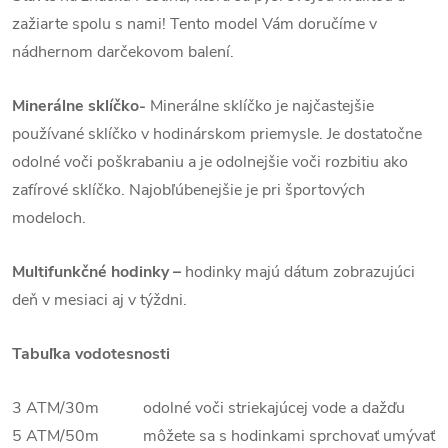
zažiarte spolu s nami! Tento model Vám doručíme v
nádhernom darčekovom balení.
Minerálne sklíčko-
Minerálne sklíčko je najčastejšie
používané sklíčko v hodinárskom priemysle. Je dostatočne
odolné voči poškrabaniu a je odolnejšie voči rozbitiu ako
zafírové sklíčko. Najobľúbenejšie je pri športových
modeloch.
Multifunkčné hodinky –
hodinky majú dátum zobrazujúci
deň v mesiaci aj v týždni.
Tabuľka vodotesnosti
3 ATM/30m odolné voči striekajúcej vode a dažďu
5 ATM/50m môžete sa s hodinkami sprchovať umývať