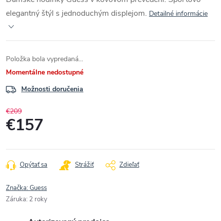
elegantný štýl s jednoduchým displejom.
Detailné informácie
Položka bola vypredaná…
Momentálne nedostupné
Možnosti doručenia
€209
€157
Jednotková
cena:
Opýtať sa
Strážiť
Zdieľať
Značka:
Guess
Záruka
:
2 roky