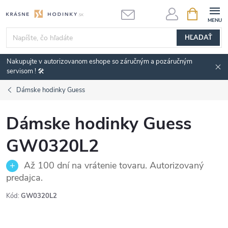
Prejsť
NÁKUPN
KOŠÍK
na
obsah
HĽADAŤ
Nakupujte v autorizovanom eshope so záručným a pozáručným
servisom ! 🛠️
Dámske hodinky Guess
Dámske hodinky Guess
GW0320L2
Až 100 dní na vrátenie tovaru. Autorizovaný
predajca.
Kód:
GW0320L2