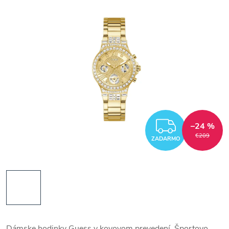
ZADAR
–24 %
€209
ZADARMO
Dámske hodinky Guess v kovovom prevedení. Športovo