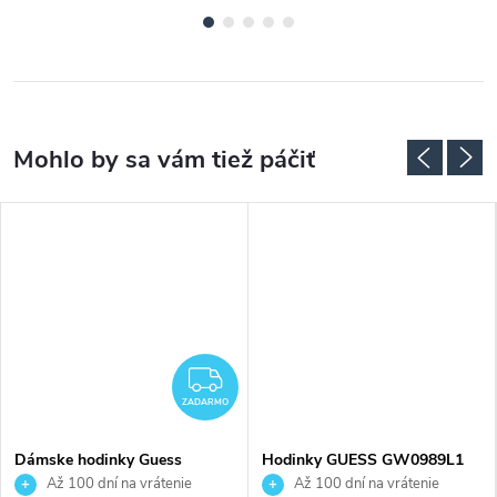
ADARMO
ZADARMO
ZADARMO
Dámske hodinky Guess
Hodinky GUESS GW0989L1
GW1027L3
Až 100 dní na vrátenie
Až 100 dní na vrátenie