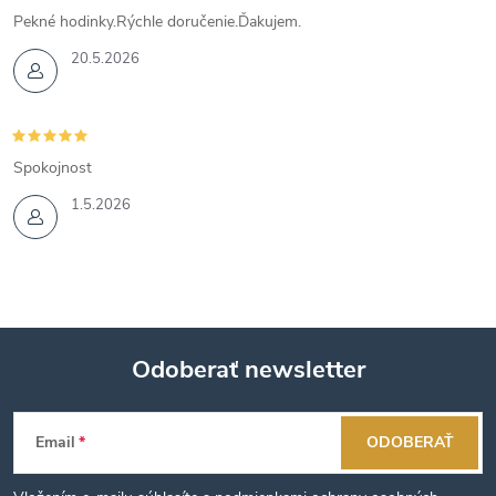
Pekné hodinky.Rýchle doručenie.Ďakujem.
20.5.2026
Spokojnost
1.5.2026
Odoberať newsletter
Z
Email
ODOBERAŤ
á