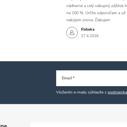
nádherné a celý nákupný zážitok 
na 100 %. Určite odporúčam a už
nakúpim znova. Ďakujem
Rebeka
27.4.2026
Email
Vložením e-mailu súhlasíte s
podmienka
ine