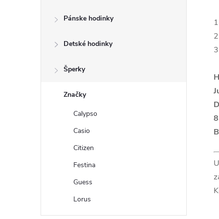
č
Pánske hodinky
n
1
2
Detské hodinky
ý
3
p
Šperky
H
J
a
Značky
D
Calypso
8
n
Casio
B
e
Citizen
U
Festina
l
z
Guess
K
Lorus