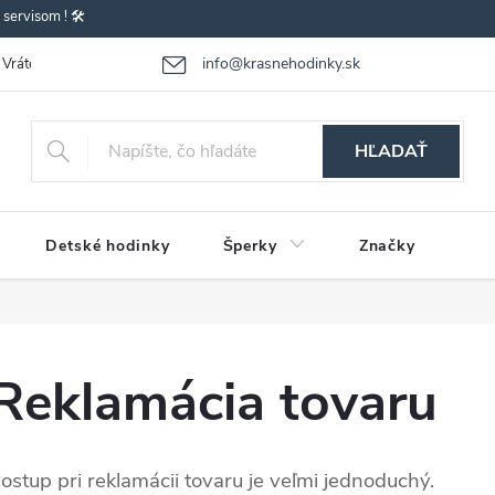
ervisom ! 🛠️
info@krasnehodinky.sk
Vrátenie-výmena tovaru
Reklamácia tovaru
Obchodné podmienky
HĽADAŤ
Detské hodinky
Šperky
Značky
Reklamácia tovaru
ostup pri reklamácii tovaru je veľmi jednoduchý.