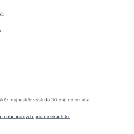
ár
u:
kôr, najneskôr však do 30 dní, od prijatia
ch obchodných podmienkach tu.