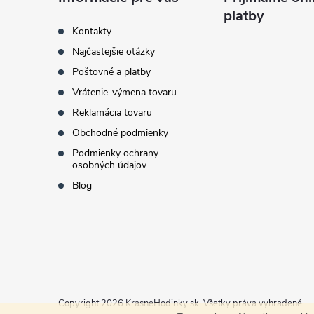
ä
platby
t
Kontakty
Najčastejšie otázky
i
Poštovné a platby
Vrátenie-výmena tovaru
e
Reklamácia tovaru
Obchodné podmienky
Podmienky ochrany
osobných údajov
Blog
Copyright 2026
KrasneHodinky.sk
. Všetky práva vyhradené.