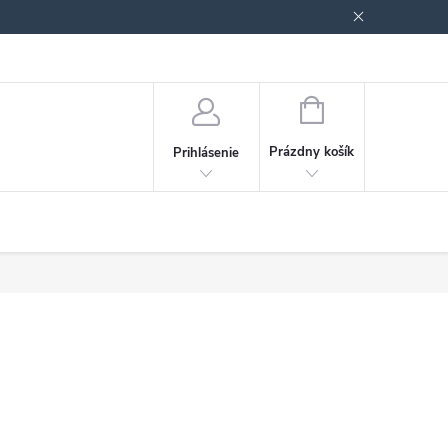
Podmienky ochrany osobných údajov
Blog
NÁKUPNÝ
KOŠÍK
Prázdny košík
Prihlásenie