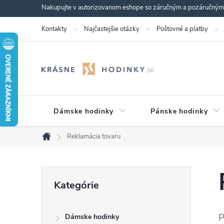
Prejsť
Nakupujte v autorizovanom eshope so záručným a pozáručným s
na
Kontakty
Najčastejšie otázky
Poštovné a platby
obsah
Dámske hodinky
Pánske hodinky
Reklamácia tovaru
Domov
B
Preskočiť
Kategórie
kategórie
o
P
Dámske hodinky