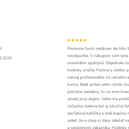
t
Recenzie často nedávam ale túto 
neodpustila. S nákupom som bola
5.2026
maximálne spokojná. Objednala so
hodinky značky Festina a všetko p
naozaj profesionálne od začiatku 
konca. Balík prišiel veľmi rýchlo, k
precízne zabalený, čo vo mne hneď
skvelý prvý dojem. Veľmi ma poteši
súčasťou balenia bol aj záručný list
darčeková taštička a milé kupóny 
vidieť, že e-shop si dáva záležať n
a spokojnosti zákazníka. Hodinky 