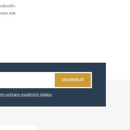
hodnotím
 viem kde
ODOBERAŤ
mi ochrany osobných údajov