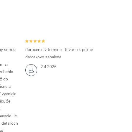
by som si
dorucenie v termine , tovar o.k pekne
darcekovo zabalene
m si
2.4.2026
rebehlo
až do
rásne a
 vyvolalo
lo, že
,
navyše. Je
a detailoch
sú