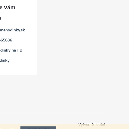
snehodinky.sk
665636
dinky na FB
dinky
Vytvoril Shoptet