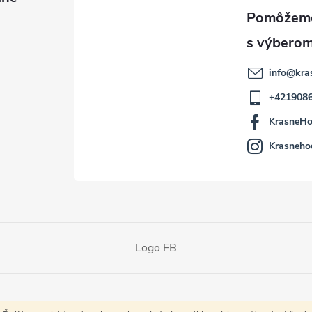
info
@
kra
+421908
KrasneHo
Krasneho
Logo FB