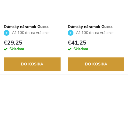
Dámsky náramok Guess
Dámsky náramok Guess
JUBB06208JWRHS
JUBB05503JWYGS
Až 100 dní na vrátenie
Až 100 dní na vrátenie
tovaru. Autorizovaný predajca.
tovaru. Autorizovaný predajca.
€29,25
€41,25
Skladom
Skladom
DO KOŠÍKA
DO KOŠÍKA