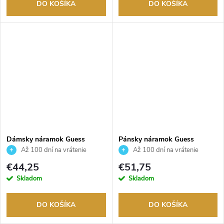
DO KOŠÍKA
DO KOŠÍKA
Dámsky náramok Guess
Pánsky náramok Guess
JUBB04156JWRHT
JUMB06034JWYGS
Až 100 dní na vrátenie
Až 100 dní na vrátenie
tovaru. Autorizovaný predajca.
tovaru. Autorizovaný predajca.
€44,25
€51,75
Skladom
Skladom
DO KOŠÍKA
DO KOŠÍKA