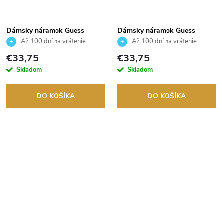
Dámsky náramok Guess
Dámsky náramok Guess
JUBB05546JWYGS
JUBB05546JWRHS
Až 100 dní na vrátenie
Až 100 dní na vrátenie
tovaru. Autorizovaný predajca.
tovaru. Autorizovaný predajca.
€33,75
€33,75
Skladom
Skladom
DO KOŠÍKA
DO KOŠÍKA