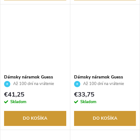
Dámsky náramok Guess
Dámsky náramok Guess
JUBB05027JWYGS
JUBB04144JWRHS
Až 100 dní na vrátenie
Až 100 dní na vrátenie
tovaru. Autorizovaný predajca.
tovaru. Autorizovaný predajca.
€41,25
€33,75
Skladom
Skladom
DO KOŠÍKA
DO KOŠÍKA