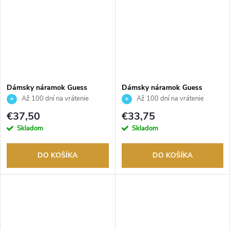
Dámsky náramok Guess
Dámsky náramok Guess
JUBB04557JWRHS
JUBB04163JWRHS
Až 100 dní na vrátenie
Až 100 dní na vrátenie
tovaru. Autorizovaný predajca.
tovaru. Autorizovaný predajca.
€37,50
€33,75
Skladom
Skladom
DO KOŠÍKA
DO KOŠÍKA