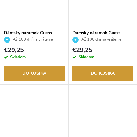
Dámsky náramok Guess
Dámsky náramok Guess
JUBB06246JWYGS
JUBB06202JWYGS
Až 100 dní na vrátenie
Až 100 dní na vrátenie
tovaru. Autorizovaný predajca.
tovaru. Autorizovaný predajca.
€29,25
€29,25
Skladom
Skladom
DO KOŠÍKA
DO KOŠÍKA