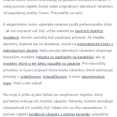
našej ponuke nájdete široký výber originálnych dámskych náramkov
od populárnej značky Guess. Presvedčte sa sami.
K elegantnému looku vyberajte náramok podľa preferovaného účelu
- ak má zvýrazniť váš štýl, určite siahnite po
pestrých lesklých
modeloch
, ktorým nechýba tiež zaujímavý prívesok. Ak hľadáte
decentný doplnok iba na doladenie, stavte na
minimalistické kúsky v
jednoduchom dizajne
. Naša ponuka dámskych náramkov disponuje
klasickými modelmi (r
etiazka so zapínaním na karabínku
) ako aj
modelmi, ktoré si len ľahko nasadíte na zápästie
. Pre milovníčky
príveskov si Guess pripravil rôzne kúsky náramkov, ktoré obohacujú
prívesky v
srdiečkovom
,
hviezdičkovom
, či inom
geometrickom
tvare
. Stačí si len vybrať.
Na svoje si prídu aj páni túžiaci po zaujímavom doplnku, ktorý
perfektne orámuje ich mužské zápästie. Náramky mužom pomáhajú
interpretovať ich osobitý štýl. Vďaka nim sa cítia sebavedomo. V
ponuke nájdete
korálkové náramky z odolnej keramiky
, populárne