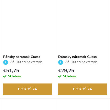
Pánsky náramok Guess
Dámsky náramok Guess
JUMB06034JWSTS
JUBB06082JWRHS
Až 100 dní na vrátenie
Až 100 dní na vrátenie
tovaru. Autorizovaný predajca.
tovaru. Autorizovaný predajca.
€51,75
€29,25
Skladom
Skladom
DO KOŠÍKA
DO KOŠÍKA