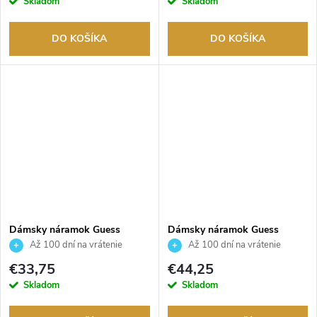
Skladom
Skladom
DO KOŠÍKA
DO KOŠÍKA
Dámsky náramok Guess
Dámsky náramok Guess
JUBB04668JWRHS
JUBB04156JWYGT
Až 100 dní na vrátenie
Až 100 dní na vrátenie
tovaru. Autorizovaný predajca.
tovaru. Autorizovaný predajca.
€33,75
€44,25
Skladom
Skladom