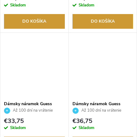
Skladom
Skladom
DO KOŠÍKA
DO KOŠÍKA
Dámsky náramok Guess
Dámsky náramok Guess
JUBB04144JWYGS
JUBB03162JWRHS
Až 100 dní na vrátenie
Až 100 dní na vrátenie
tovaru. Autorizovaný predajca.
tovaru. Autorizovaný predajca.
€33,75
€36,75
Skladom
Skladom