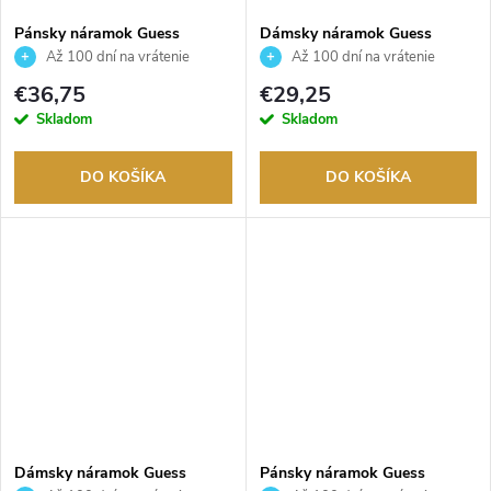
o
o
Pánsky náramok Guess
Dámsky náramok Guess
JUMB01312JWYGBKT/U
JUBB02246JWRHS
v
Až 100 dní na vrátenie
Až 100 dní na vrátenie
tovaru. Autorizovaný predajca.
tovaru. Autorizovaný predajca.
v
€36,75
€29,25
Skladom
Skladom
DO KOŠÍKA
DO KOŠÍKA
Dámsky náramok Guess
Pánsky náramok Guess