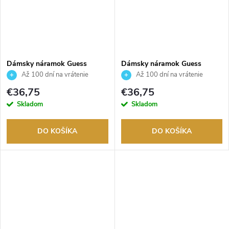
Dámsky náramok Guess
Dámsky náramok Guess
JUBB04082JWYGWHS
JUBB04082JWYGS
Až 100 dní na vrátenie
Až 100 dní na vrátenie
tovaru. Autorizovaný predajca.
tovaru. Autorizovaný predajca.
€36,75
€36,75
Skladom
Skladom
DO KOŠÍKA
DO KOŠÍKA