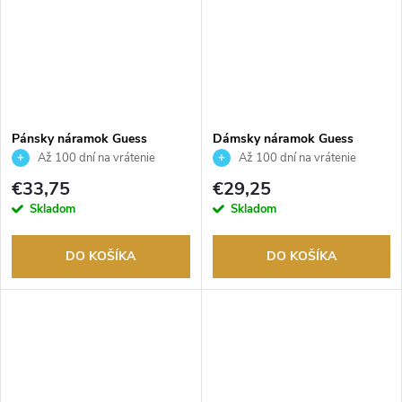
Pánsky náramok Guess
Dámsky náramok Guess
JUMB05028JWSTS
JUBB06017JWYGS
Až 100 dní na vrátenie
Až 100 dní na vrátenie
tovaru. Autorizovaný predajca.
tovaru. Autorizovaný predajca.
€33,75
€29,25
Skladom
Skladom
DO KOŠÍKA
DO KOŠÍKA