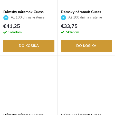
Dámsky náramok Guess
Dámsky náramok Guess
JUBB05503JWRHS
JUBB05461JWRHS
Až 100 dní na vrátenie
Až 100 dní na vrátenie
tovaru. Autorizovaný predajca.
tovaru. Autorizovaný predajca.
€41,25
€33,75
Skladom
Skladom
DO KOŠÍKA
DO KOŠÍKA