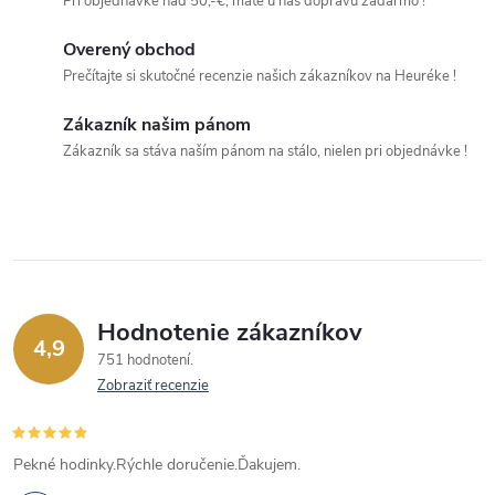
Pri objednávke nad 50,-€, máte u nás dopravu zadarmo !
d
Overený obchod
a
Prečítajte si skutočné recenzie našich zákazníkov na Heuréke !
c
Zákazník našim pánom
i
Zákazník sa stáva naším pánom na stálo, nielen pri objednávke !
e
p
r
v
Hodnotenie zákazníkov
4,9
k
751 hodnotení
Zobraziť recenzie
y
v
Pekné hodinky.Rýchle doručenie.Ďakujem.