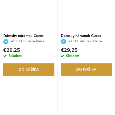
Dámsky náramok Guess
Dámsky náramok Guess
JUBB06246JWRHS
JUBB06288JWRHS
Až 100 dní na vrátenie
Až 100 dní na vrátenie
tovaru. Autorizovaný predajca.
tovaru. Autorizovaný predajca.
€29,25
€29,25
Skladom
Skladom
DO KOŠÍKA
DO KOŠÍKA