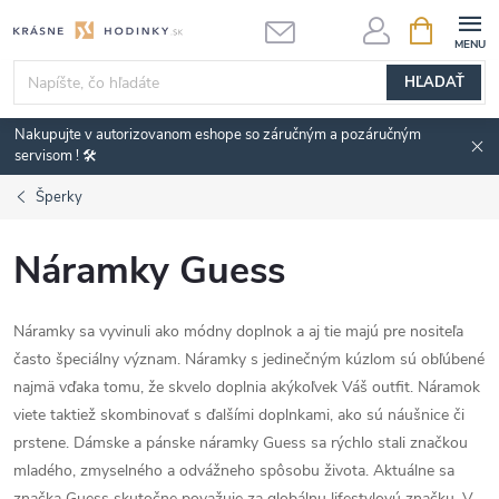
Prejsť
NÁKUPN
KOŠÍK
na
obsah
HĽADAŤ
Nakupujte v autorizovanom eshope so záručným a pozáručným
servisom ! 🛠️
Šperky
Náramky Guess
Náramky sa vyvinuli ako módny doplnok a aj tie majú pre nositeľa
často špeciálny význam. Náramky s jedinečným kúzlom sú obľúbené
najmä vďaka tomu, že skvelo doplnia akýkoľvek Váš outfit. Náramok
viete taktiež skombinovať s ďalšími doplnkami, ako sú náušnice či
prstene. Dámske a pánske náramky Guess sa rýchlo stali značkou
mladého, zmyselného a odvážneho spôsobu života. Aktuálne sa
značka Guess skutočne považuje za globálnu lifestylovú značku. V