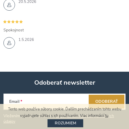
ý
20.5.2026
p
i
Spokojnost
s
1.5.2026
u
Odoberať newsletter
Z
Email
ODOBERAŤ
á
Tento web používa súbory cookie. Ďalším prechádzaním tohto webu
vyjadrujete súhlas s ich používaním. Viac informácií
tu
.
Vložením e-mailu súhlasíte s
podmienkami ochrany osobných
p
údajov
ROZUMIEM