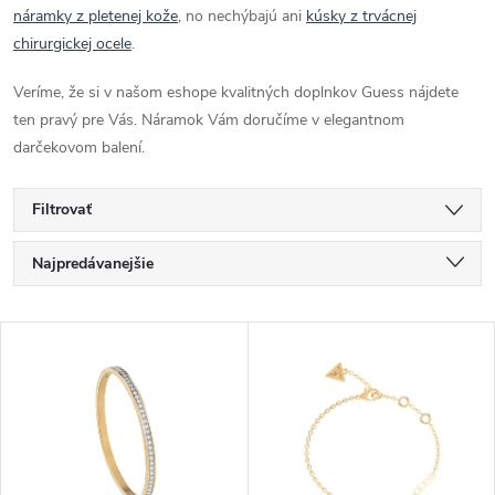
náramky z pletenej kože
, no nechýbajú ani
kúsky z trvácnej
chirurgickej ocele
.
Veríme, že si v našom eshope kvalitných doplnkov Guess nájdete
ten pravý pre Vás. Náramok Vám doručíme v elegantnom
darčekovom balení.
Filtrovať
R
Najpredávanejšie
a
Najlacnejšie
V
Najdrahšie
d
ý
Abecedne
e
p
n