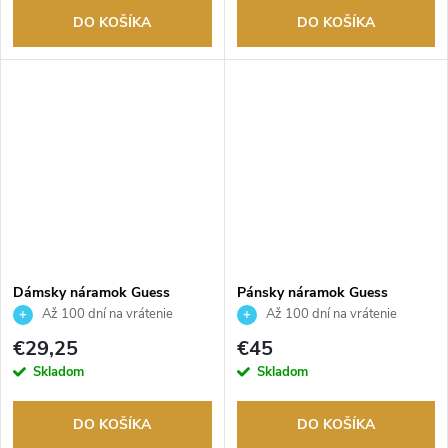
DO KOŠÍKA
DO KOŠÍKA
Dámsky náramok Guess
Pánsky náramok Guess
JUBB06288JWYGS
JUMB05015JWSTS
Až 100 dní na vrátenie
Až 100 dní na vrátenie
tovaru. Autorizovaný predajca.
tovaru. Autorizovaný predajca.
€29,25
€45
Skladom
Skladom
DO KOŠÍKA
DO KOŠÍKA