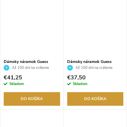
Dámsky náramok Guess
Dámsky náramok Guess
JUBB04549JWYGS
JUBB04557JWYGS
Až 100 dní na vrátenie
Až 100 dní na vrátenie
tovaru. Autorizovaný predajca.
tovaru. Autorizovaný predajca.
€41,25
€37,50
Skladom
Skladom
DO KOŠÍKA
DO KOŠÍKA