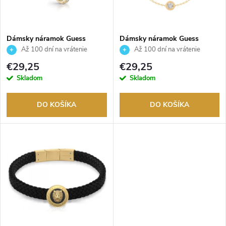
i
i
s
e
Dámsky náramok Guess
Dámsky náramok Guess
JUBB02248JWYGS
JUBB02246JWYGS
Až 100 dní na vrátenie
Až 100 dní na vrátenie
p
tovaru. Autorizovaný predajca.
tovaru. Autorizovaný predajca.
p
€29,25
€29,25
r
Skladom
Skladom
r
o
DO KOŠÍKA
DO KOŠÍKA
o
d
d
u
u
k
k
t
t