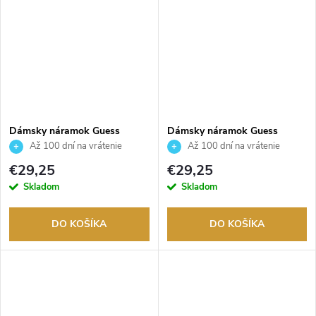
Dámsky náramok Guess
Dámsky náramok Guess
JUBB06082JWYGS
JUBB06017JWRHS
Až 100 dní na vrátenie
Až 100 dní na vrátenie
tovaru. Autorizovaný predajca.
tovaru. Autorizovaný predajca.
€29,25
€29,25
Skladom
Skladom
DO KOŠÍKA
DO KOŠÍKA