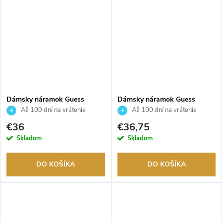
Dámsky náramok Guess
Dámsky náramok Guess
JUBB03125JWRHS
JUBB03120JWYGWHS
Až 100 dní na vrátenie
Až 100 dní na vrátenie
tovaru. Autorizovaný predajca.
tovaru. Autorizovaný predajca.
€36
€36,75
Skladom
Skladom
DO KOŠÍKA
DO KOŠÍKA