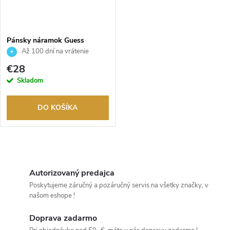
Pánsky náramok Guess
JUMB01310JWYGT
Až 100 dní na vrátenie
tovaru. Autorizovaný predajca.
€28
Skladom
DO KOŠÍKA
O
v
Autorizovaný predajca
Poskytujeme záručný a pozáručný servis na všetky značky, v
l
našom eshope !
á
Doprava zadarmo