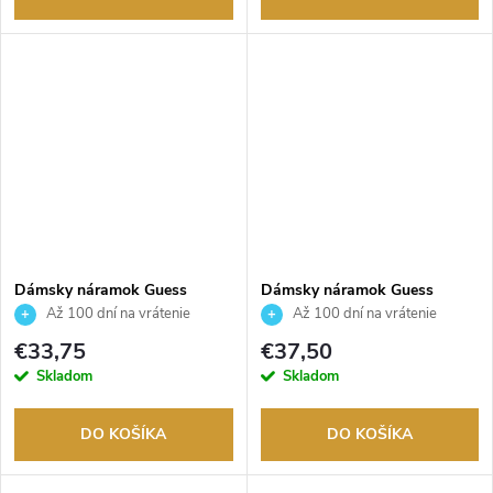
Dámsky náramok Guess
Dámsky náramok Guess
JUBB04594JWRHS
JUBB04607JWRHS
Až 100 dní na vrátenie
Až 100 dní na vrátenie
tovaru. Autorizovaný predajca.
tovaru. Autorizovaný predajca.
€33,75
€37,50
Skladom
Skladom
DO KOŠÍKA
DO KOŠÍKA