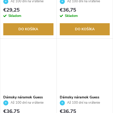
JUBB02248JWRHS
JUMB01303JWYGT/U
Až 100 dní na vrátenie
Až 100 dní na vrátenie
tovaru. Autorizovaný predajca.
tovaru. Autorizovaný predajca.
€29,25
€36,75
Skladom
Skladom
DO KOŠÍKA
DO KOŠÍKA
Dámsky náramok Guess
Dámsky náramok Guess
JUBB02137JWRHS
JUBB03125JWYGS
Až 100 dní na vrátenie
Až 100 dní na vrátenie
tovaru. Autorizovaný predajca.
tovaru. Autorizovaný predajca.
€36,75
€36,75