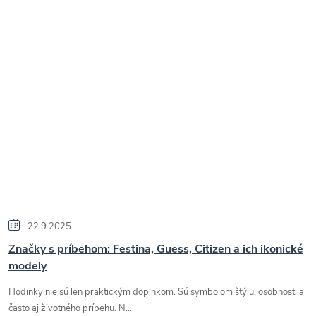
22.9.2025
Značky s príbehom: Festina, Guess, Citizen a ich ikonické
modely
Hodinky nie sú len praktickým doplnkom. Sú symbolom štýlu, osobnosti a
často aj životného príbehu. N...