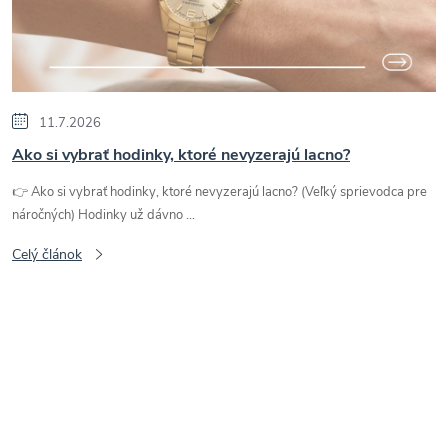
i
s
č
11.7.2026
l
Ako si vybrať hodinky, ktoré nevyzerajú lacno?
👉 Ako si vybrať hodinky, ktoré nevyzerajú lacno? (Veľký sprievodca pre
á
náročných) Hodinky už dávno ...
n
Celý článok
k
o
v