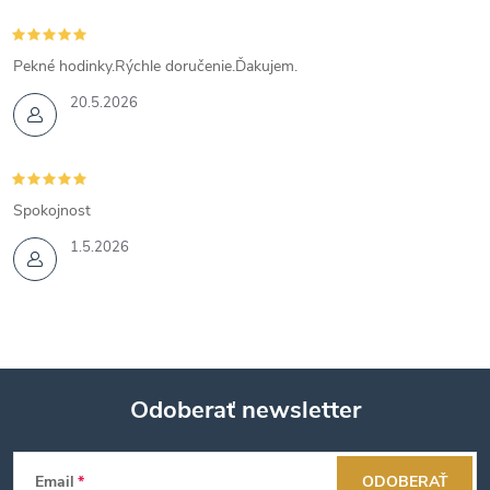
i
i
e
e
Pekné hodinky.Rýchle doručenie.Ďakujem.
p
20.5.2026
r
v
Spokojnost
k
1.5.2026
y
v
ý
Odoberať newsletter
p
Z
i
Email
ODOBERAŤ