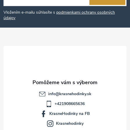
s
á
u
Vložením e-mailu súhlasíte s
podmienkami ochrany osobných
p
údajov
ä
t
i
e
info
@
krasnehodinky.sk
+421908665636
KrasneHodinky na FB
Krasnehodinky