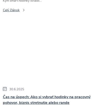
Kým smart hodinky ovládli...
Celý článok
30.6.2025
Čas na úspech: Ako si vybrať hodinky na pracovný
pohovor, biznis stretnutie alebo rande