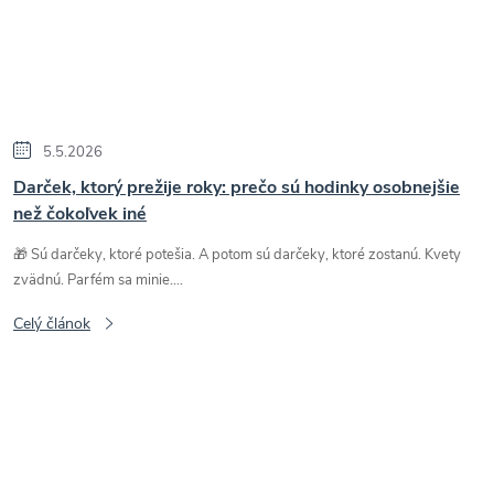
5.5.2026
Darček, ktorý prežije roky: prečo sú hodinky osobnejšie
než čokoľvek iné
🎁 Sú darčeky, ktoré potešia. A potom sú darčeky, ktoré zostanú. Kvety
zvädnú. Parfém sa minie....
Celý článok