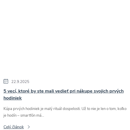
22.9.2025
5 vecí, ktoré by ste mali vedieť pri nákupe svojich prvých
hodiniek
Kúpa prvých hodiniek je malý rituál dospelosti. Už to nie je len o tom, koľko
je hodín – smartfón má...
Celý článok