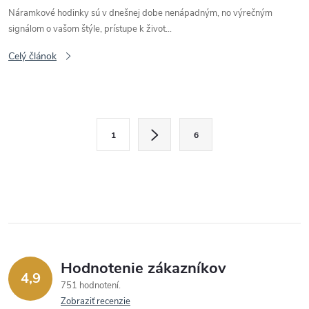
Náramkové hodinky sú v dnešnej dobe nenápadným, no výrečným
signálom o vašom štýle, prístupe k život...
Celý článok
O
S
1
6
t
v
r
l
á
n
á
k
d
o
v
a
Hodnotenie zákazníkov
4,9
a
751 hodnotení
c
n
Zobraziť recenzie