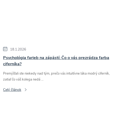
18.1.2026
Psychológia farieb na zápästí: Čo o vás prezrádza farba
ciferníka?
Premýšľali ste niekedy nad tým, prečo vás intuitívne láka modrý ciferník,
zatiaľ čo váš kolega nedá ...
Celý článok