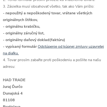
3. Zásielka musí obsahovať všetko, tak ako Vám prišlo:
- nepoužitý a nepoškodený tovar, vrátane všetkých
originálnych štítkov,
- originálnu krabičku,
- originálny záručný list,
- originálny daňový doklad(faktúru)
- vypísaný formulár
Odstúpenie od kúpnej zmluvy uzavretej
na diaľku.
4. Tovar prosím zabaľte proti poškodeniu a pošlite na našu
adresu:
HAD TRADE
Juraj Ďurčo
Dunajská 4
81108
Bratislava