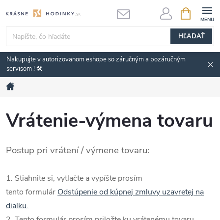
Prejsť
NÁKUPN
KOŠÍK
na
obsah
HĽADAŤ
Nakupujte v autorizovanom eshope so záručným a pozáručným
servisom ! 🛠️
Domov
Vrátenie-výmena tovaru
Postup pri vrátení / výmene tovaru:
1.
Stiahnite si, vytlačte a vypíšte prosím
tento
formulár
Odstúpenie od kúpnej zmluvy uzavretej na
diaľku.
2. Tento formulár prosím priložte ku vrátenému tovaru.