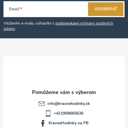
Z
Email
ODOBERAŤ
á
Vložením e-mailu súhlasíte s
podmienkami ochrany osobných
p
údajov
ä
t
i
e
info
@
krasnehodinky.sk
+421908665636
KrasneHodinky na FB