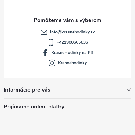
i
e
info
@
krasnehodinky.sk
+421908665636
KrasneHodinky na FB
Krasnehodinky
Informácie pre vás
Prijímame online platby