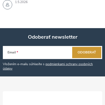
1.5.2026
Odoberať newsletter
Z
Email
ODOBERAŤ
á
Vložením e-mailu súhlasíte s
podmienkami ochrany osobných
p
údajov
ä
t