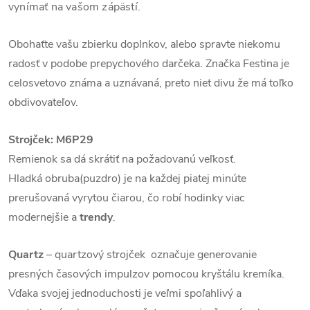
vynímať na vašom zápästí.
Obohaťte vašu zbierku doplnkov, alebo spravte niekomu
radosť v podobe prepychového darčeka. Značka Festina je
celosvetovo známa a uznávaná, preto niet divu že má toľko
obdivovateľov.
Strojček: M6P29
Remienok sa dá skrátiť na požadovanú veľkosť.
Hladká obruba(puzdro) je na každej piatej minúte
prerušovaná vyrytou čiarou, čo robí hodinky viac
modernejšie a
trendy
.
Quartz
– quartzový strojček označuje generovanie
presných časových impulzov pomocou kryštálu kremíka.
Vďaka svojej jednoduchosti je veľmi spoľahlivý a