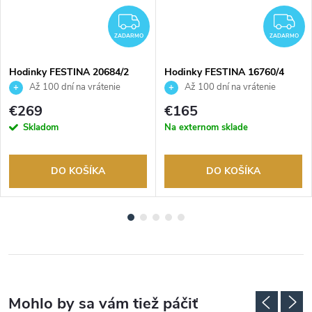
ADARMO
ZADARMO
Z
ZADARMO
ZADARMO
Hodinky FESTINA 20684/2
Hodinky FESTINA 16760/4
Až 100 dní na vrátenie
Až 100 dní na vrátenie
tovaru. Autorizovaný predajca.
tovaru. Autorizovaný predajca.
€269
€165
Skladom
Na externom sklade
DO KOŠÍKA
DO KOŠÍKA