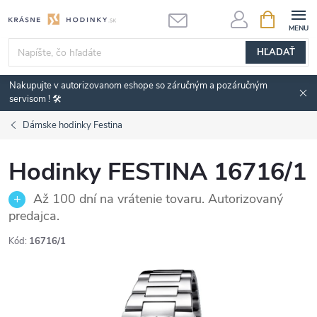
Prejsť
NÁKUPN
KOŠÍK
na
obsah
HĽADAŤ
Nakupujte v autorizovanom eshope so záručným a pozáručným
servisom ! 🛠️
Dámske hodinky Festina
Hodinky FESTINA 16716/1
Až 100 dní na vrátenie tovaru. Autorizovaný
predajca.
Kód:
16716/1