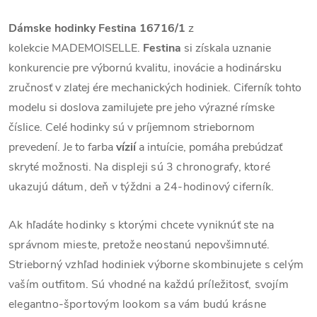
Dámske hodinky Festina 16716/1
z
kolekcie
MADEMOISELLE.
Festina
si získala uznanie
konkurencie pre výbornú kvalitu, inovácie a hodinársku
zručnosť v zlatej ére mechanických hodiniek. Ciferník tohto
modelu si doslova zamilujete pre jeho výrazné rímske
číslice. Celé hodinky sú v príjemnom striebornom
prevedení. Je to farba
vízií
a intuície, pomáha prebúdzať
skryté možnosti.
Na displeji sú 3 chronografy, ktoré
ukazujú dátum, deň v týždni a 24-hodinový ciferník.
Ak hľadáte hodinky s ktorými chcete vyniknúť ste na
správnom mieste, pretože neostanú nepovšimnuté.
Strieborný vzhľad hodiniek výborne skombinujete s celým
vaším outfitom. Sú vhodné na každú príležitosť, svojím
elegantno-športovým lookom sa vám budú krásne