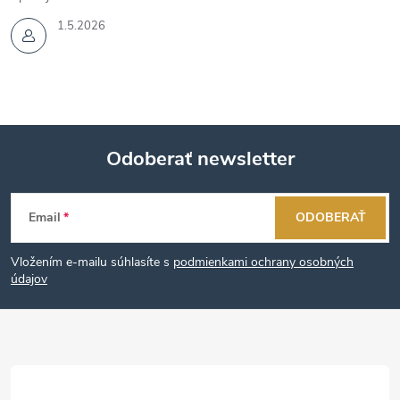
1.5.2026
Odoberať newsletter
Z
Email
ODOBERAŤ
á
Vložením e-mailu súhlasíte s
podmienkami ochrany osobných
p
údajov
ä
t