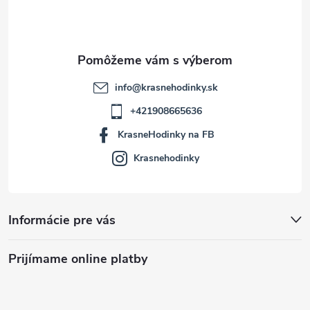
i
e
info
@
krasnehodinky.sk
+421908665636
KrasneHodinky na FB
Krasnehodinky
Informácie pre vás
Prijímame online platby