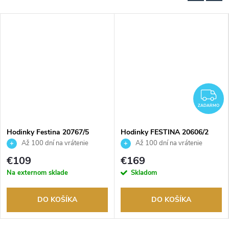
ADARMO
Z
ZADARMO
Hodinky Festina 20767/5
Hodinky FESTINA 20606/2
Až 100 dní na vrátenie
Až 100 dní na vrátenie
tovaru. Autorizovaný predajca.
tovaru. Autorizovaný predajca.
€109
€169
Na externom sklade
Skladom
DO KOŠÍKA
DO KOŠÍKA