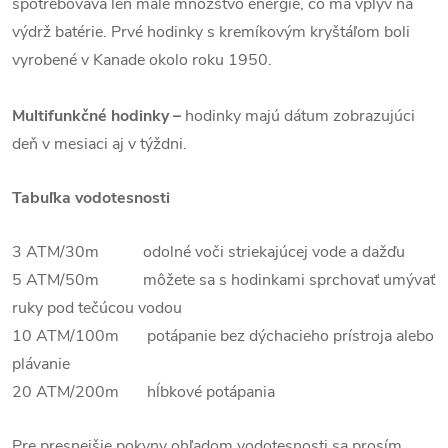
spotrebováva len malé množstvo energie, čo má vplyv na
výdrž batérie. Prvé hodinky s kremíkovým kryštáľom boli
vyrobené v Kanade okolo roku 1950.
Multifunkčné hodinky –
hodinky majú dátum zobrazujúci
deň v mesiaci aj v týždni.
Tabuľka vodotesnosti
3 ATM/30m odolné voči striekajúcej vode a dažďu
5 ATM/50m môžete sa s hodinkami sprchovať umývať
ruky pod tečúcou vodou
10 ATM/100m potápanie bez dýchacieho prístroja alebo
plávanie
20 ATM/200m hĺbkové potápania
Pre presnejšie pokyny ohľadom vodotesnosti sa prosím