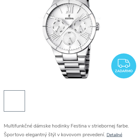
Z
ZADARMO
Multifunkčné dámske hodinky Festina v striebornej farbe.
Športovo elegantný štýl v kovovom prevedení.
Detailné