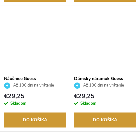
Náušnice Guess
Dámsky náramok Guess
JUBE01194JWYGT/U
JUBB02246JWRHS
Až 100 dní na vrátenie
Až 100 dní na vrátenie
tovaru. Autorizovaný predajca.
tovaru. Autorizovaný predajca.
€29,25
€29,25
Skladom
Skladom
DO KOŠÍKA
DO KOŠÍKA