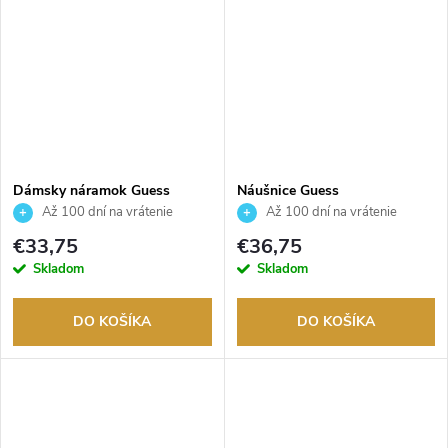
Dámsky náramok Guess
Náušnice Guess
JUBB04144JWYGS
JUBE03131JWRHT
Až 100 dní na vrátenie
Až 100 dní na vrátenie
tovaru. Autorizovaný predajca.
tovaru. Autorizovaný predajca.
€33,75
€36,75
Skladom
Skladom
DO KOŠÍKA
DO KOŠÍKA