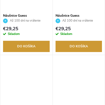
Náušnice Guess
Náušnice Guess
JUBE02158JWRHT
JUBE02244JWYGEMT
Až 100 dní na vrátenie
Až 100 dní na vrátenie
tovaru. Autorizovaný predajca.
tovaru. Autorizovaný predajca.
€29,25
€29,25
Skladom
Skladom
DO KOŠÍKA
DO KOŠÍKA