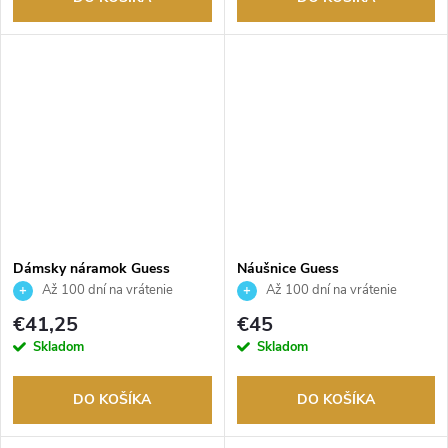
Dámsky náramok Guess
Náušnice Guess
JUBB05027JWYGS
JUBE05021JWRHT
Až 100 dní na vrátenie
Až 100 dní na vrátenie
tovaru. Autorizovaný predajca.
tovaru. Autorizovaný predajca.
€41,25
€45
Skladom
Skladom
DO KOŠÍKA
DO KOŠÍKA