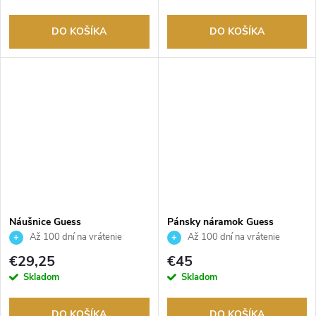
DO KOŠÍKA
DO KOŠÍKA
Náušnice Guess
Pánsky náramok Guess
JUBE05380JWYGT
JUMB05015JWSTS
Až 100 dní na vrátenie
Až 100 dní na vrátenie
tovaru. Autorizovaný predajca.
tovaru. Autorizovaný predajca.
€29,25
€45
Skladom
Skladom
DO KOŠÍKA
DO KOŠÍKA