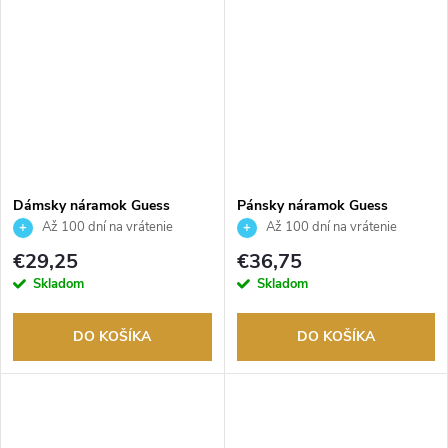
Dámsky náramok Guess
Pánsky náramok Guess
JUBB02248JWRHS
JUMB01303JWYGT/U
Až 100 dní na vrátenie
Až 100 dní na vrátenie
tovaru. Autorizovaný predajca.
tovaru. Autorizovaný predajca.
€29,25
€36,75
Skladom
Skladom
DO KOŠÍKA
DO KOŠÍKA