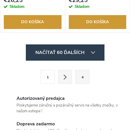
€26,25
€29,25
Skladom
Skladom
DO KOŠÍKA
DO KOŠÍKA
O
NAČÍTAŤ 60 ĎALŠÍCH
v
l
S
1
4
t
á
r
d
á
Autorizovaný predajca
a
n
Poskytujeme záručný a pozáručný servis na všetky značky, v
našom eshope !
k
c
o
Doprava zadarmo