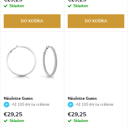
p
r
Skladom
Skladom
r
o
DO KOŠÍKA
DO KOŠÍKA
o
d
d
u
u
k
k
t
t
o
o
Náušnice Guess
Náušnice Guess
JUBE02247JWRHT
JUBE02174JWRHT
v
Až 100 dní na vrátenie
Až 100 dní na vrátenie
tovaru. Autorizovaný predajca.
tovaru. Autorizovaný predajca.
v
€29,25
€29,25
Skladom
Skladom