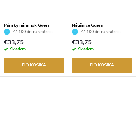
Pánsky náramok Guess
Náušnice Guess
JUMB05028JWSTS
JUBE06045JWYGT
Až 100 dní na vrátenie
Až 100 dní na vrátenie
tovaru. Autorizovaný predajca.
tovaru. Autorizovaný predajca.
€33,75
€33,75
Skladom
Skladom
DO KOŠÍKA
DO KOŠÍKA