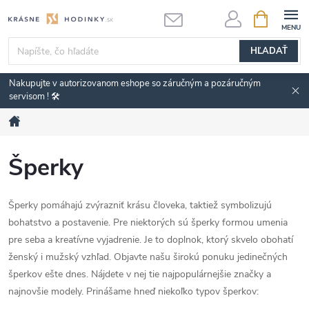
Prejsť
NÁKUPN
KOŠÍK
na
obsah
HĽADAŤ
Nakupujte v autorizovanom eshope so záručným a pozáručným
servisom ! 🛠️
Domov
Šperky
Šperky pomáhajú zvýrazniť krásu človeka, taktiež symbolizujú
bohatstvo a postavenie. Pre niektorých sú šperky formou umenia
pre seba a kreatívne vyjadrenie. Je to doplnok, ktorý skvelo obohatí
ženský i mužský vzhľad. Objavte našu širokú ponuku jedinečných
šperkov ešte dnes. Nájdete v nej tie najpopulárnejšie značky a
najnovšie modely. Prinášame hneď niekoľko typov šperkov: