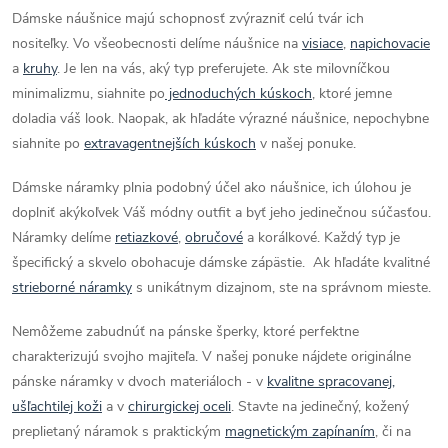
Dámske náušnice majú schopnosť zvýrazniť celú tvár ich
nositeľky. Vo všeobecnosti delíme náušnice na
visiace
,
napichovacie
a
kruhy
. Je len na vás, aký typ preferujete. Ak ste milovníčkou
minimalizmu, siahnite po
jednoduchých kúskoch
, ktoré jemne
doladia váš look. Naopak, ak hľadáte výrazné náušnice, nepochybne
siahnite po
extravagentnejších kúskoch
v našej ponuke.
Dámske náramky plnia podobný účel ako náušnice, ich úlohou je
doplniť akýkoľvek Váš módny outfit a byť jeho jedinečnou súčasťou.
Náramky delíme
retiazkové
,
obručové
a korálkové. Každý typ je
špecifický a skvelo obohacuje dámske zápästie. Ak hľadáte kvalitné
strieborné náramky
s unikátnym dizajnom, ste na správnom mieste.
Nemôžeme zabudnúť na pánske šperky, ktoré perfektne
charakterizujú svojho majiteľa. V našej ponuke nájdete originálne
pánske náramky v dvoch materiáloch - v
kvalitne spracovanej,
ušľachtilej koži
a v
chirurgickej oceli
. Stavte na jedinečný, kožený
preplietaný náramok s praktickým
magnetickým zapínaním
, či na