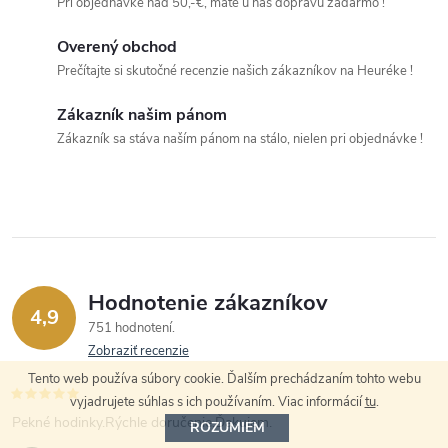
i
v
Pri objednávke nad 50,-€, máte u nás dopravu zadarmo !
a
e
Overený obchod
n
Prečítajte si skutočné recenzie našich zákazníkov na Heuréke !
p
i
e
r
Zákazník našim pánom
Zákazník sa stáva naším pánom na stálo, nielen pri objednávke !
v
k
y
v
Hodnotenie zákazníkov
ý
4,9
751 hodnotení
Zobraziť recenzie
p
Tento web používa súbory cookie. Ďalším prechádzaním tohto webu
i
vyjadrujete súhlas s ich používaním. Viac informácií
tu
.
Pekné hodinky.Rýchle doručenie.Ďakujem.
ROZUMIEM
s