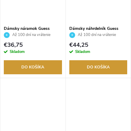
Dámsky náramok Guess
Dámsky náhrdelník Guess
JUBB03162JWRHS
JUBN03124JWRHT
Až 100 dní na vrátenie
Až 100 dní na vrátenie
tovaru. Autorizovaný predajca.
tovaru. Autorizovaný predajca.
€36,75
€44,25
Skladom
Skladom
DO KOŠÍKA
DO KOŠÍKA