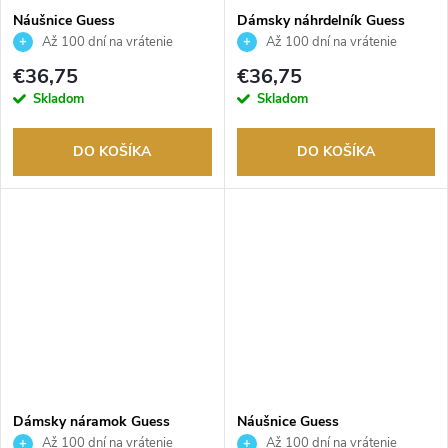
Náušnice Guess
Dámsky náhrdelník Guess
JUBE03131JWYGT
JUBN02245JWYGEMT
Až 100 dní na vrátenie
Až 100 dní na vrátenie
tovaru. Autorizovaný predajca.
tovaru. Autorizovaný predajca.
€36,75
€36,75
Skladom
Skladom
DO KOŠÍKA
DO KOŠÍKA
Dámsky náramok Guess
Náušnice Guess
JUBB02137JWRHS
JUBE03299JWRHT
Až 100 dní na vrátenie
Až 100 dní na vrátenie