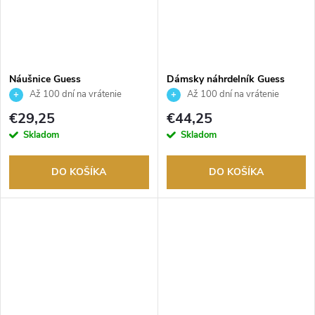
Náušnice Guess
Dámsky náhrdelník Guess
JUBE03145JWYGT
JUBN02141JWRHT
Až 100 dní na vrátenie
Až 100 dní na vrátenie
tovaru. Autorizovaný predajca.
tovaru. Autorizovaný predajca.
€29,25
€44,25
Skladom
Skladom
DO KOŠÍKA
DO KOŠÍKA