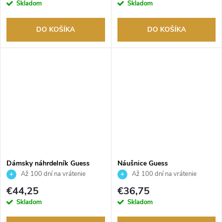
Skladom
Skladom
DO KOŠÍKA
DO KOŠÍKA
Dámsky náhrdelník Guess
Náušnice Guess
JUBN03035JWRHT
JUBE02135JWRHT
Až 100 dní na vrátenie
Až 100 dní na vrátenie
tovaru. Autorizovaný predajca.
tovaru. Autorizovaný predajca.
€44,25
€36,75
Skladom
Skladom