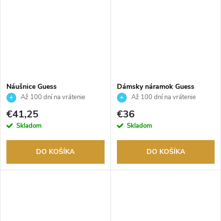
Náušnice Guess
Dámsky náramok Guess
JUBE04054JWYGWHT
JUBB03125JWRHS
Až 100 dní na vrátenie
Až 100 dní na vrátenie
tovaru. Autorizovaný predajca.
tovaru. Autorizovaný predajca.
€41,25
€36
Skladom
Skladom
DO KOŠÍKA
DO KOŠÍKA