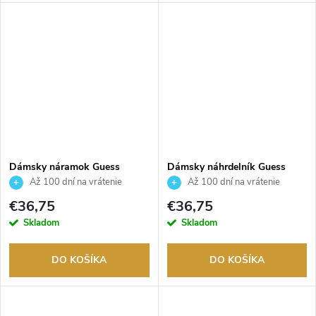
Dámsky náramok Guess
Dámsky náhrdelník Guess
JUBB03125JWYGS
JUBN02245JWRHT
Až 100 dní na vrátenie
Až 100 dní na vrátenie
tovaru. Autorizovaný predajca.
tovaru. Autorizovaný predajca.
€36,75
€36,75
Skladom
Skladom
DO KOŠÍKA
DO KOŠÍKA