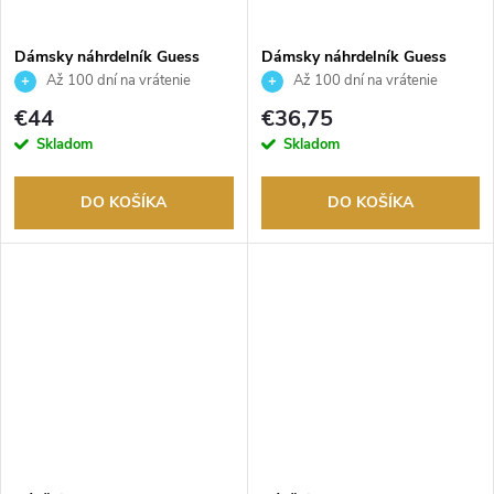
Dámsky náhrdelník Guess
Dámsky náhrdelník Guess
JUBN02306JWRHT
JUBN02245JWRHAQT
Až 100 dní na vrátenie
Až 100 dní na vrátenie
tovaru. Autorizovaný predajca.
tovaru. Autorizovaný predajca.
€44
€36,75
Skladom
Skladom
DO KOŠÍKA
DO KOŠÍKA