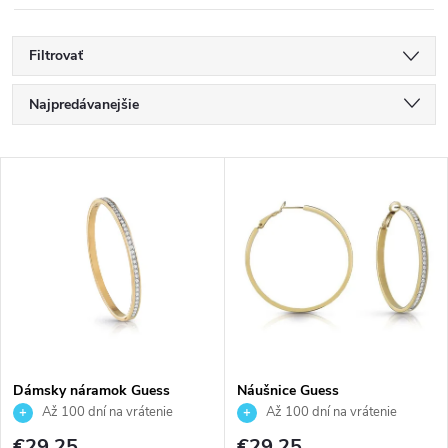
Filtrovať
R
Najpredávanejšie
a
Najlacnejšie
V
Najdrahšie
d
ý
Abecedne
e
p
n
i
i
s
e
Dámsky náramok Guess
Náušnice Guess
JUBB02248JWYGS
JUBE02247JWYGT
Až 100 dní na vrátenie
Až 100 dní na vrátenie
p
tovaru. Autorizovaný predajca.
tovaru. Autorizovaný predajca.
€29,25
€29,25