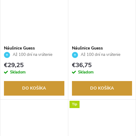
Náušnice Guess
Náušnice Guess
JUBE02158JWYGT
JUBE02286JWYGBKT
Až 100 dní na vrátenie
Až 100 dní na vrátenie
tovaru. Autorizovaný predajca.
tovaru. Autorizovaný predajca.
€29,25
€36,75
Skladom
Skladom
DO KOŠÍKA
DO KOŠÍKA
Tip