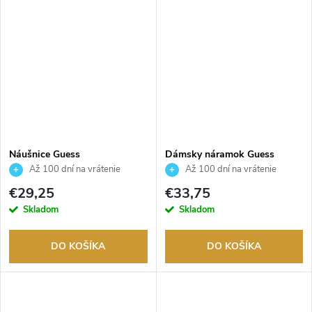
Náušnice Guess
Dámsky náramok Guess
JUBE04164JWRHT
JUBB04144JWRHS
Až 100 dní na vrátenie
Až 100 dní na vrátenie
tovaru. Autorizovaný predajca.
tovaru. Autorizovaný predajca.
€29,25
€33,75
Skladom
Skladom
DO KOŠÍKA
DO KOŠÍKA