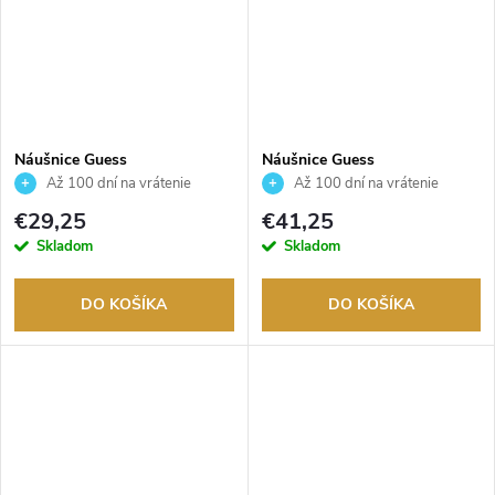
Náušnice Guess
Náušnice Guess
JUBE02244JWRHAQT
JUBE04608JWRHT
Až 100 dní na vrátenie
Až 100 dní na vrátenie
tovaru. Autorizovaný predajca.
tovaru. Autorizovaný predajca.
€29,25
€41,25
Skladom
Skladom
DO KOŠÍKA
DO KOŠÍKA