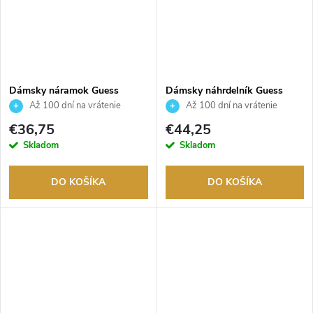
Dámsky náramok Guess
Dámsky náhrdelník Guess
JUBB03120JWYGWHS
JUBN03041JWYGWHT
Až 100 dní na vrátenie
Až 100 dní na vrátenie
tovaru. Autorizovaný predajca.
tovaru. Autorizovaný predajca.
€36,75
€44,25
Skladom
Skladom
DO KOŠÍKA
DO KOŠÍKA