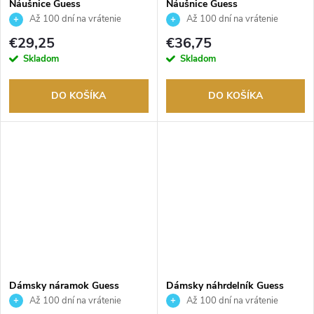
Náušnice Guess
Náušnice Guess
JUBE06205JWYGT
JUBE06076JWYGT
Až 100 dní na vrátenie
Až 100 dní na vrátenie
tovaru. Autorizovaný predajca.
tovaru. Autorizovaný predajca.
€29,25
€36,75
Skladom
Skladom
DO KOŠÍKA
DO KOŠÍKA
Dámsky náramok Guess
Dámsky náhrdelník Guess
JUBB06288JWYGS
JUBN06150JWYGT
Až 100 dní na vrátenie
Až 100 dní na vrátenie