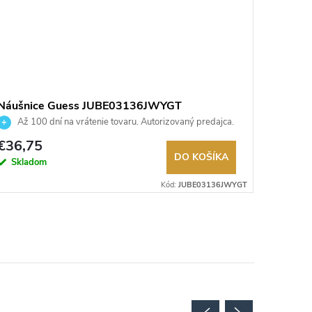
Náušnice Guess JUBE03136JWYGT
Náušni
Až 100 dní na vrátenie tovaru. Autorizovaný predajca.
Až 10
€36,75
€29,2
DO KOŠÍKA
Skladom
Sklad
Kód:
JUBE03136JWYGT