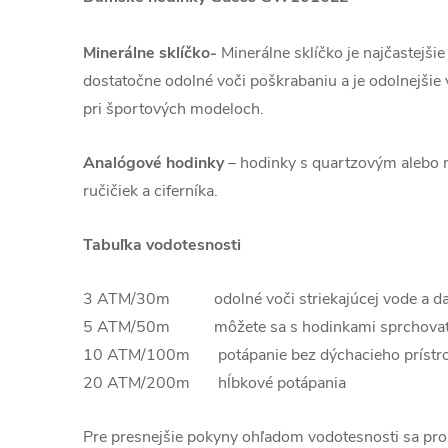
Minerálne sklíčko-
Minerálne sklíčko je najčastejši
dostatočne odolné voči poškrabaniu a je odolnejšie v
pri športových modeloch.
Analógové hodinky
–
hodinky s quartzovým alebo
ručičiek a ciferníka.
Tabuľka vodotesnosti
3 ATM/30m odolné voči striekajúcej vode a d
5 ATM/50m môžete sa s hodinkami sprchovať u
10 ATM/100m potápanie bez dýchacieho prístroja
20 ATM/200m hĺbkové potápania
Pre presnejšie pokyny ohľadom vodotesnosti sa pros