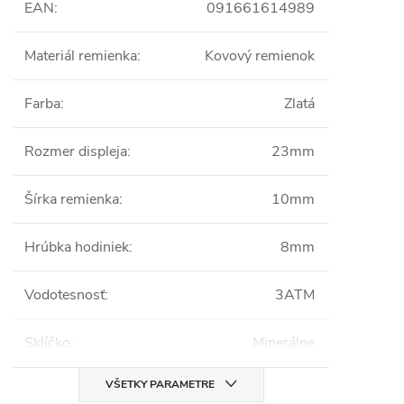
EAN
:
091661614989
Materiál remienka
:
Kovový remienok
Farba
:
Zlatá
Rozmer displeja
:
23mm
Šírka remienka
:
10mm
Hrúbka hodiniek
:
8mm
Vodotesnosť
:
3ATM
Sklíčko
:
Minerálne
VŠETKY PARAMETRE