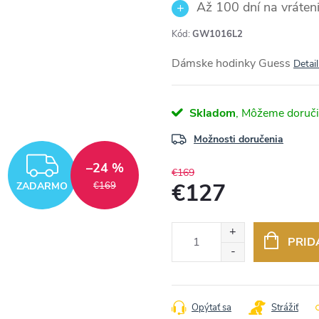
Až 100 dní na vráteni
Kód:
GW1016L2
Dámske hodinky Guess
Detai
Skladom
Možnosti doručenia
ZADARMO
–24 %
€169
€127
ZADARMO
€169
Jednotková
cena:
PRID
Opýtať sa
Strážiť