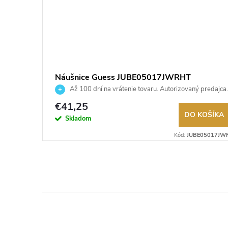
Náušnice Guess JUBE05017JWRHT
 predajca.
Až 100 dní na vrátenie tovaru. Autorizovaný predajca.
€41,25
KOŠÍKA
DO KOŠÍKA
Skladom
E05209JWYGT
Kód:
JUBE05017JW