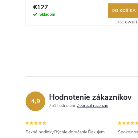
€127
KOŠÍKA
DO KOŠÍKA
Skladom
ód:
GW0685L2
Kód:
GW101
Hodnotenie zákazníkov
4,9
751 hodnotení
Zobraziť recenzie
Pekné hodinky.Rýchle doručenie.Ďakujem.
Spokojnos