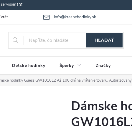
ervisom ! 🛠️
info@krasnehodinky.sk
Vrátenie-výmena tovaru
Reklamácia tovaru
Obchodné podmienky
HĽADAŤ
Detské hodinky
Šperky
Značky
mske hodinky Guess GW1016L2
Až 100 dní na vrátenie tovaru. Autorizovaný
Dámske ho
GW1016L