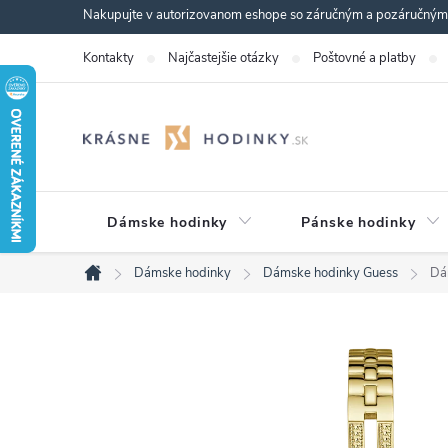
Prejsť
Nakupujte v autorizovanom eshope so záručným a pozáručným s
na
Kontakty
Najčastejšie otázky
Poštovné a platby
obsah
Dámske hodinky
Pánske hodinky
Dámske hodinky
Dámske hodinky Guess
Dá
Domov