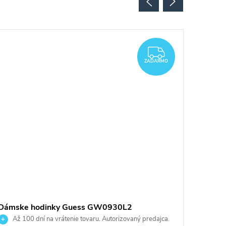
ARMO
ZADARMO
ZADARMO
Dámske hodinky Guess GW0930L2
Dámske
Až 100 dní na vrátenie tovaru. Autorizovaný predajca.
Až 10