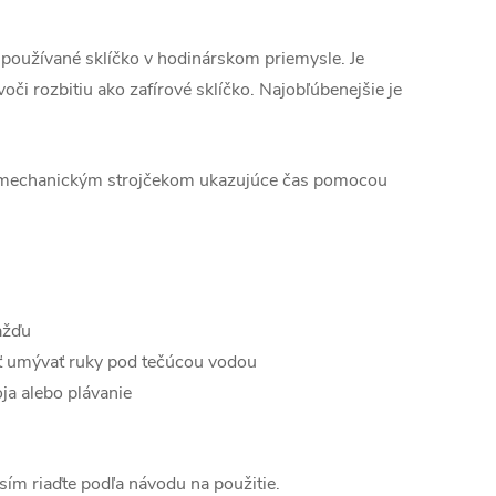
e používané sklíčko v hodinárskom priemysle. Je
oči rozbitiu ako zafírové sklíčko. Najobľúbenejšie je
 mechanickým strojčekom ukazujúce čas pomocou
ažďu
mývať ruky pod tečúcou vodou
 alebo plávanie
ím riaďte podľa návodu na použitie.