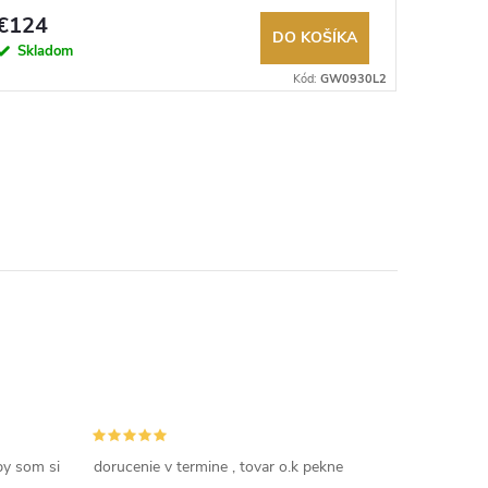
€124
€114
DO KOŠÍKA
Skladom
Sklad
Kód:
GW0930L2
by som si
dorucenie v termine , tovar o.k pekne