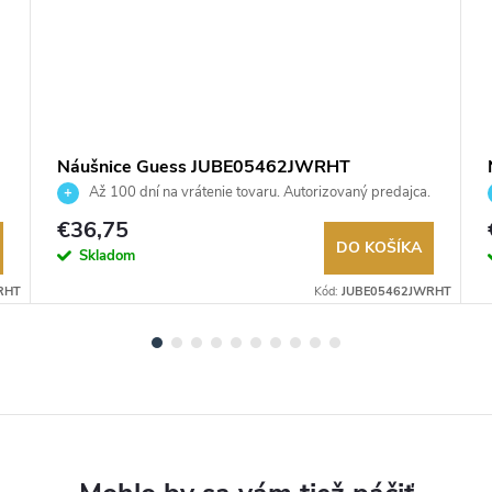
Náušnice Guess JUBE05462JWRHT
Až 100 dní na vrátenie tovaru. Autorizovaný predajca.
€36,75
DO KOŠÍKA
Skladom
RHT
Kód:
JUBE05462JWRHT