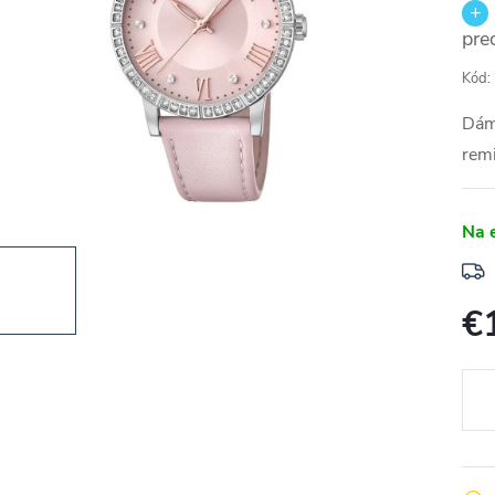
pre
Kód:
Dám
rem
Na 
€
Jedn
cena