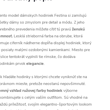
ento model dámskych hodiniek Festina si zamilujú
šetky dámy so zmyslom pre detail a módu. Z jeho
arebného prevedenia môžete cítiť tú pravú
ženskú
emnosť.
Lesklá strieborná farba na obrube, ktorá
emuje ciferník nádherne dopĺňa displej hodiniek, ktorý
e posiaty malými ozdobnými kamienkami. Miesto pre
íslice tentokrát vyplnili tie rímske, čo dodáva
odinkám prvok
elegancie
.
k hľadáte hodinky s ktorými chcete vyniknúť ste na
právnom mieste, pretože neostanú nepovšimnuté.
emný vzhľad ružovej farby hodiniek
výborne
kombinujete s celým vaším outfitom. Sú vhodné na
aždú príležitosť, svojím elegantno-športovým lookom