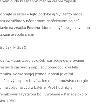
a vám budú krásne vynímať na vašom zápästí.
oprajte si luxus v tejto podobe aj Vy. Tento model
ám doručíme v nádhernom darčekovom balení.
tavte na značku
Festina
, ktorá sa pýši svojou kvalitou
 zažiarte spolu s nami!
trojček: MGL30
uartz
– quartzový strojček označuje generovanie
resných časových impulzov pomocou kryštálu
remíka. Vďaka svojej jednoduchosti je veľmi
poľahlivý a spotrebováva len malé množstvo energie,
o má vplyv na výdrž batérie. Prvé hodinky s
remíkovým kryštáľom boli vyrobené v Kanade okolo
oku 1950.