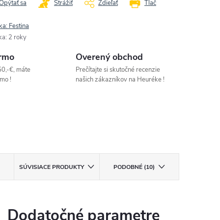
Opýtať sa
Strážiť
Zdieľať
Tlač
ka:
Festina
ka
:
2 roky
rmo
Overený obchod
50,-€, máte
Prečítajte si skutočné recenzie
mo !
našich zákazníkov na Heuréke !
SÚVISIACE PRODUKTY
PODOBNÉ (10)
Dodatočné parametre