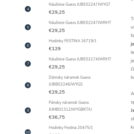
Náušnice Guess JUBE02247JWYGT
€29,25
T
Náušnice Guess JUBE02247JWRHT
v
€29,25
f
Hodinky FESTINA 16719/1
j
€129
l
Náušnice Guess JUBE02174JWRHT
j
€29,25
č
h
Dámsky náramok Guess
JUBB02246JWYGS
€29,25
A
s
Pánsky náramok Guess
JUMB01312JWYGBKT/U
J
€36,75
s
k
Hodinky Festina 20475/1