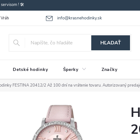
ervisom ! 🛠️
info@krasnehodinky.sk
Vrátenie-výmena tovaru
Reklamácia tovaru
Obchodné podmienky
HĽADAŤ
Detské hodinky
Šperky
Značky
odinky FESTINA 20412/2
Až 100 dní na vrátenie tovaru. Autorizovaný predaj
H
2