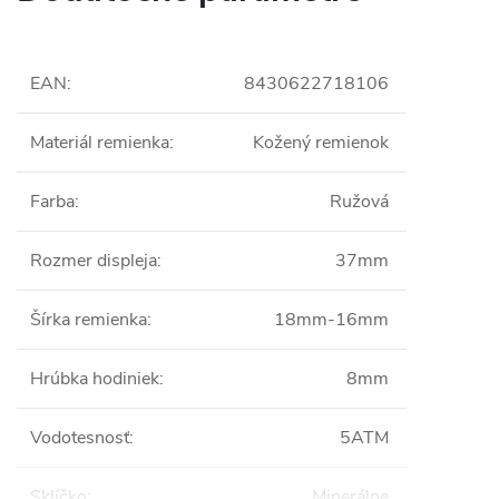
EAN
:
8430622718106
Materiál remienka
:
Kožený remienok
Farba
:
Ružová
Rozmer displeja
:
37mm
Šírka remienka
:
18mm-16mm
Hrúbka hodiniek
:
8mm
Vodotesnosť
:
5ATM
Sklíčko
:
Minerálne