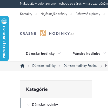
Prejsť
Nakupujte v autorizovanom eshope so záručným a pozáručným s
na
Kontakty
Najčastejšie otázky
Poštovné a platby
obsah
Dámske hodinky
Pánske hodinky
Dámske hodinky
Dámske hodinky Festina
H
Domov
B
Preskočiť
Kategórie
kategórie
o
Dámske hodinky