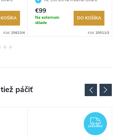
Autorizovaný predajca.
Autorizov
€99
€599
Na externom
Na exter
 KOŠÍKA
DO KOŠÍKA
sklade
sklade
Kód:
20623/4
Kód:
20511/3
ZADARMO
ZADARMO