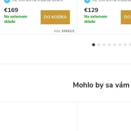
Autorizovaný predajca.
Autorizovaný predajca.
€169
€129
Na externom
Na externom
DO KOŠÍKA
DO
sklade
sklade
Kód:
20692/1
DARMO