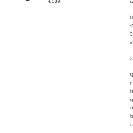
s
€109
D
V
S
a
S
Q
p
k
s
č
k
r