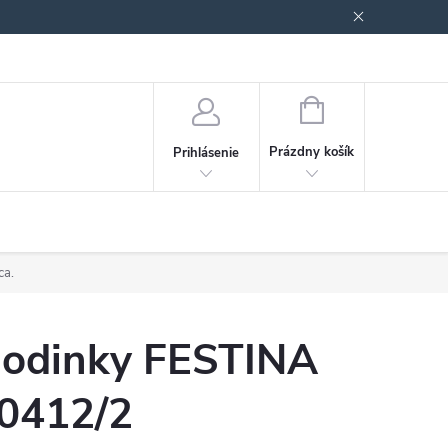
Podmienky ochrany osobných údajov
Blog
NÁKUPNÝ
KOŠÍK
Prázdny košík
Prihlásenie
ca.
odinky FESTINA
0412/2