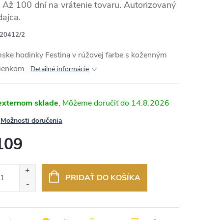
Až 100 dní na vrátenie tovaru. Autorizovaný
dajca.
20412/2
ske hodinky Festina v rúžovej farbe s koženným
ienkom.
Detailné informácie
externom sklade
14.8.2026
Možnosti doručenia
109
otková
:
PRIDAŤ DO KOŠÍKA