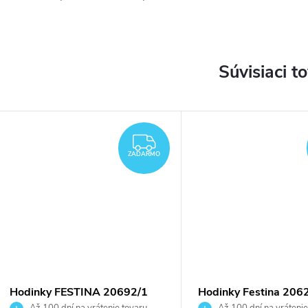
Súvisiaci t
DARMO
ZADARMO
ZADARMO
Hodinky FESTINA 20692/1
Hodinky Festina 206
Až 100 dní na vrátenie tovaru.
Až 100 dní na vrátenie