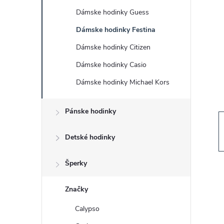
č
Dámske hodinky Guess
n
Dámske hodinky Festina
ý
Dámske hodinky Citizen
Dámske hodinky Casio
p
Dámske hodinky Michael Kors
a
Pánske hodinky
n
Detské hodinky
e
Šperky
l
Značky
Calypso