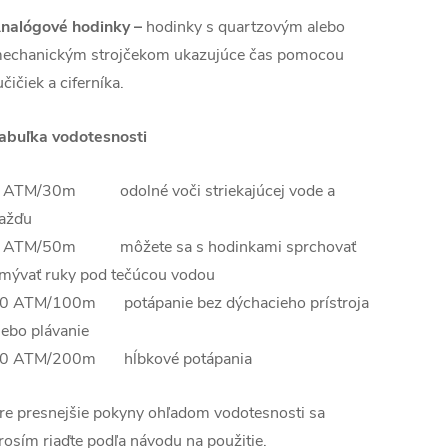
nalógové hodinky –
hodinky s quartzovým alebo
echanickým strojčekom ukazujúce čas pomocou
učičiek a ciferníka.
abuľka vodotesnosti
 ATM/30m odolné voči striekajúcej vode a
ažďu
 ATM/50m môžete sa s hodinkami sprchovať
mývať ruky pod tečúcou vodou
0 ATM/100m potápanie bez dýchacieho prístroja
lebo plávanie
0 ATM/200m hĺbkové potápania
re presnejšie pokyny ohľadom vodotesnosti sa
rosím riaďte podľa návodu na použitie.