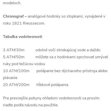
modeloch.
Chronograf –
analógové hodinky so stopkami, vynájdené v
roku 1821 Rieussecom.
Tabuľka vodotesnosti
3 ATM/30m odolné voči striekajúcej vode a dažďu
5 ATM/50m môžete sa s hodinkami sprchovať umývať
ruky pod tečúcou vodou
10 ATM/100m potápanie bez dýchacieho prístroja alebo
plávanie
20 ATM/200m hĺbkové potápania
Pre presnejšie pokyny ohľadom vodotesnosti sa prosím
riaďte podľa návodu na použitie.