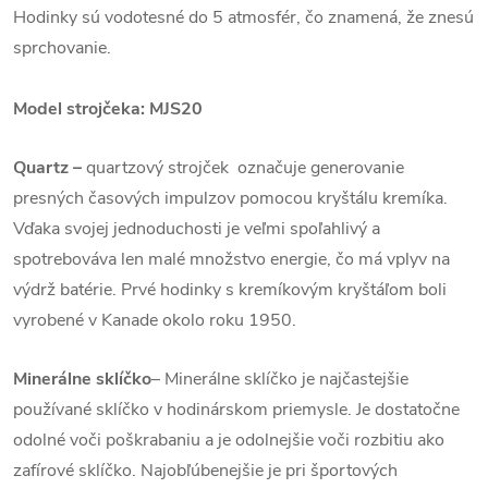
Hodinky sú vodotesné do 5 atmosfér, čo znamená, že znesú
sprchovanie.
Model strojčeka: MJS20
Quartz
–
quartzový strojček označuje generovanie
presných časových impulzov pomocou kryštálu kremíka.
Vďaka svojej jednoduchosti je veľmi spoľahlivý a
spotrebováva len malé množstvo energie, čo má vplyv na
výdrž batérie. Prvé hodinky s kremíkovým kryštáľom boli
vyrobené v Kanade okolo roku 1950.
Minerálne sklíčko
– Minerálne sklíčko je najčastejšie
používané sklíčko v hodinárskom priemysle. Je dostatočne
odolné voči poškrabaniu a je odolnejšie voči rozbitiu ako
zafírové sklíčko. Najobľúbenejšie je pri športových