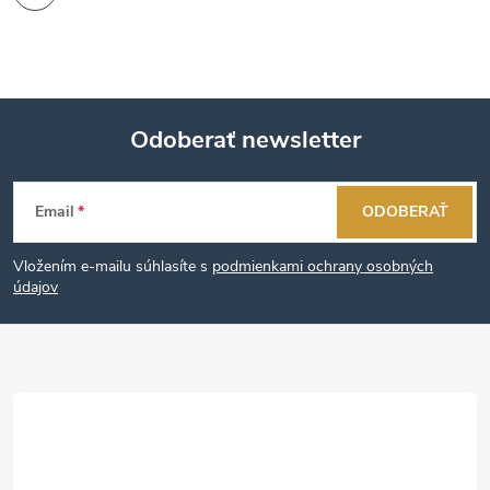
Odoberať newsletter
Z
Email
ODOBERAŤ
á
Vložením e-mailu súhlasíte s
podmienkami ochrany osobných
p
údajov
ä
t
i