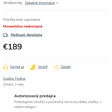
striebornej.
Detailné informácie
Položka bola vypredaná…
Momentálne nedostupné
Možnosti doručenia
€189
Jednotková
cena:
Opýtať sa
Strážiť
Zdieľať
Značka:
Festina
Záruka
:
2 roky
Autorizovaný predajca
Poskytujeme záručný a pozáručný servis na všetky značky, v
našom eshope !