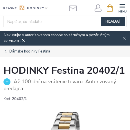
Prejsť
NÁKUPN
KOŠÍK
na
obsah
HĽADAŤ
Nakupujte v autorizovanom eshope so záručným a pozáručným
servisom ! 🛠️
Dámske hodinky Festina
HODINKY Festina 20402/1
Až 100 dní na vrátenie tovaru. Autorizovaný
predajca.
Kód:
20402/1