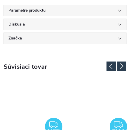
Parametre produktu
Diskusia
Značka
Súvisiaci tovar
ADARMO
ZADARMO
Z