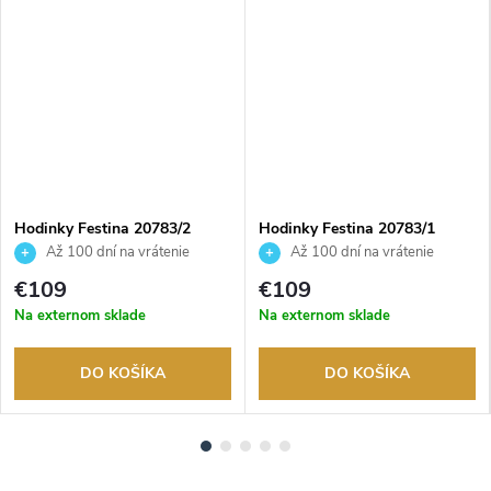
ADARMO
Hodinky Festina 20783/2
Hodinky Festina 20783/1
Až 100 dní na vrátenie
Až 100 dní na vrátenie
tovaru. Autorizovaný predajca.
tovaru. Autorizovaný predajca.
€109
€109
Na externom sklade
Na externom sklade
DO KOŠÍKA
DO KOŠÍKA