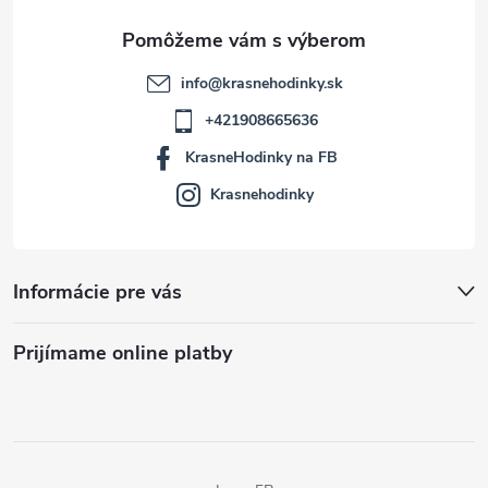
e
info
@
krasnehodinky.sk
+421908665636
KrasneHodinky na FB
Krasnehodinky
Informácie pre vás
Prijímame online platby