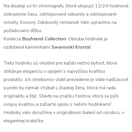
Na displeji sú tri chronografy, ktoré ukazujú 12/24 hodinové
zobrazenie času, odstopované sekundy a odstopované
minúty. Kovový, článkovitý remienok Vám upravíme na
požadovanú dĺžku.
Kolekcia
Boyfriend Collection
. Obruba hodiniek je
ozdobená kamienkami
Swarovski Krystal
.
Tieto hodinky sú vhodné pre každú nežnú bytosť, ktorá
obľubuje eleganciu v spojení s najvyššou kvalitou
produktu. Ich strieborno-zlaté prevedenie je stále nadčasové
a preto by nemali chýbať u žiadnej ženy, ktorá má rada
originalitu a štýl. Stavte na značku Festina, ktorá sa pýši
svojou kvalitou a zažiarte spolu s našimi hodinkami!
Hodinky vám doručíme v originálnom balení od výrobcu, v
elegantnej krabičke.