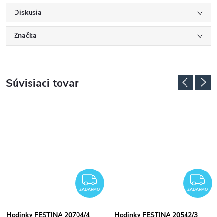
Diskusia
Značka
Súvisiaci tovar
ADARMO
ZADARMO
Z
ZADARMO
ZADARMO
Hodinky FESTINA 20704/4
Hodinky FESTINA 20542/3