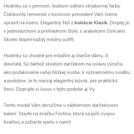
Hodinky sú v jemnom, lesklom odtieni striebornej farby.
Článkovitý remienok v kovovom prevedení Vám vieme
upraviť na mieru. Elegantný štýl z
kolekcie Klasik.
Displej je
v jednoduchom a prehľadnom štýle, s arabskými číslicami.
Skvelo doplní každý módny outfit.
Hodinky sú vhodné pre mladšie aj staršie dámy, či
dievčatá. Sú taktiež skvelým darčekom na oslavu výročia,
ako poďakovanie vašej blízkej osobe, k významnému sviatku
a podobne. Je to naozaj elegantný kúsok, pre praktickú
ženu. Doprajte si luxus v tejto podobe aj Vy.
Tento model Vám doručíme v nádhernom darčekovom
balení. Stavte na značku Festina, ktorá sa pýši svojou
kvalitou a zažiarte spolu s nami!