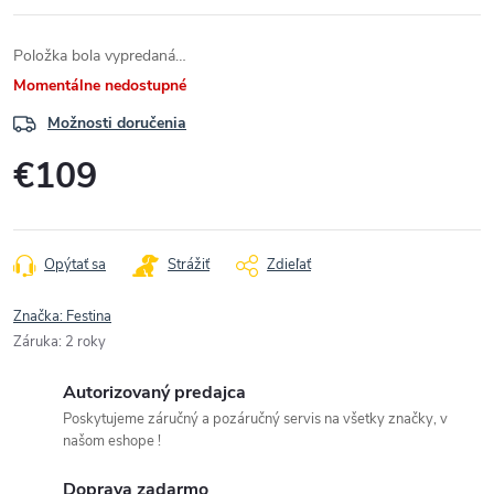
Položka bola vypredaná…
Momentálne nedostupné
Možnosti doručenia
€109
Jednotková
cena:
Opýtať sa
Strážiť
Zdieľať
Značka:
Festina
Záruka
:
2 roky
Autorizovaný predajca
Poskytujeme záručný a pozáručný servis na všetky značky, v
našom eshope !
Doprava zadarmo