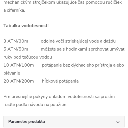
mechanickým strojčekom ukazujúce čas pomocou ručičiek
a ciferníka.
Tabuľka vodotesnosti
3 ATM/30m odolné voči striekajúcej vode a dažďu
5 ATM/50m môžete sa s hodinkami sprchovať umývať
ruky pod tečúcou vodou
10 ATM/100m potápanie bez dýchacieho prístroja alebo
plávanie
20 ATM/200m hĺbkové potápania
Pre presnejšie pokyny ohľadom vodotesnosti sa prosím
riaďte podľa návodu na použitie.
Parametre produktu