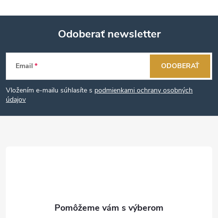
Odoberať newsletter
Z
Email
ODOBERAŤ
á
Vložením e-mailu súhlasíte s
podmienkami ochrany osobných
p
údajov
ä
t
i
e