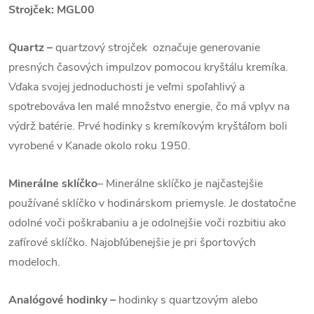
Strojček: MGL00
Quartz
–
quartzový strojček označuje generovanie
presných časových impulzov pomocou kryštálu kremíka.
Vďaka svojej jednoduchosti je veľmi spoľahlivý a
spotrebováva len malé množstvo energie, čo má vplyv na
výdrž batérie. Prvé hodinky s kremíkovým kryštáľom boli
vyrobené v Kanade okolo roku 1950.
Minerálne sklíčko
– Minerálne sklíčko je najčastejšie
používané sklíčko v hodinárskom priemysle. Je dostatočne
odolné voči poškrabaniu a je odolnejšie voči rozbitiu ako
zafírové sklíčko. Najobľúbenejšie je pri športových
modeloch.
Analógové hodinky –
hodinky s quartzovým alebo