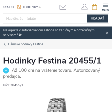
Prejsť
NÁKUPN
KOŠÍK
na
obsah
HĽADAŤ
Nakupujte v autorizovanom eshope so záručným a pozáručným
servisom ! 🛠️
Dámske hodinky Festina
Hodinky Festina 20455/1
Až 100 dní na vrátenie tovaru. Autorizovaný
predajca.
Kód:
20455/1