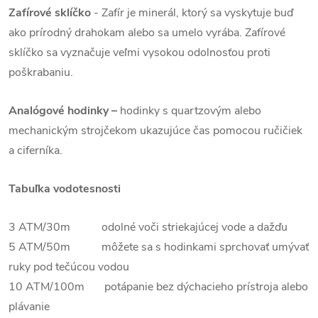
Zafírové sklíčko
-
Zafír je minerál, ktorý sa vyskytuje buď
ako prírodný drahokam alebo sa umelo vyrába. Zafírové
sklíčko sa vyznačuje veľmi vysokou odolnosťou proti
poškrabaniu.
Analógové hodinky –
hodinky s quartzovým alebo
mechanickým strojčekom ukazujúce čas pomocou ručičiek
a ciferníka.
Tabuľka vodotesnosti
3 ATM/30m odolné voči striekajúcej vode a dažďu
5 ATM/50m môžete sa s hodinkami sprchovať umývať
ruky pod tečúcou vodou
10 ATM/100m potápanie bez dýchacieho prístroja alebo
plávanie