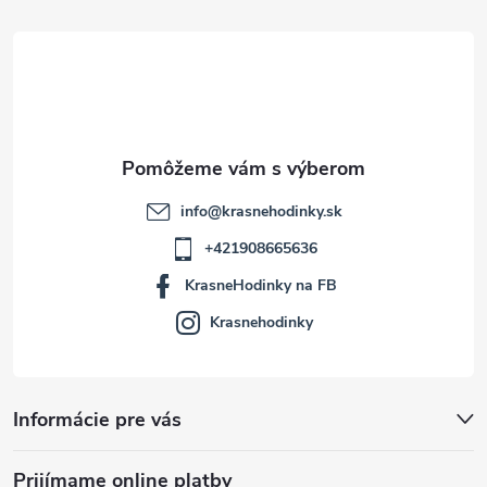
t
i
e
info
@
krasnehodinky.sk
+421908665636
KrasneHodinky na FB
Krasnehodinky
Informácie pre vás
Prijímame online platby