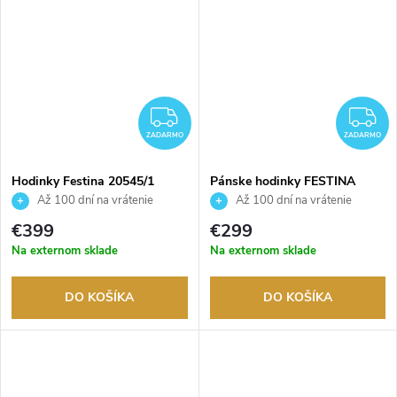
ZADARMO
Z
ZADARMO
ZADARMO
Hodinky Festina 20545/1
Pánske hodinky FESTINA
20535/1
Až 100 dní na vrátenie
Až 100 dní na vrátenie
tovaru. Autorizovaný predajca.
tovaru. Autorizovaný predajca.
€399
€299
Na externom sklade
Na externom sklade
DO KOŠÍKA
DO KOŠÍKA