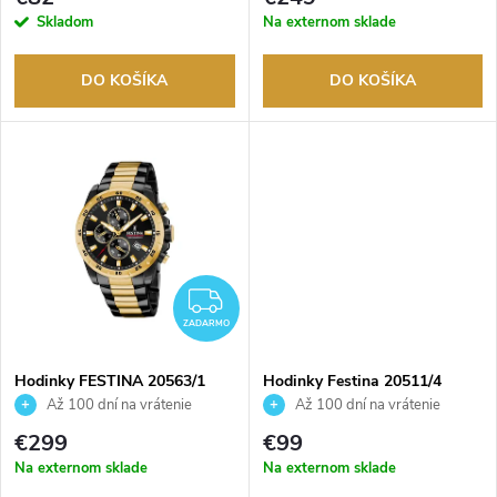
p
tovaru. Autorizovaný predajca.
r
Skladom
Na externom sklade
r
o
DO KOŠÍKA
DO KOŠÍKA
o
d
d
u
u
k
k
t
ZADARMO
t
ZADARMO
o
o
Hodinky FESTINA 20563/1
Hodinky Festina 20511/4
v
Až 100 dní na vrátenie
Až 100 dní na vrátenie
tovaru. Autorizovaný predajca.
tovaru. Autorizovaný predajca.
v
€299
€99
Na externom sklade
Na externom sklade