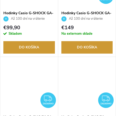
Hodinky Casio G-SHOCK GA-
Hodinky Casio G-SHOCK GA-
2100-1A1ER
110GB-1AER
Až 100 dní na vrátenie
Až 100 dní na vrátenie
tovaru. Autorizovaný predajca.
tovaru. Autorizovaný predajca.
€99,90
€149
Skladom
Na externom sklade
DO KOŠÍKA
DO KOŠÍKA
ZADARMO
Z
ZADARMO
ZADARMO