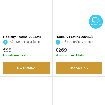
Z
ZADARMO
Hodinky Festina 20512/4
Hodinky Festina 20082/3
Až 100 dní na vrátenie
Až 100 dní na vrátenie
tovaru. Autorizovaný predajca.
tovaru. Autorizovaný predajca.
€99
€269
Na externom sklade
Na externom sklade
DO KOŠÍKA
DO KOŠÍKA