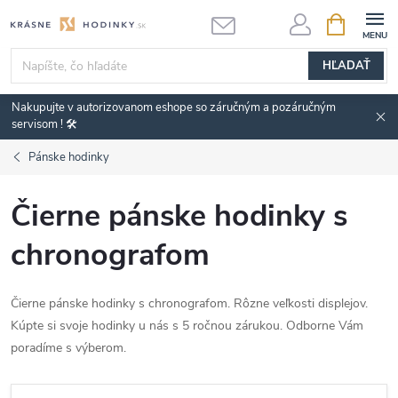
Prejsť
NÁKUPN
KOŠÍK
na
obsah
HĽADAŤ
Nakupujte v autorizovanom eshope so záručným a pozáručným
servisom ! 🛠️
Pánske hodinky
Čierne pánske hodinky s
chronografom
Čierne pánske hodinky s chronografom. Rôzne veľkosti displejov.
Kúpte si svoje hodinky u nás s 5 ročnou zárukou. Odborne Vám
poradíme s výberom.