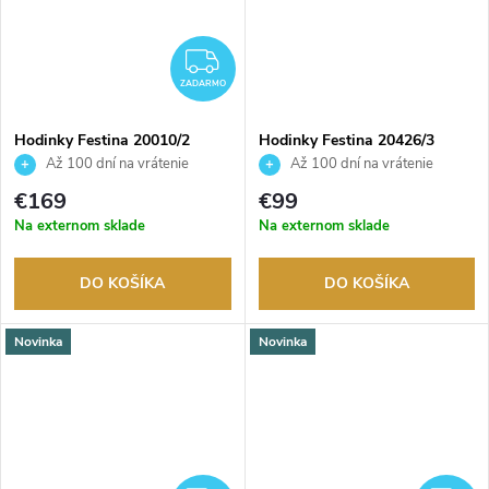
ZADARMO
ZADARMO
Hodinky Festina 20010/2
Hodinky Festina 20426/3
Až 100 dní na vrátenie
Až 100 dní na vrátenie
tovaru. Autorizovaný predajca.
tovaru. Autorizovaný predajca.
€169
€99
Na externom sklade
Na externom sklade
DO KOŠÍKA
DO KOŠÍKA
Novinka
Novinka