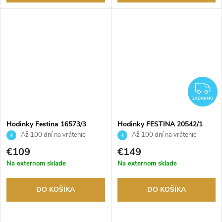
Z
ZADARMO
Hodinky Festina 16573/3
Hodinky FESTINA 20542/1
Až 100 dní na vrátenie
Až 100 dní na vrátenie
tovaru. Autorizovaný predajca.
tovaru. Autorizovaný predajca.
€109
€149
Na externom sklade
Na externom sklade
DO KOŠÍKA
DO KOŠÍKA