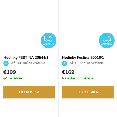
ZADARMO
Z
ZADARMO
ZADARMO
Hodinky FESTINA 20544/1
Hodinky Festina 20016/1
Až 100 dní na vrátenie
Až 100 dní na vrátenie
tovaru. Autorizovaný predajca.
tovaru. Autorizovaný predajca.
€199
€169
Skladom
Na externom sklade
DO KOŠÍKA
DO KOŠÍKA