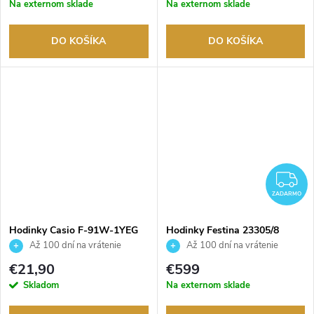
Na externom sklade
Na externom sklade
DO KOŠÍKA
DO KOŠÍKA
Z
ZADARMO
Hodinky Casio F-91W-1YEG
Hodinky Festina 23305/8
Až 100 dní na vrátenie
Až 100 dní na vrátenie
tovaru. Autorizovaný predajca.
tovaru. Autorizovaný predajca.
€21,90
€599
Skladom
Na externom sklade