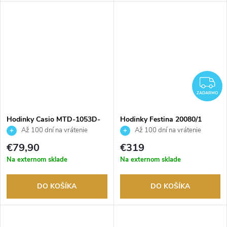
Z
ZADARMO
Hodinky Casio MTD-1053D-
Hodinky Festina 20080/1
1AVES
Až 100 dní na vrátenie
Až 100 dní na vrátenie
tovaru. Autorizovaný predajca.
tovaru. Autorizovaný predajca.
€79,90
€319
Na externom sklade
Na externom sklade
DO KOŠÍKA
DO KOŠÍKA