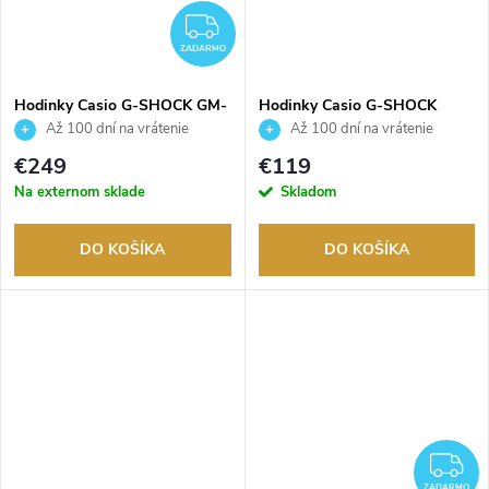
ZADARMO
ZADARMO
Hodinky Casio G-SHOCK GM-
Hodinky Casio G-SHOCK
2100G-1A9ER
GBD-800-1BER
Až 100 dní na vrátenie
Až 100 dní na vrátenie
tovaru. Autorizovaný predajca.
tovaru. Autorizovaný predajca.
€249
€119
Na externom sklade
Skladom
DO KOŠÍKA
DO KOŠÍKA
Z
ZADARMO