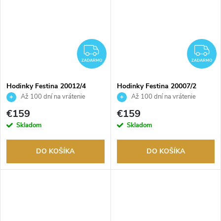
ZADARMO
Z
ZADARMO
ZADARMO
Hodinky Festina 20012/4
Hodinky Festina 20007/2
Až 100 dní na vrátenie
Až 100 dní na vrátenie
tovaru. Autorizovaný predajca.
tovaru. Autorizovaný predajca.
€159
€159
Skladom
Skladom
DO KOŠÍKA
DO KOŠÍKA