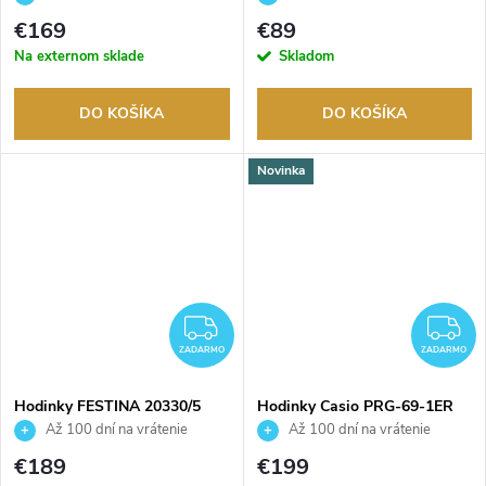
tovaru. Autorizovaný predajca.
tovaru. Autorizovaný predajca.
€169
€89
Na externom sklade
Skladom
DO KOŠÍKA
DO KOŠÍKA
Novinka
ZADARMO
Z
ZADARMO
ZADARMO
Hodinky FESTINA 20330/5
Hodinky Casio PRG-69-1ER
Až 100 dní na vrátenie
Až 100 dní na vrátenie
tovaru. Autorizovaný predajca.
tovaru. Autorizovaný predajca.
€189
€199