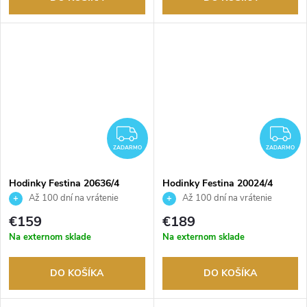
ZADARMO
Z
ZADARMO
ZADARMO
Hodinky Festina 20636/4
Hodinky Festina 20024/4
Až 100 dní na vrátenie
Až 100 dní na vrátenie
tovaru. Autorizovaný predajca.
tovaru. Autorizovaný predajca.
€159
€189
Na externom sklade
Na externom sklade
DO KOŠÍKA
DO KOŠÍKA