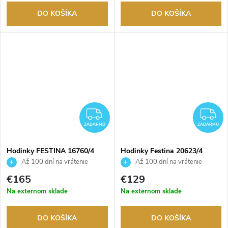
DO KOŠÍKA
DO KOŠÍKA
ZADARMO
Z
ZADARMO
ZADARMO
Hodinky FESTINA 16760/4
Hodinky Festina 20623/4
Až 100 dní na vrátenie
Až 100 dní na vrátenie
tovaru. Autorizovaný predajca.
tovaru. Autorizovaný predajca.
€165
€129
Na externom sklade
Na externom sklade
DO KOŠÍKA
DO KOŠÍKA