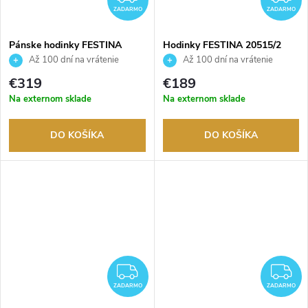
ZADARMO
ZADARMO
Pánske hodinky FESTINA
Hodinky FESTINA 20515/2
20632/1
Až 100 dní na vrátenie
Až 100 dní na vrátenie
tovaru. Autorizovaný predajca.
tovaru. Autorizovaný predajca.
€319
€189
Na externom sklade
Na externom sklade
DO KOŠÍKA
DO KOŠÍKA
ZADARMO
Z
ZADARMO
ZADARMO