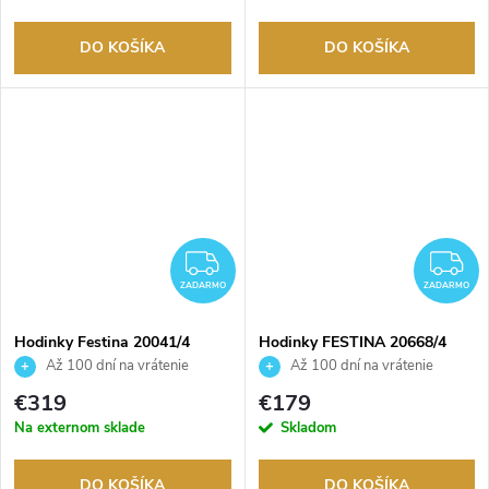
DO KOŠÍKA
DO KOŠÍKA
ZADARMO
Z
ZADARMO
ZADARMO
Hodinky Festina 20041/4
Hodinky FESTINA 20668/4
Až 100 dní na vrátenie
Až 100 dní na vrátenie
tovaru. Autorizovaný predajca.
tovaru. Autorizovaný predajca.
€319
€179
Na externom sklade
Skladom
DO KOŠÍKA
DO KOŠÍKA