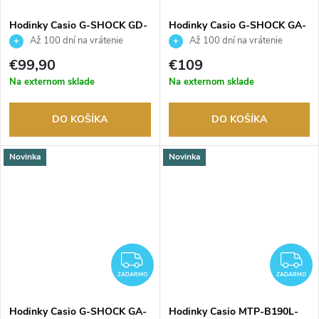
Hodinky Casio G-SHOCK GD-
Hodinky Casio G-SHOCK GA-
010BEG-1ER
100BEG-1AER
Až 100 dní na vrátenie
Až 100 dní na vrátenie
tovaru. Autorizovaný predajca.
tovaru. Autorizovaný predajca.
€99,90
€109
Na externom sklade
Na externom sklade
DO KOŠÍKA
DO KOŠÍKA
Novinka
Novinka
ZADARMO
Z
ZADARMO
ZADARMO
Hodinky Casio G-SHOCK GA-
Hodinky Casio MTP-B190L-