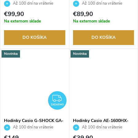
700BEG-1AER
7BVER
Až 100 dní na vrátenie
Až 100 dní na vrátenie
tovaru. Autorizovaný predajca.
tovaru. Autorizovaný predajca.
€99,90
€89,90
Na externom sklade
Na externom sklade
DO KOŠÍKA
DO KOŠÍKA
Novinka
Novinka
ZADARMO
ZADARMO
Hodinky Casio G-SHOCK GA-
Hodinky Casio AE-1600HX-
B2100BEG-1AER
3AVEF
Až 100 dní na vrátenie
Až 100 dní na vrátenie
tovaru. Autorizovaný predajca.
tovaru. Autorizovaný predajca.
€149
€39,90