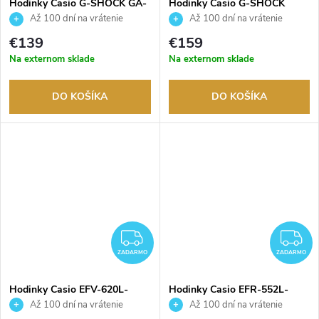
Hodinky Casio G-SHOCK GA-
Hodinky Casio G-SHOCK
110-1BER
AWG-M100B-1AER
Až 100 dní na vrátenie
Až 100 dní na vrátenie
tovaru. Autorizovaný predajca.
tovaru. Autorizovaný predajca.
€139
€159
Na externom sklade
Na externom sklade
DO KOŠÍKA
DO KOŠÍKA
ZADARMO
Z
ZADARMO
ZADARMO
Hodinky Casio EFV-620L-
Hodinky Casio EFR-552L-
1AVUEF
5AVUEF
Až 100 dní na vrátenie
Až 100 dní na vrátenie