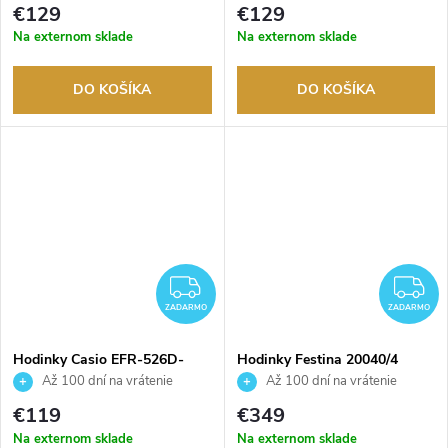
tovaru. Autorizovaný predajca.
tovaru. Autorizovaný predajca.
€129
€129
Na externom sklade
Na externom sklade
DO KOŠÍKA
DO KOŠÍKA
ZADARMO
Z
ZADARMO
ZADARMO
Hodinky Casio EFR-526D-
Hodinky Festina 20040/4
1AVUEF
Až 100 dní na vrátenie
Až 100 dní na vrátenie
tovaru. Autorizovaný predajca.
tovaru. Autorizovaný predajca.
€119
€349
Na externom sklade
Na externom sklade