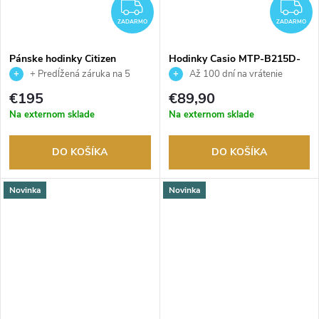
ZADARMO
Z
ZADARMO
ZADARMO
Pánske hodinky Citizen
Hodinky Casio MTP-B215D-
AW0153-04AC
1AVER
+ Predĺžená záruka na 5
Až 100 dní na vrátenie
rokov. Až 100 dní na vrátenie
tovaru. Autorizovaný predajca.
€195
€89,90
tovaru. Autorizovaný predajca.
Na externom sklade
Na externom sklade
DO KOŠÍKA
DO KOŠÍKA
Novinka
Novinka