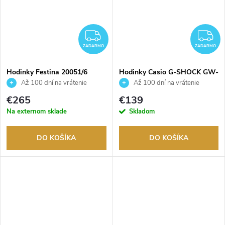
ZADARMO
Z
ZADARMO
ZADARMO
Hodinky Festina 20051/6
Hodinky Casio G-SHOCK GW-
M5610U-1ER
Až 100 dní na vrátenie
Až 100 dní na vrátenie
tovaru. Autorizovaný predajca.
tovaru. Autorizovaný predajca.
€265
€139
Na externom sklade
Skladom
DO KOŠÍKA
DO KOŠÍKA