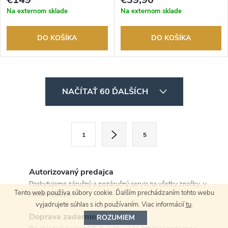
Na externom sklade
Na externom sklade
DO KOŠÍKA
DO KOŠÍKA
O
NAČÍTAŤ 60 ĎALŠÍCH
v
l
S
1
5
t
á
r
d
á
Autorizovaný predajca
a
n
Poskytujeme záručný a pozáručný servis na všetky značky, v
Tento web používa súbory cookie. Ďalším prechádzaním tohto webu
našom eshope !
k
c
vyjadrujete súhlas s ich používaním. Viac informácií
tu
.
o
Doprava zadarmo
ROZUMIEM