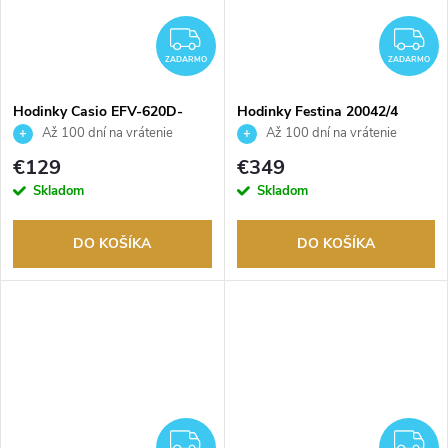
ZADARMO
Z
ZADARMO
ZADARMO
Hodinky Casio EFV-620D-
Hodinky Festina 20042/4
1A4VUEF
Až 100 dní na vrátenie
Až 100 dní na vrátenie
tovaru. Autorizovaný predajca.
tovaru. Autorizovaný predajca.
€129
€349
Skladom
Skladom
DO KOŠÍKA
DO KOŠÍKA
ZADARMO
Z