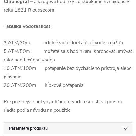
Chronograf –
analógové hodinky so stopkami, vynájdené v
roku 1821 Rieussecom.
Tabuľka vodotesnosti
3 ATM/30m odolné voči striekajúcej vode a dažďu
5 ATM/50m môžete sa s hodinkami sprchovať umývať
ruky pod tečúcou vodou
10 ATM/100m potápanie bez dýchacieho prístroja alebo
plávanie
20 ATM/200m hĺbkové potápania
Pre presnejšie pokyny ohľadom vodotesnosti sa prosím
riaďte podľa návodu na použitie.
Parametre produktu