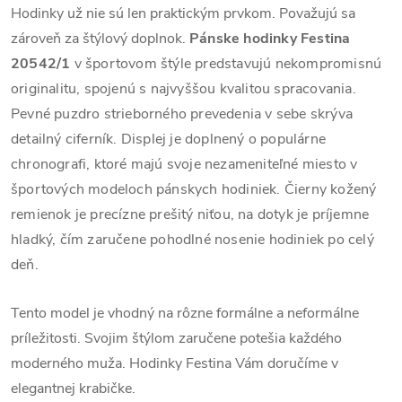
Hodinky už nie sú len praktickým prvkom. Považujú sa
zároveň za štýlový doplnok.
Pánske hodinky Festina
20542/1
v športovom štýle predstavujú nekompromisnú
originalitu, spojenú s najvyššou kvalitou spracovania.
Pevné puzdro strieborného prevedenia v sebe skrýva
detailný ciferník. Displej je doplnený o populárne
chronografi, ktoré majú svoje nezameniteľné miesto v
športových modeloch pánskych hodiniek. Čierny kožený
remienok je precízne prešitý niťou, na dotyk je príjemne
hladký, čím zaručene pohodlné nosenie hodiniek po celý
deň.
Tento model je vhodný na rôzne formálne a neformálne
príležitosti. Svojim štýlom zaručene potešia každého
moderného muža. Hodinky Festina Vám doručíme v
elegantnej krabičke.