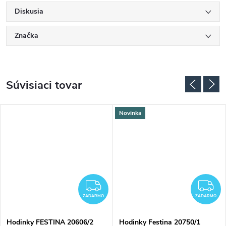
Diskusia
Značka
Súvisiaci tovar
Novinka
ADARMO
ZADARMO
Z
ZADARMO
ZADARMO
Hodinky FESTINA 20606/2
Hodinky Festina 20750/1