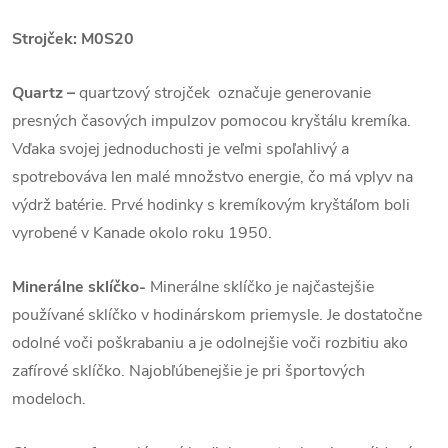
Strojček: M
0S20
Quartz
–
quartzový strojček označuje generovanie
presných časových impulzov pomocou kryštálu kremíka.
Vďaka svojej jednoduchosti je veľmi spoľahlivý a
spotrebováva len malé množstvo energie, čo má vplyv na
výdrž batérie. Prvé hodinky s kremíkovým kryštáľom boli
vyrobené v Kanade okolo roku 1950.
Minerálne sklíčko-
Minerálne sklíčko je najčastejšie
používané sklíčko v hodinárskom priemysle. Je dostatočne
odolné voči poškrabaniu a je odolnejšie voči rozbitiu ako
zafírové sklíčko. Najobľúbenejšie je pri športových
modeloch.