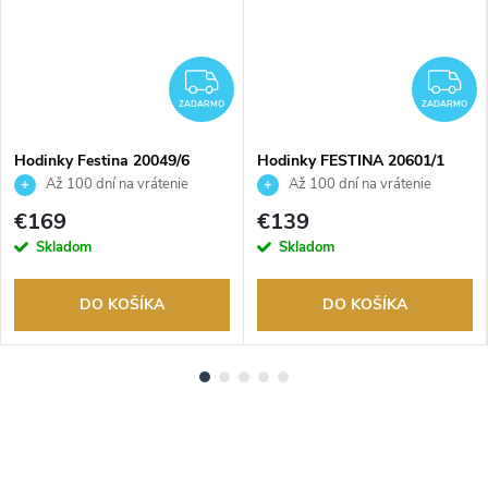
ADARMO
ZADARMO
Z
ZADARMO
ZADARMO
Hodinky Festina 20049/6
Hodinky FESTINA 20601/1
Až 100 dní na vrátenie
Až 100 dní na vrátenie
tovaru. Autorizovaný predajca.
tovaru. Autorizovaný predajca.
€169
€139
Skladom
Skladom
DO KOŠÍKA
DO KOŠÍKA