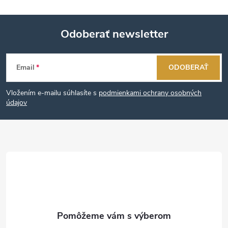
Odoberať newsletter
Z
Email
ODOBERAŤ
á
Vložením e-mailu súhlasíte s
podmienkami ochrany osobných
p
údajov
ä
t
i
e