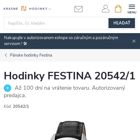
Prejsť
NÁKUPN
KOŠÍK
na
obsah
HĽADAŤ
Nakupujte v autorizovanom eshope so záručným a pozáručným
servisom ! 🛠️
Pánske hodinky Festina
Hodinky FESTINA 20542/1
Až 100 dní na vrátenie tovaru. Autorizovaný
predajca.
Kód:
20542/1