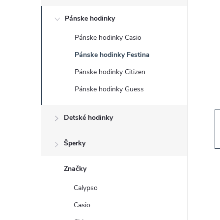
č
Pánske hodinky
n
Pánske hodinky Casio
ý
Pánske hodinky Festina
p
Pánske hodinky Citizen
Pánske hodinky Guess
a
Detské hodinky
n
e
Šperky
l
Značky
Calypso
Casio