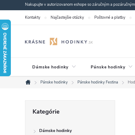
Prejsť
Nakupujte v autorizovanom eshope so záručným a pozáručným s
na
Kontakty
Najčastejšie otázky
Poštovné a platby
obsah
Dámske hodinky
Pánske hodinky
Pánske hodinky
Pánske hodinky Festina
Hod
Domov
B
Preskočiť
Kategórie
kategórie
o
Dámske hodinky