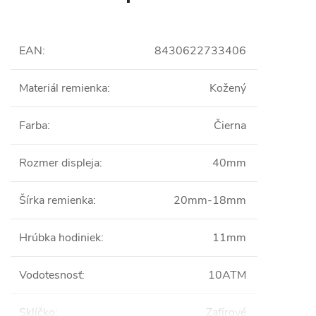
EAN
:
8430622733406
Materiál remienka
:
Kožený
Farba
:
Čierna
Rozmer displeja
:
40mm
Šírka remienka
:
20mm-18mm
Hrúbka hodiniek
:
11mm
Vodotesnosť
:
10ATM
Sklíčko
:
Zafírové