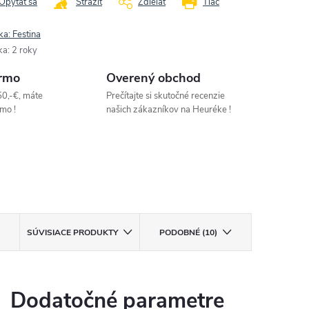
Opýtať sa
Strážiť
Zdieľať
Tlač
ka:
Festina
ka
:
2 roky
rmo
Overený obchod
50,-€, máte
Prečítajte si skutočné recenzie
mo !
našich zákazníkov na Heuréke !
SÚVISIACE PRODUKTY
PODOBNÉ (10)
Dodatočné parametre