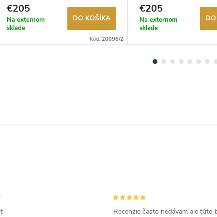
Autorizovaný predajca.
Autorizovaný predajca.
€205
€205
DO KOŠÍKA
DO
Na externom
Na externom
sklade
sklade
Kód:
20096/2
t
Recenzie často nedávam ale túto 