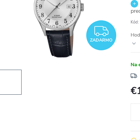
pre
Kód:
ZADA
Hod
ZADARMO
Na 
€
Jedn
cena