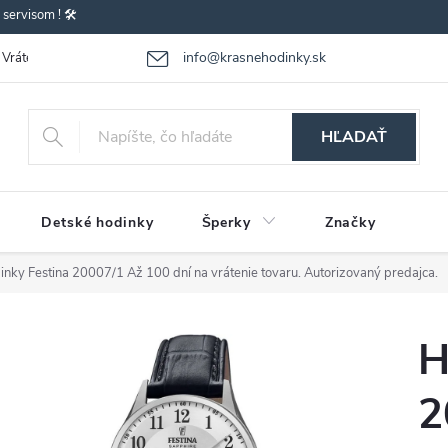
ervisom ! 🛠️
info@krasnehodinky.sk
Vrátenie-výmena tovaru
Reklamácia tovaru
Obchodné podmienky
HĽADAŤ
Detské hodinky
Šperky
Značky
inky Festina 20007/1
Až 100 dní na vrátenie tovaru. Autorizovaný predajca.
H
2