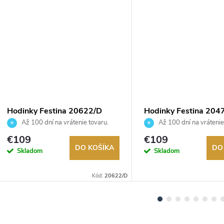
Hodinky Festina 20622/D
Hodinky Festina 204
Až 100 dní na vrátenie tovaru.
Až 100 dní na vrátenie
Autorizovaný predajca.
Autorizovaný predajca.
€109
€109
DO KOŠÍKA
DO
Skladom
Skladom
Kód:
20622/D