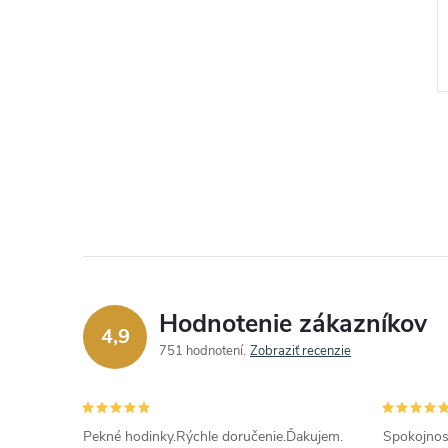
redajca.
Autorizovaný predajca.
€139
DO KOŠÍKA
DO KOŠÍKA
Na externom
sklade
Kód:
20601/C
Kód:
20745/1
Hodnotenie zákazníkov
4,9
751 hodnotení
Zobraziť recenzie
Pekné hodinky.Rýchle doručenie.Ďakujem.
Spokojnos