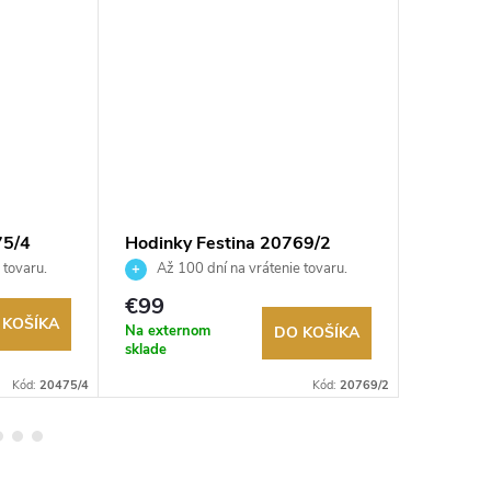
75/4
Hodinky Festina 20769/2
Hodinky
 tovaru.
Až 100 dní na vrátenie tovaru.
Až 10
Autorizovaný predajca.
Autorizov
€99
€255
 KOŠÍKA
Na externom
Na exter
DO KOŠÍKA
sklade
sklade
Kód:
20475/4
Kód:
20769/2