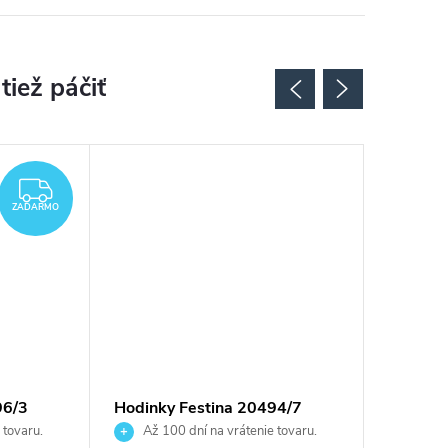
ZADARMO
ZADARMO
96/3
Hodinky Festina 20494/7
Hodinky
 tovaru.
Až 100 dní na vrátenie tovaru.
Až 10