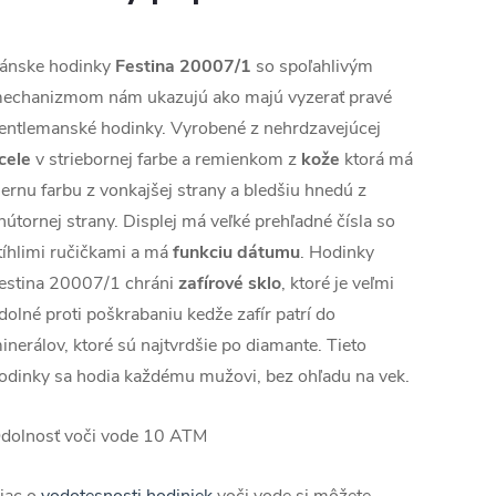
ánske hodinky
Festina
20007/1
so spoľahlivým
echanizmom nám ukazujú ako majú vyzerať pravé
entlemanské hodinky. Vyrobené z nehrdzavejúcej
cele
v striebornej farbe a remienkom z
kože
ktorá má
iernu farbu z vonkajšej strany a bledšiu hnedú z
nútornej strany. Displej má veľké prehľadné čísla so
tíhlimi ručičkami a má
funkciu dátumu
. Hodinky
estina 20007/1 chráni
zafírové sklo
, ktoré je veľmi
dolné proti poškrabaniu kedže zafír patrí do
inerálov, ktoré sú najtvrdšie po diamante. Tieto
odinky sa hodia každému mužovi, bez ohľadu na vek.
dolnosť voči vode 10 ATM
iac o
vodotesnosti hodiniek
voči vode si môžete