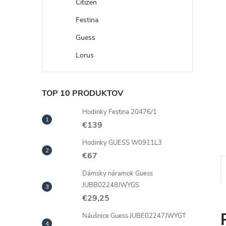
Citizen
Festina
Guess
Lorus
TOP 10 PRODUKTOV
Hodinky Festina 20476/1
€139
Hodinky GUESS W0911L3
€67
Dámsky náramok Guess
JUBB02248JWYGS
€29,25
Náušnice Guess JUBE02247JWYGT