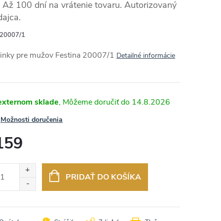
Až 100 dní na vrátenie tovaru. Autorizovaný
dajca.
20007/1
RMO
inky pre mužov Festina 20007/1
Detailné informácie
externom sklade
14.8.2026
Možnosti doručenia
159
otková
:
PRIDAŤ DO KOŠÍKA