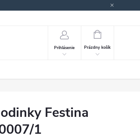
Podmienky ochrany osobných údajov
Blog
NÁKUPNÝ
KOŠÍK
Prázdny košík
Prihlásenie
odinky Festina
0007/1