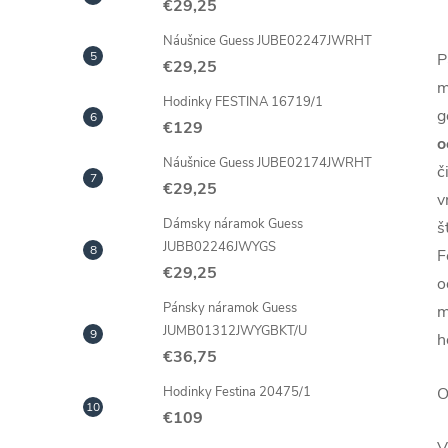
€29,25
Náušnice Guess JUBE02247JWRHT
P
€29,25
m
Hodinky FESTINA 16719/1
g
€129
o
Náušnice Guess JUBE02174JWRHT
č
€29,25
v
Dámsky náramok Guess
š
JUBB02246JWYGS
F
€29,25
o
Pánsky náramok Guess
m
JUMB01312JWYGBKT/U
h
€36,75
O
Hodinky Festina 20475/1
€109
V