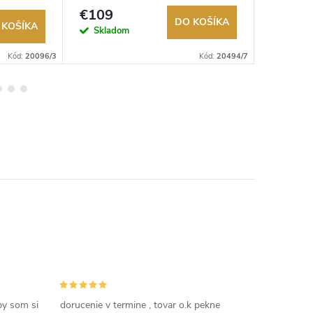
Autorizovaný predajca.
Autorizov
€109
€109
DO KOŠÍKA
 KOŠÍKA
Na exter
Skladom
sklade
Kód:
20096/3
Kód:
20494/7
by som si
dorucenie v termine , tovar o.k pekne