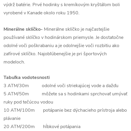
výdrž batérie. Prvé hodinky s kremíkovým kryštáľom boli
vyrobené v Kanade okolo roku 1950.
Minerálne sklíčko-
Minerálne sklíčko je najčastejšie
používané sklíčko v hodinárskom priemysle. Je dostatočne
odolné voči poškrabaniu a je odolnejšie voči rozbitiu ako
zafírové sklíčko. Najobľúbenejšie je pri športových
modeloch.
Tabuľka vodotesnosti
3 ATM/30m odolné voči striekajúcej vode a dažďu
5 ATM/50m môžete sa s hodinkami sprchovať umývať
ruky pod tečúcou vodou
10 ATM/100m potápanie bez dýchacieho prístroja alebo
plávanie
20 ATM/200m hĺbkové potápania