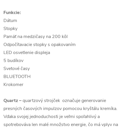
Funkcie:
Dátum
Stopky
Pamäť na medzičasy na 200 kôl
Odpočítavacie stopky s opakovaním
LED osvetlenie displeja
5 budíkov
Svetové časy
BLUETOOTH
Krokomer
Quartz
–
quartzový strojček označuje generovanie
presných časových impulzov pomocou kryštálu kremíka.
Vďaka svojej jednoduchosti je veľmi spoľahlivý a
spotrebováva len malé množstvo energie, čo má vplyv na