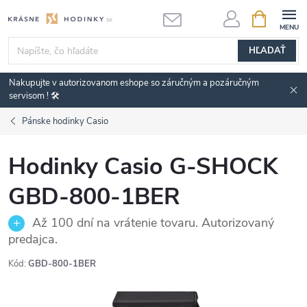
Prejsť
NÁKUPN
KOŠÍK
na
obsah
HĽADAŤ
Nakupujte v autorizovanom eshope so záručným a pozáručným
servisom ! 🛠️
Pánske hodinky Casio
Hodinky Casio G-SHOCK
GBD-800-1BER
Až 100 dní na vrátenie tovaru. Autorizovaný
predajca.
Kód:
GBD-800-1BER