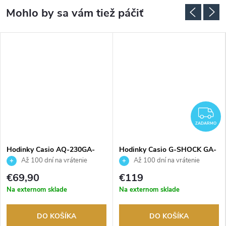
Z
ZADARMO
Hodinky Casio AQ-230GA-
Hodinky Casio G-SHOCK GA-
9DMQYES
010-5AER
Až 100 dní na vrátenie
Až 100 dní na vrátenie
tovaru. Autorizovaný predajca.
tovaru. Autorizovaný predajca.
€69,90
€119
Na externom sklade
Na externom sklade
DO KOŠÍKA
DO KOŠÍKA