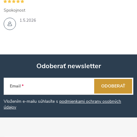
Spokojnost
1.5.2026
Odoberať newsletter
Z
Email
ODOBERAŤ
á
Vložením e-mailu súhlasíte s
podmienkami ochrany osobných
p
údajov
ä