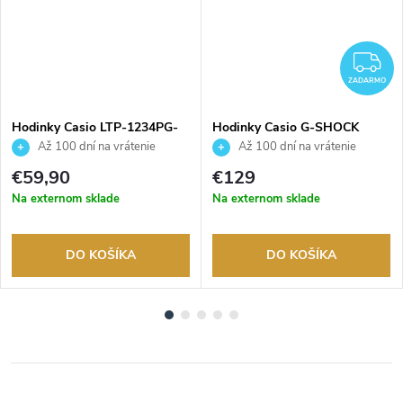
Z
ZADARMO
Hodinky Casio LTP-1234PG-
Hodinky Casio G-SHOCK
7AEG
GMA-P2110-1AER
Až 100 dní na vrátenie
Až 100 dní na vrátenie
tovaru. Autorizovaný predajca.
tovaru. Autorizovaný predajca.
€59,90
€129
Na externom sklade
Na externom sklade
DO KOŠÍKA
DO KOŠÍKA