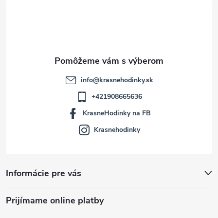
t
i
e
info
@
krasnehodinky.sk
+421908665636
KrasneHodinky na FB
Krasnehodinky
Informácie pre vás
Prijímame online platby