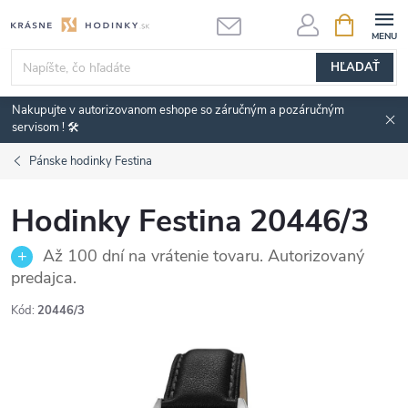
Prejsť
NÁKUPN
KOŠÍK
na
obsah
HĽADAŤ
Nakupujte v autorizovanom eshope so záručným a pozáručným
servisom ! 🛠️
Pánske hodinky Festina
Hodinky Festina 20446/3
Až 100 dní na vrátenie tovaru. Autorizovaný
predajca.
Kód:
20446/3