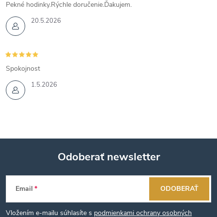
Pekné hodinky.Rýchle doručenie.Ďakujem.
20.5.2026
Spokojnost
1.5.2026
Odoberať newsletter
Z
Email
ODOBERAŤ
á
Vložením e-mailu súhlasíte s
podmienkami ochrany osobných