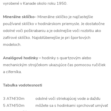
vyrobené v Kanade okolo roku 1950.
Minerálne sklíčko
– Minerálne sklíčko je najčastejšie
používané sklíčko v hodinárskom priemysle. Je dostatočne
odolné voči poškrabaniu a je odolnejšie voči rozbitiu ako
zafírové sklíčko. Najobľúbenejšie je pri športových
modeloch.
Analógové hodinky –
hodinky s quartzovým alebo
mechanickým strojčekom ukazujúce čas pomocou ručičiek
a ciferníka.
Tabuľka vodotesnosti
3 ATM/30m odolné voči striekajúcej vode a dažďu
5 ATM/50m môžete sa s hodinkami sprchovať umývať