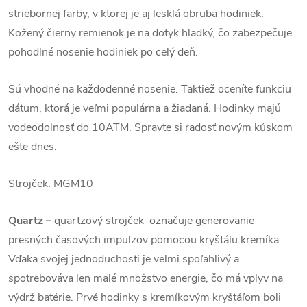
striebornej farby, v ktorej je aj lesklá obruba hodiniek.
Kožený čierny remienok je na dotyk hladký, čo zabezpečuje
pohodlné nosenie hodiniek po celý deň.
Sú vhodné na každodenné nosenie. Taktiež oceníte funkciu
dátum, ktorá je veľmi populárna a žiadaná. Hodinky majú
vodeodolnosť do 10ATM. Spravte si radosť novým kúskom
ešte dnes.
Strojček: MGM10
Quartz
–
quartzový strojček označuje generovanie
presných časových impulzov pomocou kryštálu kremíka.
Vďaka svojej jednoduchosti je veľmi spoľahlivý a
spotrebováva len malé množstvo energie, čo má vplyv na
výdrž batérie. Prvé hodinky s kremíkovým kryštáľom boli