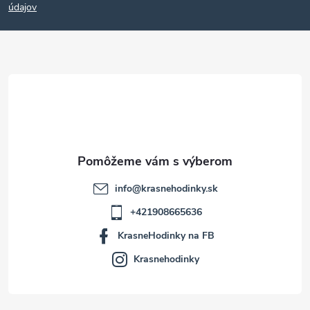
p
údajov
ä
t
i
e
info
@
krasnehodinky.sk
+421908665636
KrasneHodinky na FB
Krasnehodinky