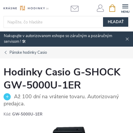
Prejsť
NÁKUPN
KOŠÍK
na
obsah
HĽADAŤ
Nakupujte v autorizovanom eshope so záručným a pozáručným
servisom ! 🛠️
Pánske hodinky Casio
Hodinky Casio G-SHOCK
GW-5000U-1ER
Až 100 dní na vrátenie tovaru. Autorizovaný
predajca.
Kód:
GW-5000U-1ER