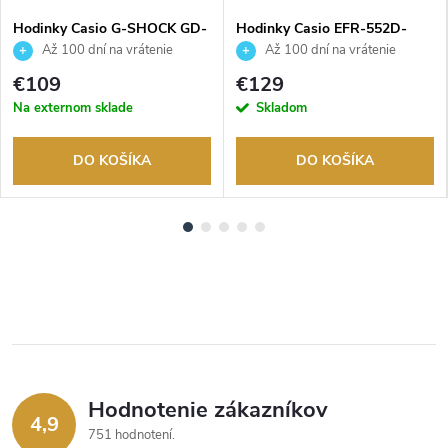
Hodinky Casio G-SHOCK GD-
Hodinky Casio EFR-552D-
010-3ER
2AVUEF
Až 100 dní na vrátenie
Až 100 dní na vrátenie
tovaru. Autorizovaný predajca.
tovaru. Autorizovaný predajca.
€109
€129
Na externom sklade
Skladom
DO KOŠÍKA
DO KOŠÍKA
Hodnotenie zákazníkov
4,9
751 hodnotení