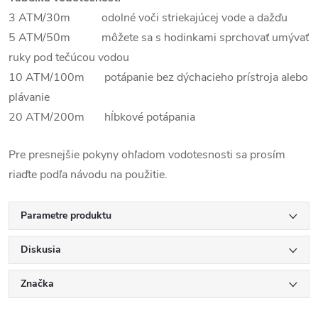
3 ATM/30m odolné voči striekajúcej vode a dažďu
5 ATM/50m môžete sa s hodinkami sprchovať umývať
ruky pod tečúcou vodou
10 ATM/100m potápanie bez dýchacieho prístroja alebo
plávanie
20 ATM/200m hĺbkové potápania
Pre presnejšie pokyny ohľadom vodotesnosti sa prosím
riaďte podľa návodu na použitie.
Parametre produktu
Diskusia
Značka