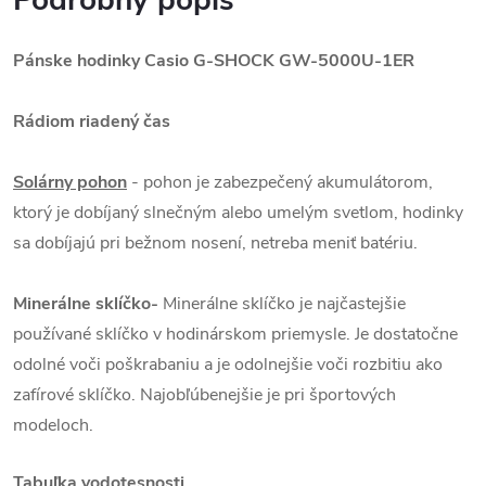
Podrobný popis
Pánske hodinky Casio G-SHOCK GW-5000U-1ER
Rádiom riadený čas
Solárny pohon
- pohon je zabezpečený akumulátorom,
ktorý je dobíjaný slnečným alebo umelým svetlom, hodinky
sa dobíjajú pri bežnom nosení, netreba meniť batériu.
Minerálne sklíčko-
Minerálne sklíčko je najčastejšie
používané sklíčko v hodinárskom priemysle. Je dostatočne
odolné voči poškrabaniu a je odolnejšie voči rozbitiu ako
zafírové sklíčko. Najobľúbenejšie je pri športových
modeloch.
Tabuľka vodotesnosti