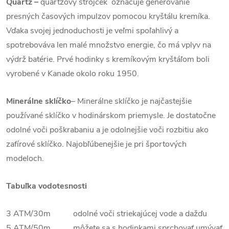
Quartz
–
quartzový strojček označuje generovanie
presných časových impulzov pomocou kryštálu kremíka.
Vďaka svojej jednoduchosti je veľmi spoľahlivý a
spotrebováva len malé množstvo energie, čo má vplyv na
výdrž batérie. Prvé hodinky s kremíkovým kryštáľom boli
vyrobené v Kanade okolo roku 1950.
Minerálne sklíčko
– Minerálne sklíčko je najčastejšie
používané sklíčko v hodinárskom priemysle. Je dostatočne
odolné voči poškrabaniu a je odolnejšie voči rozbitiu ako
zafírové sklíčko. Najobľúbenejšie je pri športových
modeloch.
Tabuľka vodotesnosti
3 ATM/30m odolné voči striekajúcej vode a dažďu
5 ATM/50m môžete sa s hodinkami sprchovať umývať