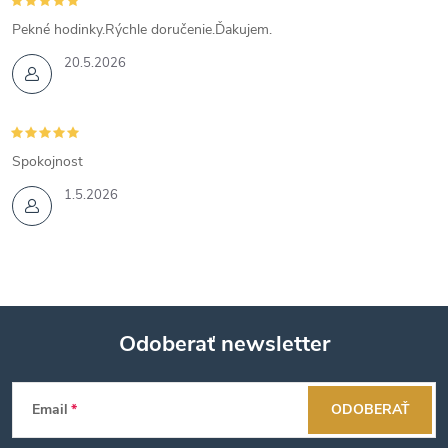
Pekné hodinky.Rýchle doručenie.Ďakujem.
20.5.2026
Spokojnost
1.5.2026
Odoberať newsletter
Z
Email
ODOBERAŤ
á