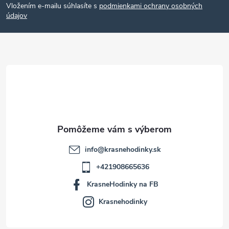
Vložením e-mailu súhlasíte s
podmienkami ochrany osobných
p
údajov
ä
t
i
e
info
@
krasnehodinky.sk
+421908665636
KrasneHodinky na FB
Krasnehodinky