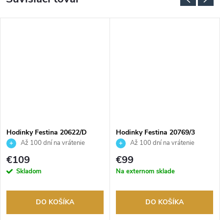
ADARMO
Hodinky Festina 20622/D
Hodinky Festina 20769/3
Až 100 dní na vrátenie
Až 100 dní na vrátenie
tovaru. Autorizovaný predajca.
tovaru. Autorizovaný predajca.
€109
€99
Skladom
Na externom sklade
DO KOŠÍKA
DO KOŠÍKA