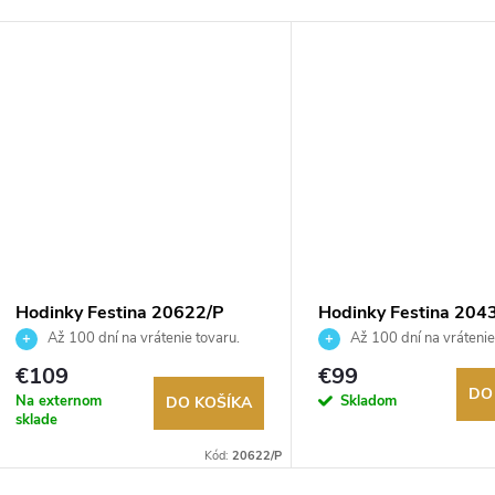
DARMO
Hodinky Festina 20622/P
Hodinky Festina 204
Až 100 dní na vrátenie tovaru.
Až 100 dní na vrátenie
Autorizovaný predajca.
Autorizovaný predajca.
€109
€99
DO
Na externom
Skladom
DO KOŠÍKA
sklade
Kód:
20622/P