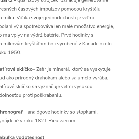
uartz
–
quartzový strojček označuje generovanie
resných časových impulzov pomocou kryštálu
remíka. Vďaka svojej jednoduchosti je veľmi
poľahlivý a spotrebováva len malé množstvo energie,
o má vplyv na výdrž batérie. Prvé hodinky s
remíkovým kryštáľom boli vyrobené v Kanade okolo
oku 1950.
afírové sklíčko
– Zafír je minerál, ktorý sa vyskytuje
uď ako prírodný drahokam alebo sa umelo vyrába.
afírové sklíčko sa vyznačuje veľmi vysokou
dolnosťou proti poškrabaniu.
hronograf –
analógové hodinky so stopkami,
ynájdené v roku 1821 Rieussecom.
abuľka vodotesnosti