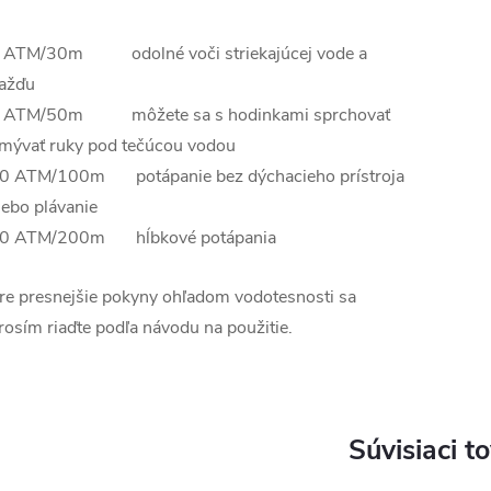
 ATM/30m odolné voči striekajúcej vode a
ažďu
 ATM/50m môžete sa s hodinkami sprchovať
mývať ruky pod tečúcou vodou
0 ATM/100m potápanie bez dýchacieho prístroja
lebo plávanie
0 ATM/200m hĺbkové potápania
re presnejšie pokyny ohľadom vodotesnosti sa
rosím riaďte podľa návodu na použitie.
Súvisiaci t