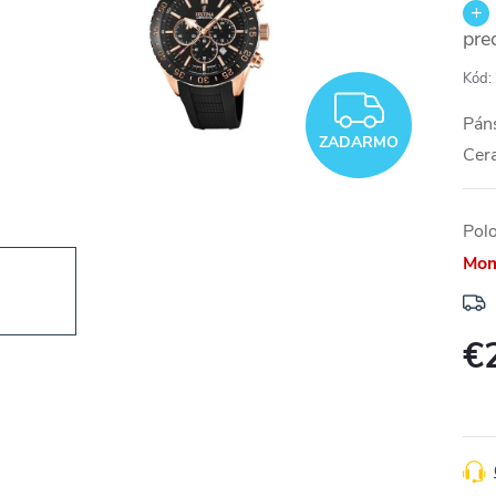
pre
Kód:
ZADA
Páns
ZADARMO
Cer
Pol
Mom
€
Jedn
cena