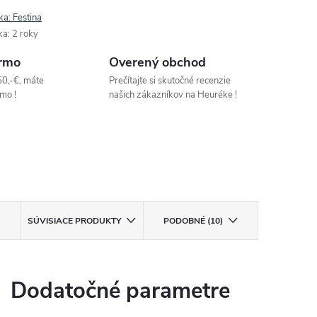
ka:
Festina
ka
:
2 roky
rmo
Overený obchod
50,-€, máte
Prečítajte si skutočné recenzie
mo !
našich zákazníkov na Heuréke !
SÚVISIACE PRODUKTY
PODOBNÉ (10)
Dodatočné parametre