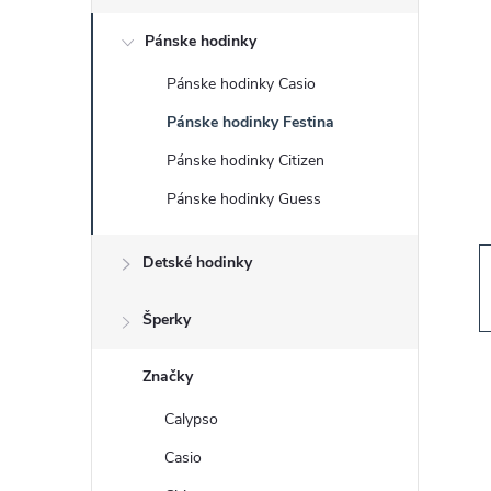
č
Pánske hodinky
n
Pánske hodinky Casio
ý
Pánske hodinky Festina
p
Pánske hodinky Citizen
Pánske hodinky Guess
a
Detské hodinky
n
e
Šperky
l
Značky
Calypso
Casio