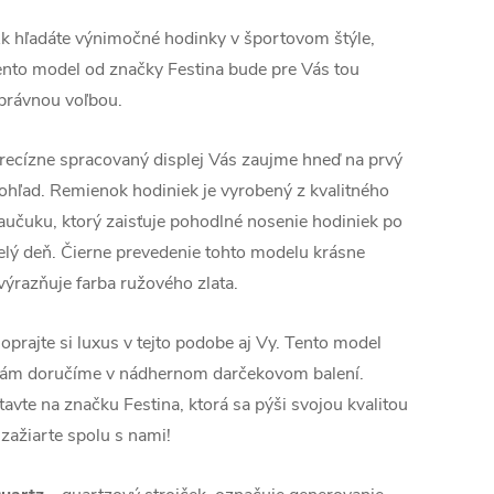
k hľadáte výnimočné hodinky v športovom štýle,
ento model od značky Festina bude pre Vás tou
právnou voľbou.
recízne spracovaný displej Vás zaujme hneď na prvý
ohľad. Remienok hodiniek je vyrobený z kvalitného
aučuku, ktorý zaisťuje pohodlné nosenie hodiniek po
elý deň. Čierne prevedenie tohto modelu krásne
výrazňuje farba ružového zlata.
oprajte si luxus v tejto podobe aj Vy. Tento model
ám doručíme v nádhernom darčekovom balení.
tavte na značku Festina, ktorá sa pýši svojou kvalitou
 zažiarte spolu s nami!