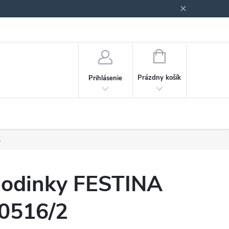
Podmienky ochrany osobných údajov
Blog
NÁKUPNÝ
KOŠÍK
Prázdny košík
Prihlásenie
.
odinky FESTINA
0516/2