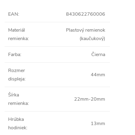
EAN
:
8430622760006
Materiál
Plastový remienok
remienka
:
(kaučukový)
Farba
:
Čierna
Rozmer
44mm
displeja
:
Šírka
22mm-20mm
remienka
:
Hrúbka
13mm
hodiniek
: