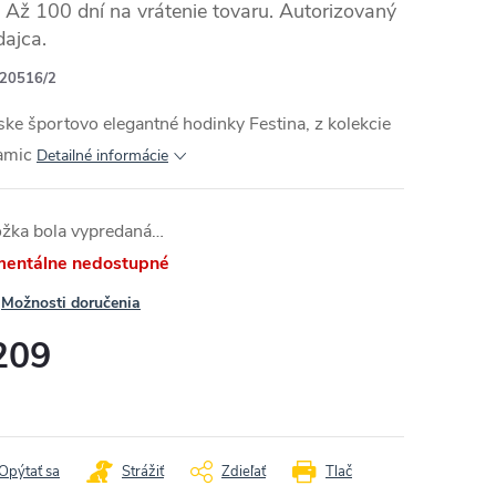
Až 100 dní na vrátenie tovaru. Autorizovaný
dajca.
20516/2
RMO
ke športovo elegantné hodinky Festina, z kolekcie
amic
Detailné informácie
ožka bola vypredaná…
entálne nedostupné
Možnosti doručenia
209
otková
:
Opýtať sa
Strážiť
Zdieľať
Tlač