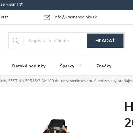
ervisom ! 🛠️
info@krasnehodinky.sk
Vrátenie-výmena tovaru
Reklamácia tovaru
Obchodné podmienky
HĽADAŤ
Detské hodinky
Šperky
Značky
inky FESTINA 20516/2
Až 100 dní na vrátenie tovaru. Autorizovaný predajca
H
2