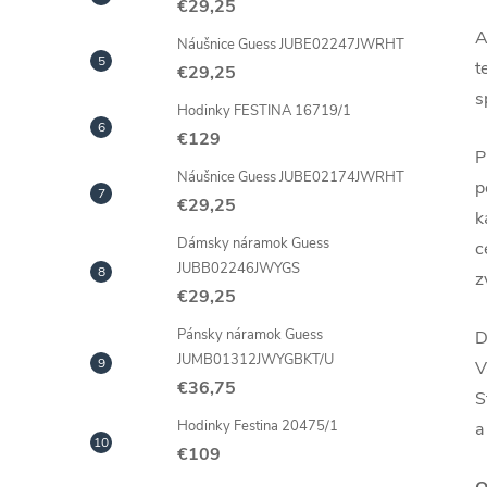
€29,25
A
Náušnice Guess JUBE02247JWRHT
t
€29,25
s
Hodinky FESTINA 16719/1
€129
P
Náušnice Guess JUBE02174JWRHT
p
€29,25
k
Dámsky náramok Guess
c
JUBB02246JWYGS
z
€29,25
Pánsky náramok Guess
D
JUMB01312JWYGBKT/U
V
€36,75
S
Hodinky Festina 20475/1
a
€109