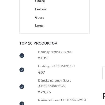
Citizen
Festina
Guess
Lorus
TOP 10 PRODUKTOV
Hodinky Festina 20476/1
€139
Hodinky GUESS W0911L3
€67
Dámsky náramok Guess
JUBB02248JWYGS
€29,25
Náušnice Guess JUBE02247JWYGT