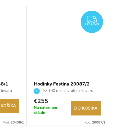
ZADARMO
ZADARMO
38/1
Hodinky Festina 20087/2
Hodinky
 tovaru.
Až 100 dní na vrátenie tovaru.
Až 10
Autorizovaný predajca.
Autorizov
€255
€209
 KOŠÍKA
Na externom
Sklad
DO KOŠÍKA
sklade
Kód:
20438/1
Kód:
20087/2