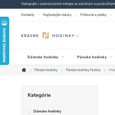
Prejsť
Nakupujte v autorizovanom eshope so záručným a pozáručným s
na
Kontakty
Najčastejšie otázky
Poštovné a platby
obsah
Dámske hodinky
Pánske hodinky
Pánske hodinky
Pánske hodinky Festina
Hod
Domov
B
Preskočiť
Kategórie
kategórie
o
Dámske hodinky