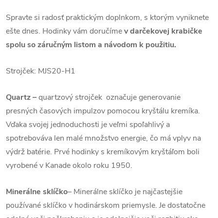
Spravte si radosť praktickým doplnkom, s ktorým vyniknete
ešte dnes.
Hodinky vám doručíme
v darčekovej krabičke
spolu so záručným listom a návodom k použitiu.
Strojček: MJS20-H1
Quartz
–
quartzový strojček označuje generovanie
presných časových impulzov pomocou kryštálu kremíka.
Vďaka svojej jednoduchosti je veľmi spoľahlivý a
spotrebováva len malé množstvo energie, čo má vplyv na
výdrž batérie. Prvé hodinky s kremíkovým kryštáľom boli
vyrobené v Kanade okolo roku 1950.
Minerálne sklíčko
– Minerálne sklíčko je najčastejšie
používané sklíčko v hodinárskom priemysle. Je dostatočne