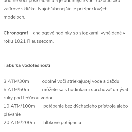
odolné voči poškrabaniu a je odolnejšie voči rozbitiu ako
zafírové sklíčko. Najobľúbenejšie je pri športových
modeloch.
Chronograf –
analógové hodinky so stopkami, vynájdené v
roku 1821 Rieussecom.
Tabuľka vodotesnosti
3 ATM/30m odolné voči striekajúcej vode a dažďu
5 ATM/50m môžete sa s hodinkami sprchovať umývať
ruky pod tečúcou vodou
10 ATM/100m potápanie bez dýchacieho prístroja alebo
plávanie
20 ATM/200m hĺbkové potápania