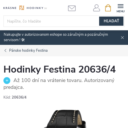
Prejsť
NÁKUPN
KOŠÍK
na
obsah
HĽADAŤ
Nakupujte v autorizovanom eshope so záručným a pozáručným
servisom ! 🛠️
Pánske hodinky Festina
Hodinky Festina 20636/4
Až 100 dní na vrátenie tovaru. Autorizovaný
predajca.
Kód:
20636/4