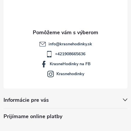
i
e
info
@
krasnehodinky.sk
+421908665636
KrasneHodinky na FB
Krasnehodinky
Informácie pre vás
Prijímame online platby