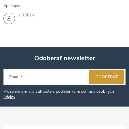
Spokojnost
1.5.2026
Odoberať newsletter
Z
Email
ODOBERAŤ
á
Vložením e-mailu súhlasíte s
podmienkami ochrany osobných
p
údajov
ä
t