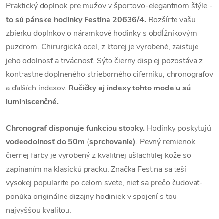
Praktický doplnok pre mužov v športovo-elegantnom štýle -
to sú pánske hodinky Festina 20636/4.
Rozšírte vašu
zbierku doplnkov o náramkové hodinky s obdĺžníkovým
puzdrom. Chirurgická oceľ, z ktorej je vyrobené, zaisťuje
jeho odolnosť a trvácnosť. Sýto čierny displej pozostáva z
kontrastne doplneného strieborného ciferníku, chronografov
a ďalších indexov.
Ručičky aj indexy tohto modelu sú
luminiscenčné.
Chronograf disponuje funkciou stopky.
Hodinky poskytujú
vodeodolnosť do 50m (sprchovanie)
. Pevný remienok
čiernej farby je vyrobený z kvalitnej ušľachtilej kože so
zapínaním na klasickú pracku.
Značka Festina sa teší
vysokej popularite po celom svete, niet sa prečo čudovať-
ponúka originálne dizajny hodiniek v spojení s tou
najvyššou kvalitou.