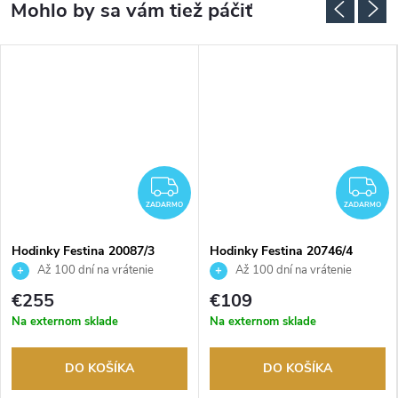
ADARMO
ZADARMO
Z
ZADARMO
ZADARMO
Hodinky Festina 20087/3
Hodinky Festina 20746/4
Až 100 dní na vrátenie
Až 100 dní na vrátenie
tovaru. Autorizovaný predajca.
tovaru. Autorizovaný predajca.
€255
€109
Na externom sklade
Na externom sklade
DO KOŠÍKA
DO KOŠÍKA