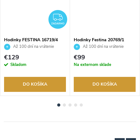
ADARMO
ZADARMO
ZADARMO
Hodinky FESTINA 16719/4
Hodinky Festina 20769/1
Až 100 dní na vrátenie
Až 100 dní na vrátenie
tovaru. Autorizovaný predajca.
tovaru. Autorizovaný predajca.
€129
€99
Skladom
Na externom sklade
DO KOŠÍKA
DO KOŠÍKA