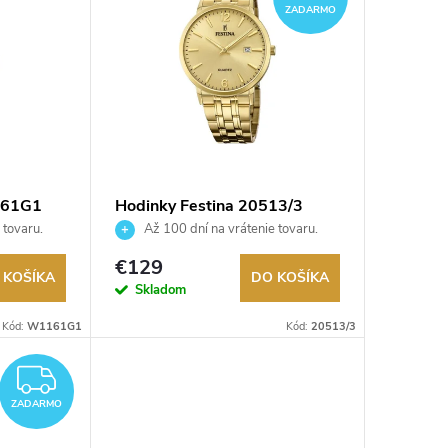
ZADARMO
161G1
Hodinky Festina 20513/3
 tovaru.
Až 100 dní na vrátenie tovaru.
Autorizovaný predajca.
€129
 KOŠÍKA
DO KOŠÍKA
Skladom
Kód:
W1161G1
Kód:
20513/3
ZADARMO
ZADARMO