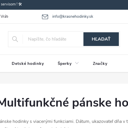
ervisom ! 🛠️
info@krasnehodinky.sk
Vrátenie-výmena tovaru
Reklamácia tovaru
Obchodné podmienky
HĽADAŤ
Detské hodinky
Šperky
Značky
Multifunkčné pánske h
ánske hodinky s viacerými funkciami. Dátum, ukazovateľ dňa v 