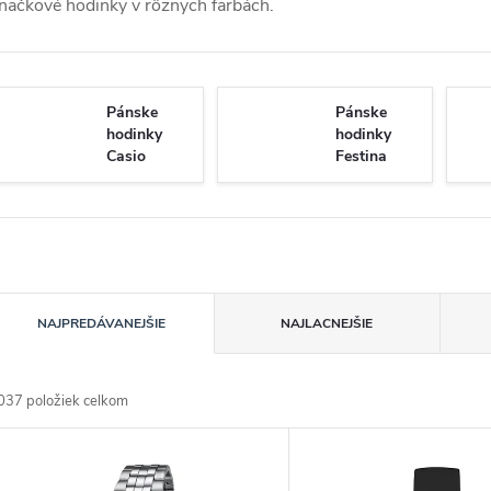
načkové hodinky v rôznych farbách.
Pánske
Pánske
hodinky
hodinky
Casio
Festina
R
NAJPREDÁVANEJŠIE
NAJLACNEJŠIE
a
037
položiek celkom
d
V
e