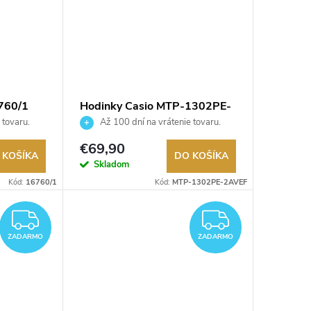
760/1
Hodinky Casio MTP-1302PE-
2AVEF
 tovaru.
Až 100 dní na vrátenie tovaru.
Autorizovaný predajca.
€69,90
 KOŠÍKA
DO KOŠÍKA
Skladom
Kód:
16760/1
Kód:
MTP-1302PE-2AVEF
ZADARMO
ZADAR
ZADARMO
ZADARMO