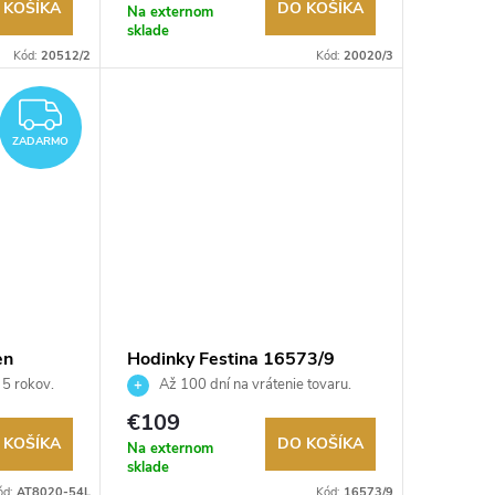
 KOŠÍKA
DO KOŠÍKA
Na externom
sklade
Kód:
20512/2
Kód:
20020/3
ZADARMO
ZADARMO
en
Hodinky Festina 16573/9
 5 rokov.
Až 100 dní na vrátenie tovaru.
ru.
Autorizovaný predajca.
€109
 KOŠÍKA
DO KOŠÍKA
Na externom
sklade
ód:
AT8020-54L
Kód:
16573/9