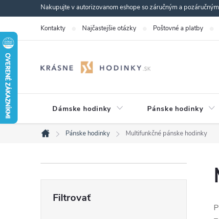
Prejsť
Nakupujte v autorizovanom eshope so záručným a pozáručným s
na
Kontakty
Najčastejšie otázky
Poštovné a platby
obsah
Dámske hodinky
Pánske hodinky
Pánske hodinky
Multifunkčné pánske hodinky
Domov
B
o
P