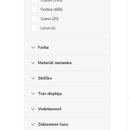
Citizen
145
Festina
466
Guess
20
i
Lorus
1
i
Farba
Materiál remienka
Sklíčko
Tvar displeja
Vodotesnosť
Zobrazenie času