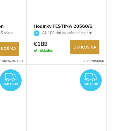
en
Hodinky FESTINA 20560/6
 5 rokov.
Až 100 dní na vrátenie tovaru.
ru.
Autorizovaný predajca.
€189
DO KOŠÍKA
 KOŠÍKA
Skladom
:
BM8476-23EE
Kód:
20560/6
ZADARMO
ZADAR
ZADARMO
ZADARMO