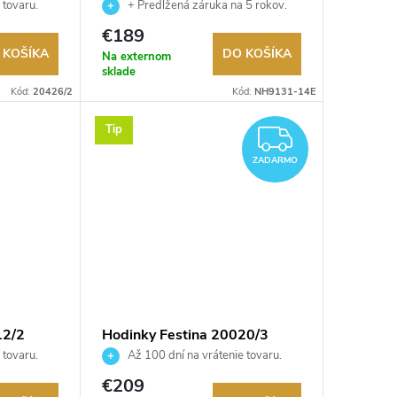
NH9131-14E
 tovaru.
+ Predĺžená záruka na 5 rokov.
Až 100 dní na vrátenie tovaru.
€189
Autorizovaný predajca.
 KOŠÍKA
DO KOŠÍKA
Na externom
sklade
Kód:
20426/2
Kód:
NH9131-14E
Tip
ZADAR
ZADARMO
12/2
Hodinky Festina 20020/3
 tovaru.
Až 100 dní na vrátenie tovaru.
Autorizovaný predajca.
€209