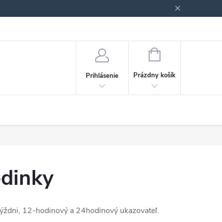
Podmienky ochrany osobných údajov
Blog
NÁKUPNÝ
KOŠÍK
Prázdny košík
Prihlásenie
odinky
týždni, 12-hodinový a 24hodinový ukazovateľ.