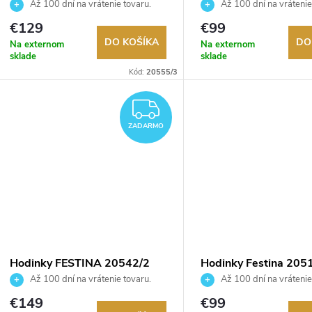
Až 100 dní na vrátenie tovaru.
Až 100 dní na vrátenie
Autorizovaný predajca.
Autorizovaný predajca.
€129
€99
DO KOŠÍKA
DO
Na externom
Na externom
sklade
sklade
Kód:
20555/3
ZADARMO
ZADARMO
Hodinky FESTINA 20542/2
Hodinky Festina 205
Až 100 dní na vrátenie tovaru.
Až 100 dní na vrátenie
Autorizovaný predajca.
Autorizovaný predajca.
€149
€99