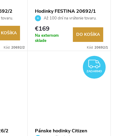
692/2
Hodinky FESTINA 20692/1
 tovaru.
Až 100 dní na vrátenie tovaru.
Autorizovaný predajca.
€169
 KOŠÍKA
DO KOŠÍKA
Na externom
sklade
Kód:
20692/2
Kód:
20692/1
ZADAR
ZADARMO
26/2
Pánske hodinky Citizen