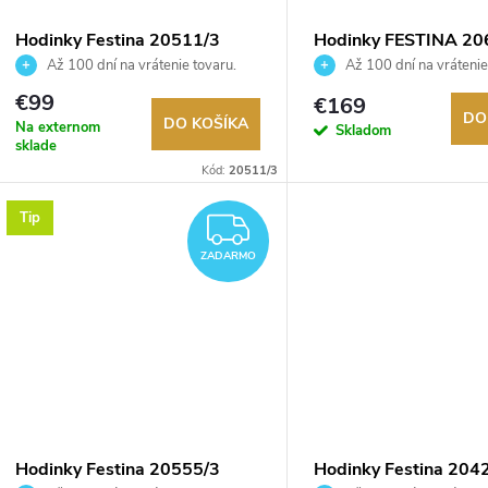
Hodinky Festina 20511/3
Hodinky FESTINA 20
Až 100 dní na vrátenie tovaru.
Až 100 dní na vrátenie
Autorizovaný predajca.
Autorizovaný predajca.
€99
€169
DO
DO KOŠÍKA
Na externom
Skladom
sklade
Kód:
20511/3
Tip
ZADARMO
ZADARMO
Hodinky Festina 20555/3
Hodinky Festina 204