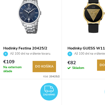
ý
n
p
e
s
p
p
Hodinky Festina 20425/2
Hodinky GUESS W1
r
Až 100 dní na vrátenie tovaru.
Až 100 dní na vrátenie
r
Autorizovaný predajca.
Autorizovaný predajca.
€109
€82
o
DO
DO KOŠÍKA
Na externom
Skladom
o
sklade
d
Kód:
20425/2
d
ZADARMO
u
u
ZADARMO
k