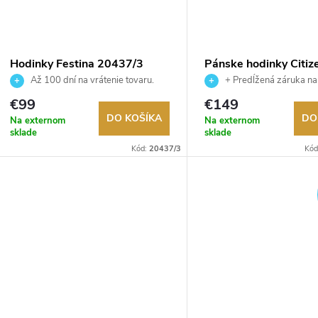
Hodinky Festina 20437/3
Pánske hodinky Citiz
BM8476-23EE
Až 100 dní na vrátenie tovaru.
+ Predĺžená záruka na
Autorizovaný predajca.
Až 100 dní na vrátenie tova
€99
€149
Autorizovaný predajca.
DO KOŠÍKA
DO
Na externom
Na externom
sklade
sklade
Kód:
20437/3
Kód