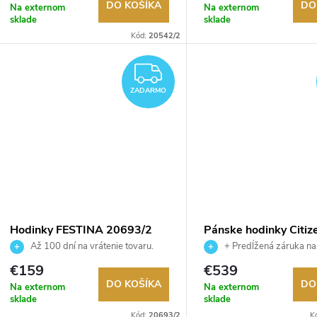
DO KOŠÍKA
DO
Na externom
Na externom
sklade
sklade
Kód:
20542/2
ZADARMO
ZADARMO
Hodinky FESTINA 20693/2
Pánske hodinky Citiz
AT8020-54L
Až 100 dní na vrátenie tovaru.
+ Predĺžená záruka na
Autorizovaný predajca.
Až 100 dní na vrátenie tova
€159
€539
Autorizovaný predajca.
DO KOŠÍKA
DO
Na externom
Na externom
sklade
sklade
Kód:
20693/2
K