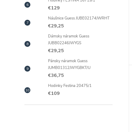
Hodinky FESTINA 16719/1
€129
Náušnice Guess JUBE02174JWRHT
€29,25
Dámsky náramok Guess
JUBB02246JWYGS
€29,25
Pánsky náramok Guess
JUMB01312JWYGBKT/U
€36,75
Hodinky Festina 20475/1
€109