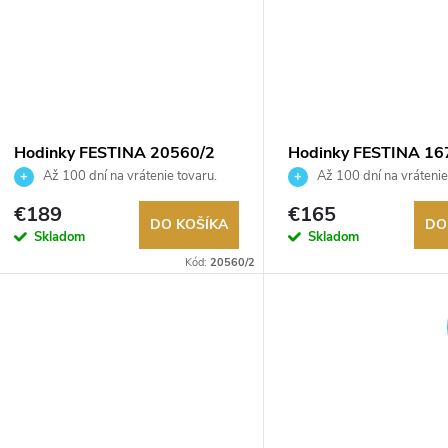
k
t
t
o
o
v
v
Hodinky FESTINA 20560/2
Hodinky FESTINA 16
Až 100 dní na vrátenie tovaru.
Až 100 dní na vrátenie
Autorizovaný predajca.
Autorizovaný predajca.
€189
€165
DO KOŠÍKA
DO
Skladom
Skladom
Kód:
20560/2