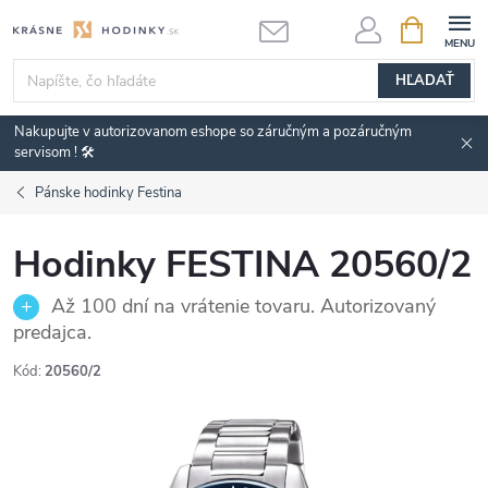
Prejsť
NÁKUPN
KOŠÍK
na
obsah
HĽADAŤ
Nakupujte v autorizovanom eshope so záručným a pozáručným
servisom ! 🛠️
Pánske hodinky Festina
Hodinky FESTINA 20560/2
Až 100 dní na vrátenie tovaru. Autorizovaný
predajca.
Kód:
20560/2