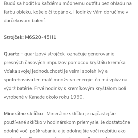
Budú sa hodiť ku každému módnemu outfitu bez ohľadu na
farbu obleku, košele či topánok. Hodinky Vám doručíme v
darčekovom balení.
Strojček:
M6S20-45H1
Quartz
–
quartzový strojček označuje generovanie
presných časových impulzov pomocou kryštálu kremíka.
Vďaka svojej jednoduchosti je veľmi spoľahlivý a
spotrebováva len malé množstvo energie, čo má vplyv na
výdrž batérie. Prvé hodinky s kremíkovým kryštáľom boli
vyrobené v Kanade okolo roku 1950.
Minerálne sklíčko
– Minerálne sklíčko je najčastejšie
používané sklíčko v hodinárskom priemysle. Je dostatočne
odolné voči poškrabaniu a je odolnejšie voči rozbitiu ako