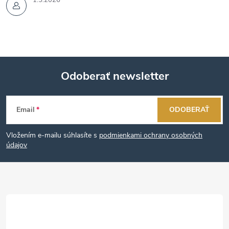
Odoberať newsletter
Z
Email
ODOBERAŤ
á
Vložením e-mailu súhlasíte s
podmienkami ochrany osobných
p
údajov
ä
t
i