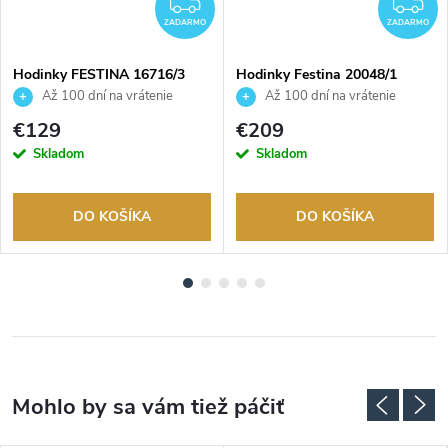
ADARMO
ZADARMO
Z
ZADARMO
ZADARMO
Hodinky FESTINA 16716/3
Hodinky Festina 20048/1
Až 100 dní na vrátenie
Až 100 dní na vrátenie
tovaru. Autorizovaný predajca.
tovaru. Autorizovaný predajca.
€129
€209
Skladom
Skladom
DO KOŠÍKA
DO KOŠÍKA