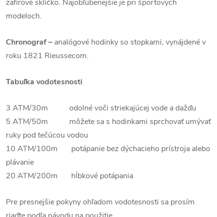
zafírové sklíčko. Najobľúbenejšie je pri športových
modeloch.
Chronograf –
analógové hodinky so stopkami, vynájdené v
roku 1821 Rieussecom.
Tabuľka vodotesnosti
3 ATM/30m odolné voči striekajúcej vode a dažďu
5 ATM/50m môžete sa s hodinkami sprchovať umývať
ruky pod tečúcou vodou
10 ATM/100m potápanie bez dýchacieho prístroja alebo
plávanie
20 ATM/200m hĺbkové potápania
Pre presnejšie pokyny ohľadom vodotesnosti sa prosím
riaďte podľa návodu na použitie.