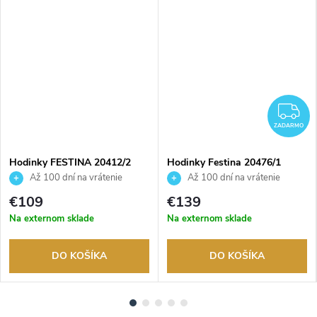
ADARMO
Z
ZADARMO
Hodinky FESTINA 20412/2
Hodinky Festina 20476/1
Až 100 dní na vrátenie
Až 100 dní na vrátenie
tovaru. Autorizovaný predajca.
tovaru. Autorizovaný predajca.
€109
€139
Na externom sklade
Na externom sklade
DO KOŠÍKA
DO KOŠÍKA