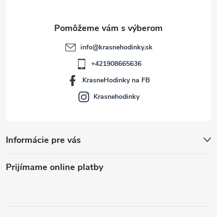
e
info
@
krasnehodinky.sk
+421908665636
KrasneHodinky na FB
Krasnehodinky
Informácie pre vás
Prijímame online platby