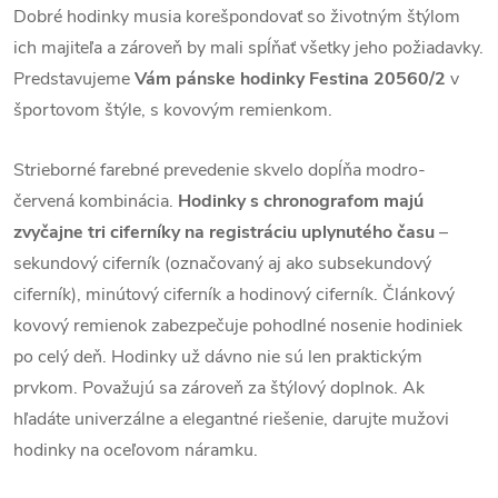
Dobré hodinky musia korešpondovať so životným štýlom
ich majiteľa a zároveň by mali spĺňať všetky jeho požiadavky.
Predstavujeme
Vám pánske hodinky Festina 20560/2
v
športovom štýle, s kovovým remienkom.
Strieborné farebné prevedenie skvelo dopĺňa modro-
červená kombinácia.
Hodinky s chronografom majú
zvyčajne tri ciferníky na registráciu uplynutého času
–
sekundový ciferník (označovaný aj ako subsekundový
ciferník), minútový ciferník a hodinový ciferník. Článkový
kovový remienok zabezpečuje pohodlné nosenie hodiniek
po celý deň. Hodinky už dávno nie sú len praktickým
prvkom. Považujú sa zároveň za štýlový doplnok. Ak
hľadáte univerzálne a elegantné riešenie, darujte mužovi
hodinky na oceľovom náramku.