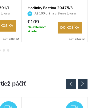
601/1
Hodinky Festina 20475/3
Hodinky
 tovaru.
Až 100 dní na vrátenie tovaru.
Až 10
Autorizovaný predajca.
Autorizov
€109
€205
 KOŠÍKA
Na externom
Na exter
DO KOŠÍKA
sklade
sklade
Kód:
20601/1
Kód:
20475/3