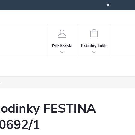
Podmienky ochrany osobných údajov
Blog
NÁKUPNÝ
KOŠÍK
Prázdny košík
Prihlásenie
.
odinky FESTINA
0692/1