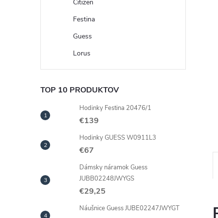
Citizen
Festina
Guess
Lorus
TOP 10 PRODUKTOV
Hodinky Festina 20476/1
€139
Hodinky GUESS W0911L3
€67
Dámsky náramok Guess
JUBB02248JWYGS
€29,25
Náušnice Guess JUBE02247JWYGT