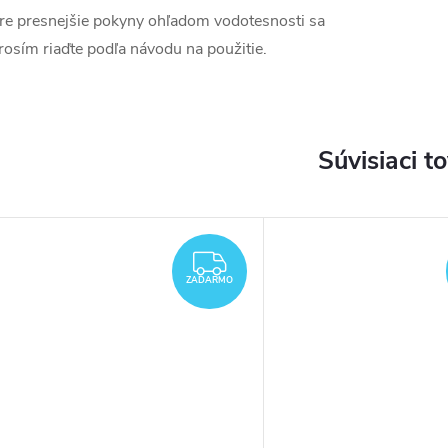
re presnejšie pokyny ohľadom vodotesnosti sa
rosím riaďte podľa návodu na použitie.
Súvisiaci t
DARMO
ZADARMO
ZADARMO