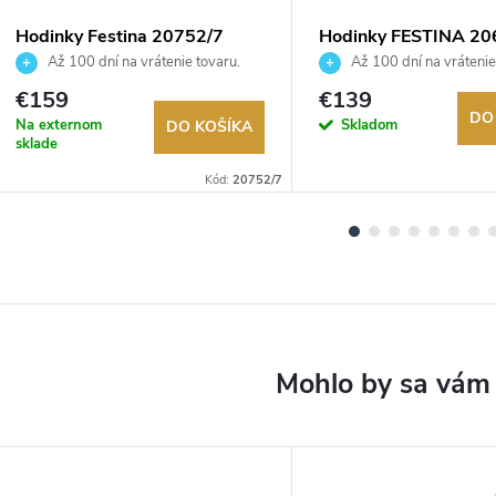
Hodinky Festina 20752/7
Hodinky FESTINA 20
Až 100 dní na vrátenie tovaru.
Až 100 dní na vrátenie
Autorizovaný predajca.
Autorizovaný predajca.
€159
€139
DO
Na externom
Skladom
DO KOŠÍKA
sklade
Kód:
20752/7