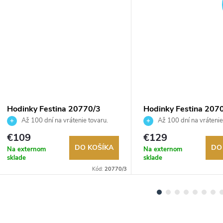
DARMO
Hodinky Festina 20770/3
Hodinky Festina 207
Až 100 dní na vrátenie tovaru.
Až 100 dní na vrátenie
Autorizovaný predajca.
Autorizovaný predajca.
€109
€129
DO KOŠÍKA
DO
Na externom
Na externom
sklade
sklade
Kód:
20770/3