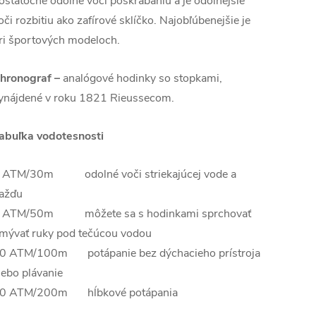
ostatočne odolné voči poškrabaniu a je odolnejšie
oči rozbitiu ako zafírové sklíčko. Najobľúbenejšie je
ri športových modeloch.
hronograf –
analógové hodinky so stopkami,
ynájdené v roku 1821 Rieussecom.
abuľka vodotesnosti
 ATM/30m odolné voči striekajúcej vode a
ažďu
 ATM/50m môžete sa s hodinkami sprchovať
mývať ruky pod tečúcou vodou
0 ATM/100m potápanie bez dýchacieho prístroja
lebo plávanie
0 ATM/200m hĺbkové potápania