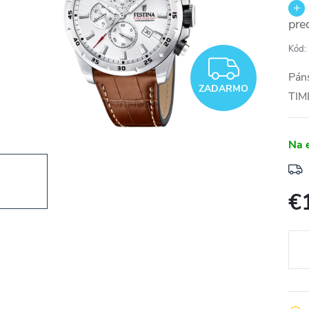
pre
Kód:
ZADA
Páns
ZADARMO
TI
Na 
€
Jedn
cena