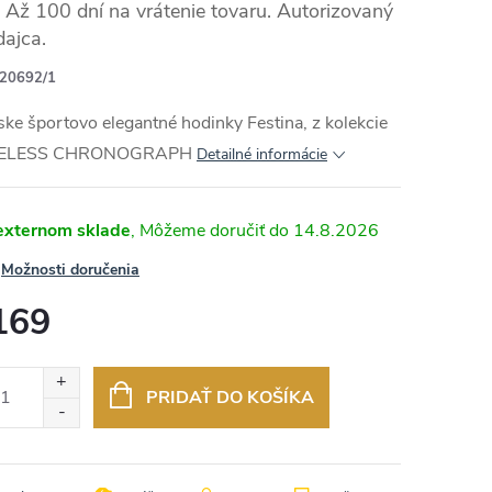
Až 100 dní na vrátenie tovaru. Autorizovaný
dajca.
20692/1
RMO
ke športovo elegantné hodinky Festina, z kolekcie
MELESS CHRONOGRAPH
Detailné informácie
externom sklade
14.8.2026
Možnosti doručenia
169
otková
:
PRIDAŤ DO KOŠÍKA