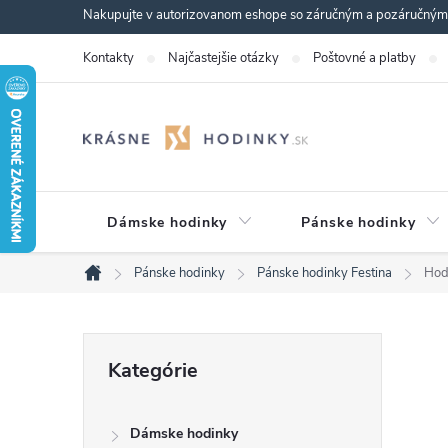
Prejsť
Nakupujte v autorizovanom eshope so záručným a pozáručným s
na
Kontakty
Najčastejšie otázky
Poštovné a platby
obsah
Dámske hodinky
Pánske hodinky
Pánske hodinky
Pánske hodinky Festina
Hod
Domov
B
Preskočiť
Kategórie
kategórie
o
Dámske hodinky