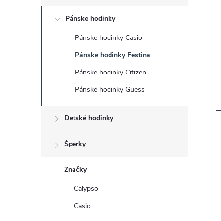
č
Pánske hodinky
n
Pánske hodinky Casio
ý
Pánske hodinky Festina
p
Pánske hodinky Citizen
Pánske hodinky Guess
a
Detské hodinky
n
e
Šperky
l
Značky
Calypso
Casio