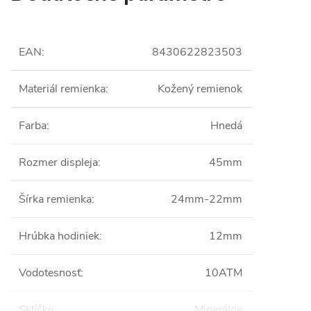
EAN
:
8430622823503
Materiál remienka
:
Kožený remienok
Farba
:
Hnedá
Rozmer displeja
:
45mm
Šírka remienka
:
24mm-22mm
Hrúbka hodiniek
:
12mm
Vodotesnosť
:
10ATM
Sklíčko
:
Minerálne