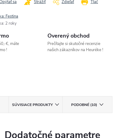
Opýtať sa
Strážiť
Zdieľať
Tlač
ka:
Festina
ka
:
2 roky
rmo
Overený obchod
50,-€, máte
Prečítajte si skutočné recenzie
mo !
našich zákazníkov na Heuréke !
SÚVISIACE PRODUKTY
PODOBNÉ (10)
Dodatočné parametre