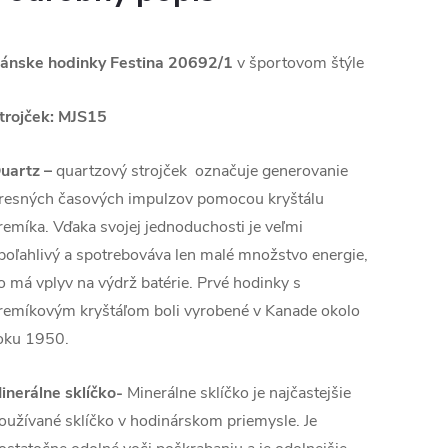
ánske hodinky Festina 20692/1
v športovom štýle
trojček: M
JS15
uartz
–
quartzový strojček označuje generovanie
resných časových impulzov pomocou kryštálu
remíka. Vďaka svojej jednoduchosti je veľmi
poľahlivý a spotrebováva len malé množstvo energie,
o má vplyv na výdrž batérie. Prvé hodinky s
remíkovým kryštáľom boli vyrobené v Kanade okolo
oku 1950.
inerálne sklíčko-
Minerálne sklíčko je najčastejšie
oužívané sklíčko v hodinárskom priemysle. Je