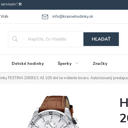
ervisom ! 🛠️
info@krasnehodinky.sk
Vrátenie-výmena tovaru
Reklamácia tovaru
Obchodné podmienky
HĽADAŤ
Detské hodinky
Šperky
Značky
inky FESTINA 20692/1
Až 100 dní na vrátenie tovaru. Autorizovaný predajca
H
2