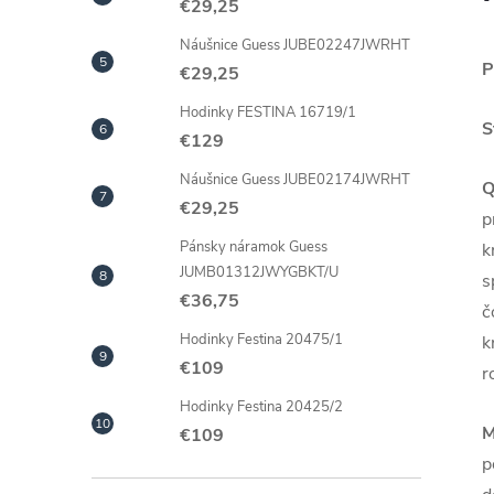
€29,25
Náušnice Guess JUBE02247JWRHT
P
€29,25
Hodinky FESTINA 16719/1
S
€129
Náušnice Guess JUBE02174JWRHT
Q
€29,25
p
Pánsky náramok Guess
k
JUMB01312JWYGBKT/U
s
€36,75
č
Hodinky Festina 20475/1
k
€109
r
Hodinky Festina 20425/2
M
€109
p