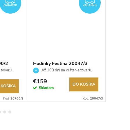
ZADARMO
ZADARMO
ZADARMO
ZADARMO
00/2
Hodinky Festina 20047/3
Hodink
 tovaru.
Až 100 dní na vrátenie tovaru.
Až 10
Autorizovaný predajca.
Autorizov
€159
€159
DO KOŠÍKA
 KOŠÍKA
Na exter
Skladom
sklade
Kód:
20700/2
Kód:
20047/3