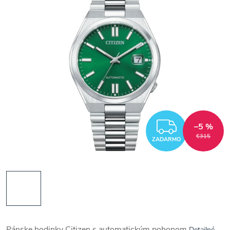
ZADAR
–5 %
€315
ZADARMO
Pánske hodinky Citizen s automatickým pohonom
Detailné