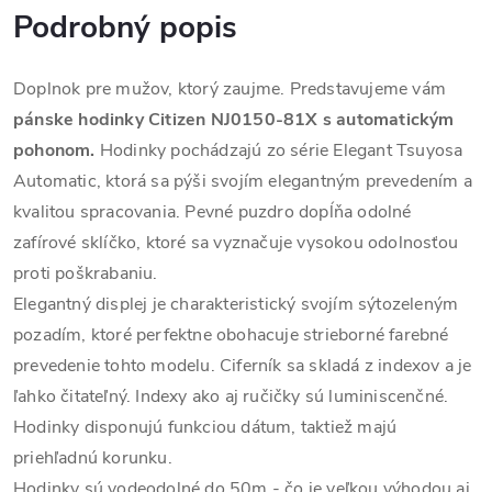
Podrobný popis
Doplnok pre mužov, ktorý zaujme. Predstavujeme vám
pánske hodinky Citizen NJ0150-81X s automatickým
pohonom.
Hodinky pochádzajú zo série Elegant Tsuyosa
Automatic, ktorá sa pýši svojím elegantným prevedením a
kvalitou spracovania. Pevné puzdro dopĺňa odolné
zafírové sklíčko, ktoré sa vyznačuje vysokou odolnosťou
proti poškrabaniu.
Elegantný displej je charakteristický svojím sýtozeleným
pozadím, ktoré perfektne obohacuje strieborné farebné
prevedenie tohto modelu. Ciferník sa skladá z indexov a je
ľahko čitateľný. Indexy ako aj ručičky sú luminiscenčné.
Hodinky disponujú funkciou dátum, taktiež majú
priehľadnú korunku.
Hodinky sú vodeodolné do 50m - čo je veľkou výhodou aj