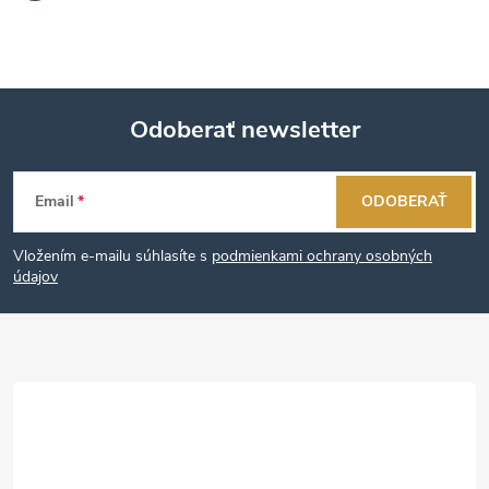
Odoberať newsletter
Z
Email
ODOBERAŤ
á
Vložením e-mailu súhlasíte s
podmienkami ochrany osobných
p
údajov
ä
t
i