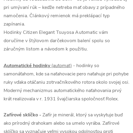
pri umývaní rúk – keďže netreba mať obavy z prípadného
namočenia. Článkový remienok má preklápací typ
zapínania.
Hodinky Citizen Elegant Tsuyosa Automatic vám
doručíme v štýlovom darčekovom balení spolu so
záručným listom a návodom k použitiu.
Automatické hodinky
(automat)
- hodinky so
samonáťahom, kde sa naťahovacie pero naťahuje pri pohybe
ruky vďaka otáčaniu zotrvačníkového rotora okolo svojej osi.
Moderný mechanizmus automatického naťahovania prvý
krát realizovala v r. 1931 švajčiarska spoločnosť Rolex.
Zafírové sklíčko -
Zafír je minerál, ktorý sa vyskytuje buď
ako prírodný drahokam alebo sa umelo vyrába. Zafírové
sklíčko sa vyznačuje veľmi vysokou odolnosťou proti