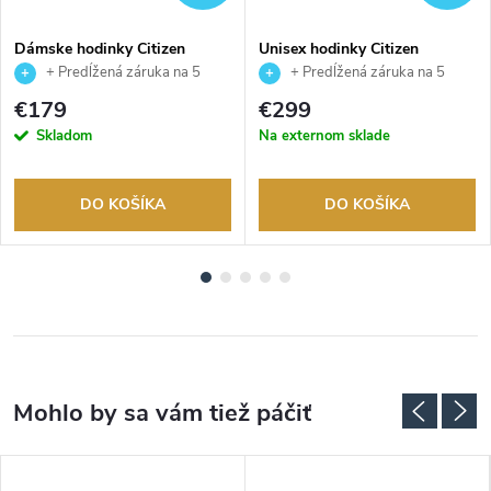
Dámske hodinky Citizen
Unisex hodinky Citizen
AW1828-80X
NJ0200-50L
+ Predĺžená záruka na 5
+ Predĺžená záruka na 5
rokov. Až 100 dní na vrátenie
rokov. Až 100 dní na vrátenie
€179
€299
tovaru. Autorizovaný predajca.
tovaru. Autorizovaný predajca.
Skladom
Na externom sklade
DO KOŠÍKA
DO KOŠÍKA