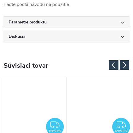
riaďte podľa návodu na použitie.
Parametre produktu
Diskusia
Súvisiaci tovar
ADARMO
ZADARMO
Z
ZADARMO
ZADARMO