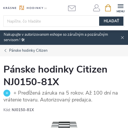
Prejsť
NÁKUPN
KOŠÍK
na
obsah
HĽADAŤ
Nakupujte v autorizovanom eshope so záručným a pozáručným
servisom ! 🛠️
Pánske hodinky Citizen
Pánske hodinky Citizen
NJ0150-81X
+ Predĺžená záruka na 5 rokov. Až 100 dní na
vrátenie tovaru. Autorizovaný predajca.
Kód:
NJ0150-81X