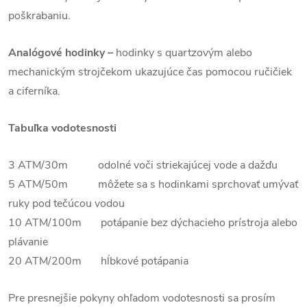
poškrabaniu.
Analógové hodinky –
hodinky s quartzovým alebo
mechanickým strojčekom ukazujúce čas pomocou ručičiek
a ciferníka.
Tabuľka vodotesnosti
3 ATM/30m odolné voči striekajúcej vode a dažďu
5 ATM/50m môžete sa s hodinkami sprchovať umývať
ruky pod tečúcou vodou
10 ATM/100m potápanie bez dýchacieho prístroja alebo
plávanie
20 ATM/200m hĺbkové potápania
Pre presnejšie pokyny ohľadom vodotesnosti sa prosím