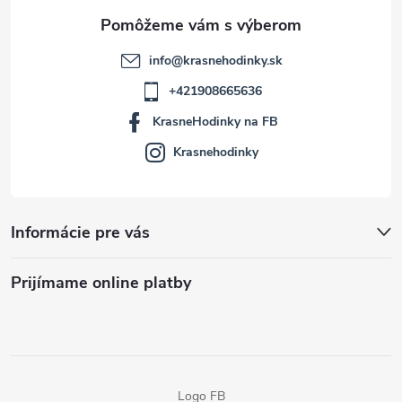
e
info
@
krasnehodinky.sk
+421908665636
KrasneHodinky na FB
Krasnehodinky
Informácie pre vás
Prijímame online platby
Logo FB