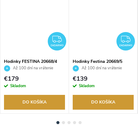
ADARMO
ZADARMO
Z
ZADARMO
ZADARMO
Hodinky FESTINA 20668/4
Hodinky Festina 20669/5
Až 100 dní na vrátenie
Až 100 dní na vrátenie
tovaru. Autorizovaný predajca.
tovaru. Autorizovaný predajca.
€179
€139
Skladom
Skladom
DO KOŠÍKA
DO KOŠÍKA