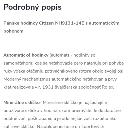
Podrobný popis
Pánske hodinky Citizen NH9131-14E s automatickým
pohonom
Automatické hodinky
(automat)
- hodinky so
samonáťahom, kde sa naťahovacie pero naťahuje pri pohybe
ruky vďaka otáčaniu zotrvačníkového rotora okolo svojej osi.
Moderný mechanizmus automatického naťahovania prvý
krát realizovala v r. 1931 švajčiarska spoločnosť Rolex.
Minerálne sklíčko-
Minerálne sklíčko je najčastejšie
používané sklíčko v hodinárskom priemysle. Je dostatočne
odolné voči poškrabaniu a je odolnejšie voči rozbitiu ako
zafírové sklíčko. Najobľúbenejšie je pri športových