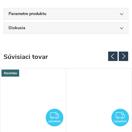
Parametre produktu
Diskusia
Súvisiaci tovar
Novinka
ADARMO
ZADARMO
Z
ZADARMO
ZADARMO