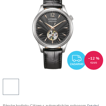
ZADAR
–12 %
€215
ZADARMO
Pánske hodinky Citizen s automatickým pohonom
Detailné