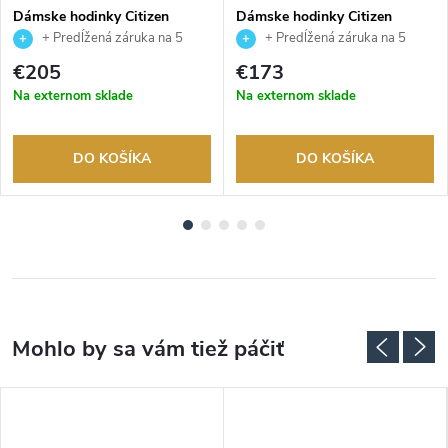
Dámske hodinky Citizen
Dámske hodinky Citizen
FE6122-64X
FE1243-83A
+ Predĺžená záruka na 5
+ Predĺžená záruka na 5
rokov. Až 100 dní na vrátenie
rokov. Až 100 dní na vrátenie
€205
€173
tovaru. Autorizovaný predajca.
tovaru. Autorizovaný predajca.
Na externom sklade
Na externom sklade
DO KOŠÍKA
DO KOŠÍKA