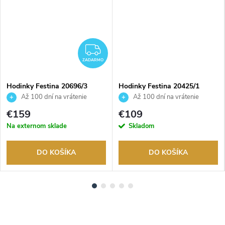
ADARMO
ZADARMO
ZADARMO
Hodinky Festina 20696/3
Hodinky Festina 20425/1
Až 100 dní na vrátenie
Až 100 dní na vrátenie
tovaru. Autorizovaný predajca.
tovaru. Autorizovaný predajca.
€159
€109
Na externom sklade
Skladom
DO KOŠÍKA
DO KOŠÍKA