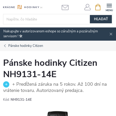
Prejsť
NÁKUPN
KOŠÍK
na
obsah
HĽADAŤ
Nakupujte v autorizovanom eshope so záručným a pozáručným
servisom ! 🛠️
Pánske hodinky Citizen
Pánske hodinky Citizen
NH9131-14E
+ Predĺžená záruka na 5 rokov. Až 100 dní na
vrátenie tovaru. Autorizovaný predajca.
Kód:
NH9131-14E