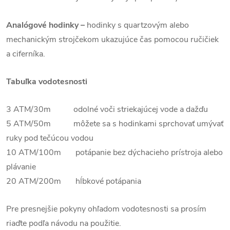
Analógové hodinky –
hodinky s quartzovým alebo
mechanickým strojčekom ukazujúce čas pomocou ručičiek
a ciferníka.
Tabuľka vodotesnosti
3 ATM/30m odolné voči striekajúcej vode a dažďu
5 ATM/50m môžete sa s hodinkami sprchovať umývať
ruky pod tečúcou vodou
10 ATM/100m potápanie bez dýchacieho prístroja alebo
plávanie
20 ATM/200m hĺbkové potápania
Pre presnejšie pokyny ohľadom vodotesnosti sa prosím
riaďte podľa návodu na použitie.