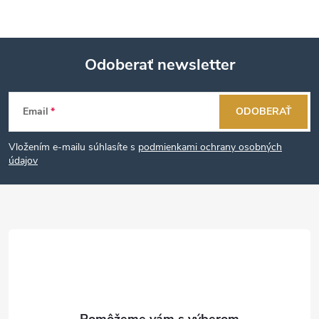
Odoberať newsletter
Z
Email
ODOBERAŤ
á
Vložením e-mailu súhlasíte s
podmienkami ochrany osobných
p
údajov
ä
t
i
e