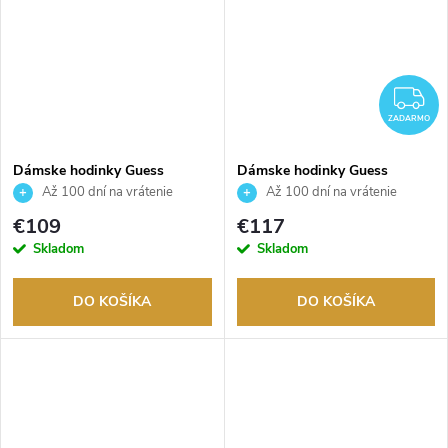
Z
ZADARMO
Dámske hodinky Guess
Dámske hodinky Guess
GW0839L4
GW0865L1
Až 100 dní na vrátenie
Až 100 dní na vrátenie
tovaru. Autorizovaný predajca.
tovaru. Autorizovaný predajca.
€109
€117
Skladom
Skladom
DO KOŠÍKA
DO KOŠÍKA