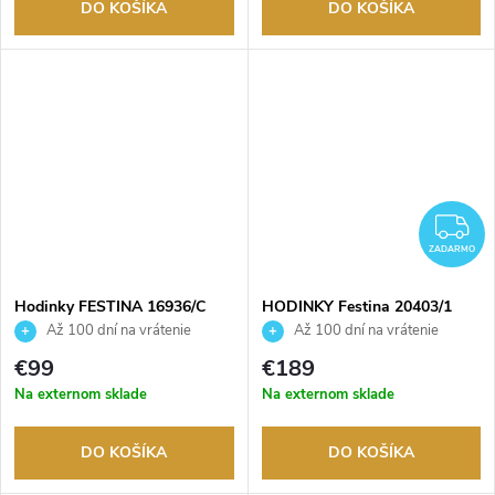
DO KOŠÍKA
DO KOŠÍKA
Z
ZADARMO
Hodinky FESTINA 16936/C
HODINKY Festina 20403/1
Až 100 dní na vrátenie
Až 100 dní na vrátenie
tovaru. Autorizovaný predajca.
tovaru. Autorizovaný predajca.
€99
€189
Na externom sklade
Na externom sklade
DO KOŠÍKA
DO KOŠÍKA