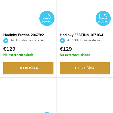
ZADARMO
Z
ZADARMO
ZADARMO
Hodinky Festina 20679/2
Hodinky FESTINA 16716/4
Až 100 dní na vrátenie
Až 100 dní na vrátenie
tovaru. Autorizovaný predajca.
tovaru. Autorizovaný predajca.
€129
€129
Na externom sklade
Na externom sklade
DO KOŠÍKA
DO KOŠÍKA