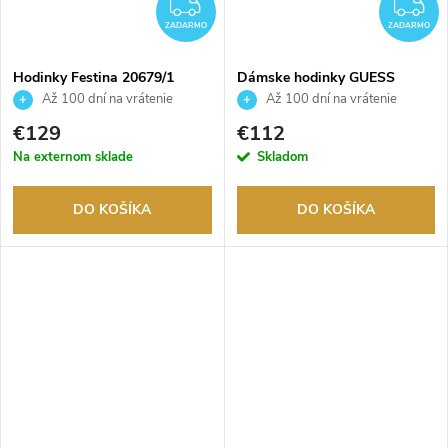
ZADARMO
Z
ZADARMO
ZADARMO
Hodinky Festina 20679/1
Dámske hodinky GUESS
GW0657L1
Až 100 dní na vrátenie
Až 100 dní na vrátenie
tovaru. Autorizovaný predajca.
tovaru. Autorizovaný predajca.
€129
€112
Na externom sklade
Skladom
DO KOŠÍKA
DO KOŠÍKA