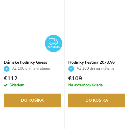
ZADARMO
ZADARMO
Dámske hodinky Guess
Hodinky Festina 20737/6
GW0931L1
Až 100 dní na vrátenie
Až 100 dní na vrátenie
tovaru. Autorizovaný predajca.
tovaru. Autorizovaný predajca.
€112
€109
Skladom
Na externom sklade
DO KOŠÍKA
DO KOŠÍKA