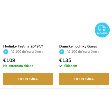
Z
ZADARMO
Hodinky Festina 20494/4
Dámske hodinky Guess
GW0683L1
Až 100 dní na vrátenie
Až 100 dní na vrátenie
tovaru. Autorizovaný predajca.
tovaru. Autorizovaný predajca.
€109
€135
Na externom sklade
Skladom
DO KOŠÍKA
DO KOŠÍKA