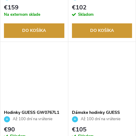
tovaru. Autorizovaný predajca.
tovaru. Autorizovaný predajca.
€159
€102
Na externom sklade
Skladom
DO KOŠÍKA
DO KOŠÍKA
Hodinky GUESS GW0767L1
Dámske hodinky GUESS
GW0655L1
Až 100 dní na vrátenie
Až 100 dní na vrátenie
tovaru. Autorizovaný predajca.
tovaru. Autorizovaný predajca.
€90
€105