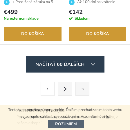
FC0010-55D
+ Predĺžená záruka na 5
Až 100 dní na vrátenie
rokov. Až 100 dní na vrátenie
tovaru. Autorizovaný predajca.
€499
€142
tovaru. Autorizovaný predajca.
Na externom sklade
Skladom
DO KOŠÍKA
DO KOŠÍKA
O
NAČÍTAŤ 60 ĎALŠÍCH
v
l
S
1
3
t
á
r
d
á
Autorizovaný predajca
Tento web používa súbory cookie. Ďalším prechádzaním tohto webu
a
n
vyjadrujete súhlas s ich používaním. Viac informácií
tu
.
Poskytujeme záručný a pozáručný servis na všetky značky, v
našom eshope !
ROZUMIEM
k