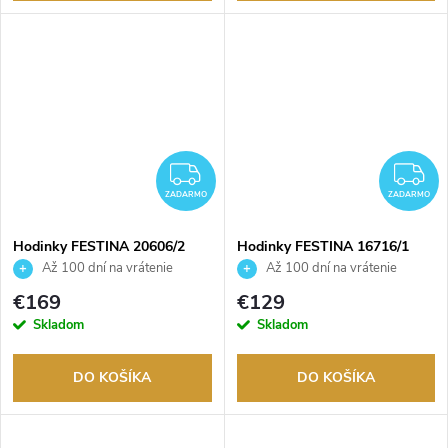
ZADARMO
Z
ZADARMO
ZADARMO
Hodinky FESTINA 20606/2
Hodinky FESTINA 16716/1
Až 100 dní na vrátenie
Až 100 dní na vrátenie
tovaru. Autorizovaný predajca.
tovaru. Autorizovaný predajca.
€169
€129
Skladom
Skladom
DO KOŠÍKA
DO KOŠÍKA