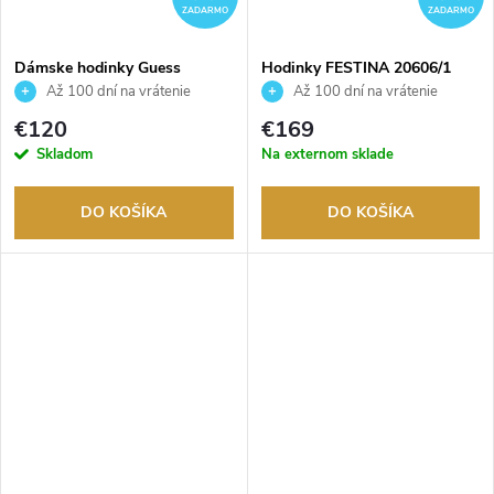
ZADARMO
ZADARMO
Dámske hodinky Guess
Hodinky FESTINA 20606/1
GW0668L1
Až 100 dní na vrátenie
Až 100 dní na vrátenie
tovaru. Autorizovaný predajca.
tovaru. Autorizovaný predajca.
€120
€169
Skladom
Na externom sklade
DO KOŠÍKA
DO KOŠÍKA