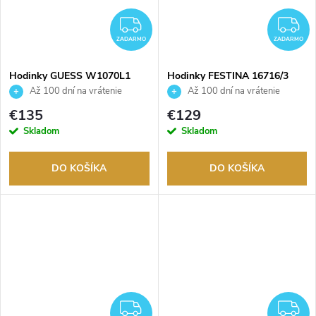
ZADARMO
Z
ZADARMO
ZADARMO
Hodinky GUESS W1070L1
Hodinky FESTINA 16716/3
Až 100 dní na vrátenie
Až 100 dní na vrátenie
tovaru. Autorizovaný predajca.
tovaru. Autorizovaný predajca.
€135
€129
Skladom
Skladom
DO KOŠÍKA
DO KOŠÍKA
ZADARMO
Z