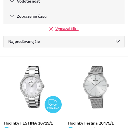
Vodotesnosť
Zobrazenie času
Vymazať filtre
R
Najpredávanejšie
a
Najlacnejšie
V
Najdrahšie
d
ý
Abecedne
e
p
n
i
ZADARMO
i
ZADARMO
s
Hodinky FESTINA 16719/1
Hodinky Festina 20475/1