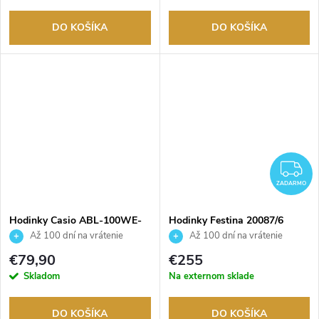
DO KOŠÍKA
DO KOŠÍKA
Z
ZADARMO
Hodinky Casio ABL-100WE-
Hodinky Festina 20087/6
1BEF
Až 100 dní na vrátenie
Až 100 dní na vrátenie
tovaru. Autorizovaný predajca.
tovaru. Autorizovaný predajca.
€79,90
€255
Skladom
Na externom sklade
DO KOŠÍKA
DO KOŠÍKA