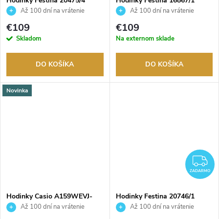
Hodinky Festina 20475/4
Hodinky Festina 16867/1
Až 100 dní na vrátenie
Až 100 dní na vrátenie
tovaru. Autorizovaný predajca.
tovaru. Autorizovaný predajca.
€109
€109
Skladom
Na externom sklade
DO KOŠÍKA
DO KOŠÍKA
Novinka
Z
ZADARMO
Hodinky Casio A159WEVJ-
Hodinky Festina 20746/1
7ER
Až 100 dní na vrátenie
Až 100 dní na vrátenie
tovaru. Autorizovaný predajca.
tovaru. Autorizovaný predajca.