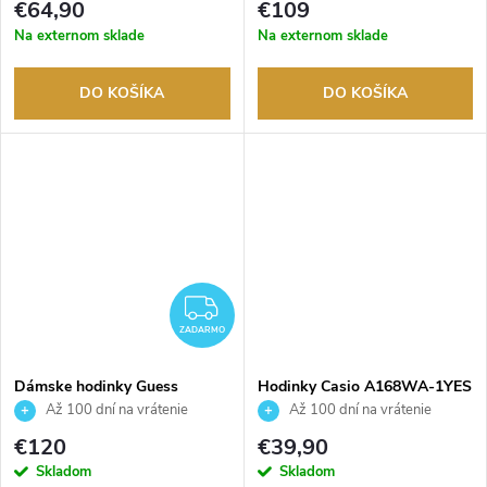
€64,90
€109
Na externom sklade
Na externom sklade
DO KOŠÍKA
DO KOŠÍKA
ZADARMO
ZADARMO
Dámske hodinky Guess
Hodinky Casio A168WA-1YES
GW1027L1
Až 100 dní na vrátenie
Až 100 dní na vrátenie
tovaru. Autorizovaný predajca.
tovaru. Autorizovaný predajca.
€120
€39,90
Skladom
Skladom