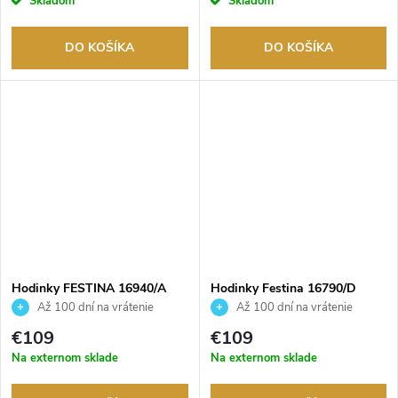
Skladom
Skladom
DO KOŠÍKA
DO KOŠÍKA
Hodinky FESTINA 16940/A
Hodinky Festina 16790/D
Až 100 dní na vrátenie
Až 100 dní na vrátenie
tovaru. Autorizovaný predajca.
tovaru. Autorizovaný predajca.
€109
€109
Na externom sklade
Na externom sklade