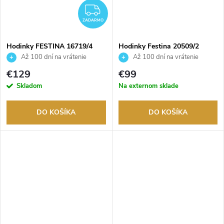
ZADARMO
ZADARMO
Hodinky FESTINA 16719/4
Hodinky Festina 20509/2
Až 100 dní na vrátenie
Až 100 dní na vrátenie
tovaru. Autorizovaný predajca.
tovaru. Autorizovaný predajca.
€129
€99
Skladom
Na externom sklade
DO KOŠÍKA
DO KOŠÍKA