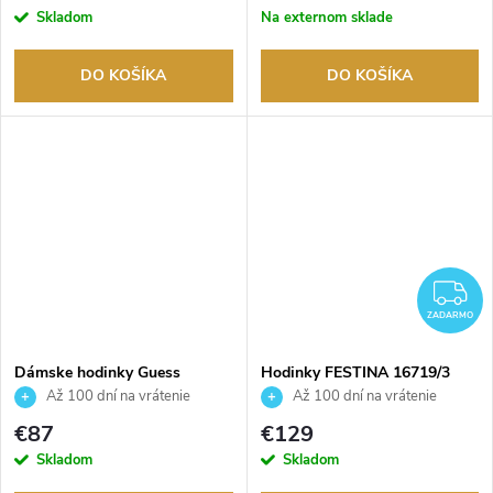
v
Skladom
Na externom sklade
DO KOŠÍKA
DO KOŠÍKA
Z
ZADARMO
Dámske hodinky Guess
Hodinky FESTINA 16719/3
GW0404L1
Až 100 dní na vrátenie
Až 100 dní na vrátenie
tovaru. Autorizovaný predajca.
tovaru. Autorizovaný predajca.
€87
€129
Skladom
Skladom