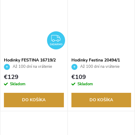
ZADARMO
ZADARMO
Hodinky FESTINA 16719/2
Hodinky Festina 20494/1
Až 100 dní na vrátenie
Až 100 dní na vrátenie
tovaru. Autorizovaný predajca.
tovaru. Autorizovaný predajca.
€129
€109
Skladom
Skladom
DO KOŠÍKA
DO KOŠÍKA