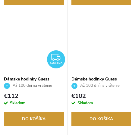
ZADARMO
ZADARMO
Dámske hodinky Guess
Dámske hodinky Guess
GW0997L1
GW0987L1
Až 100 dní na vrátenie
Až 100 dní na vrátenie
tovaru. Autorizovaný predajca.
tovaru. Autorizovaný predajca.
€112
€102
Skladom
Skladom
DO KOŠÍKA
DO KOŠÍKA