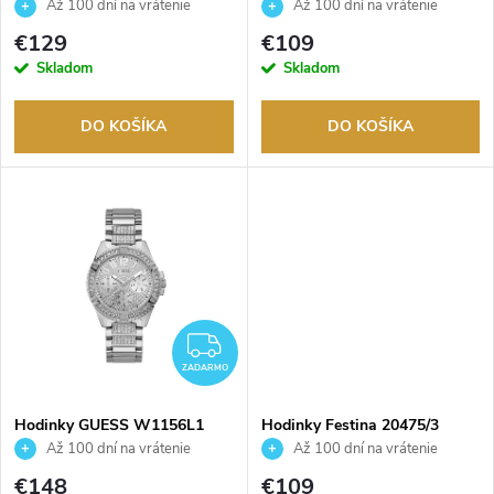
e
Až 100 dní na vrátenie
Až 100 dní na vrátenie
p
tovaru. Autorizovaný predajca.
tovaru. Autorizovaný predajca.
p
€129
€109
r
Skladom
Skladom
r
o
DO KOŠÍKA
DO KOŠÍKA
o
d
d
u
u
k
k
t
ZADARMO
t
ZADARMO
o
o
Hodinky GUESS W1156L1
Hodinky Festina 20475/3
v
Až 100 dní na vrátenie
Až 100 dní na vrátenie
tovaru. Autorizovaný predajca.
tovaru. Autorizovaný predajca.
€148
€109