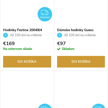
ZADARMO
ZADARMO
Hodinky Festina 20049/4
Dámske hodinky Guess
GW0686L1
Až 100 dní na vrátenie
Až 100 dní na vrátenie
tovaru. Autorizovaný predajca.
tovaru. Autorizovaný predajca.
€169
€97
Na externom sklade
Skladom
DO KOŠÍKA
DO KOŠÍKA