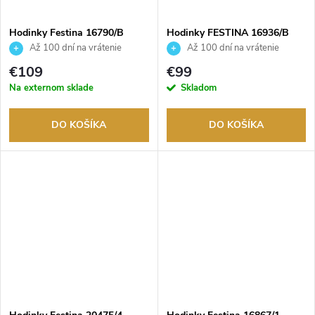
Hodinky Festina 16790/B
Hodinky FESTINA 16936/B
Až 100 dní na vrátenie
Až 100 dní na vrátenie
tovaru. Autorizovaný predajca.
tovaru. Autorizovaný predajca.
€109
€99
Na externom sklade
Skladom
DO KOŠÍKA
DO KOŠÍKA