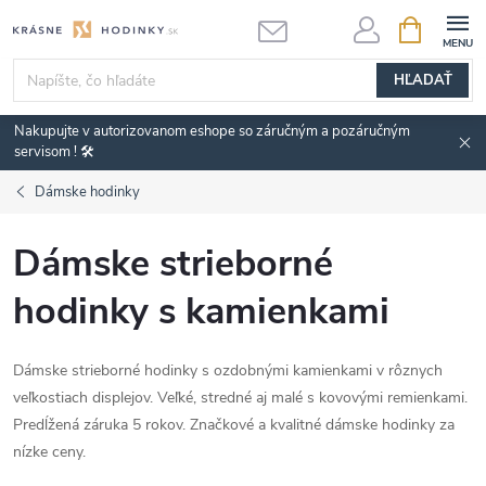
Prejsť
NÁKUPN
KOŠÍK
na
obsah
HĽADAŤ
Nakupujte v autorizovanom eshope so záručným a pozáručným
servisom ! 🛠️
Dámske hodinky
Dámske strieborné
hodinky s kamienkami
Dámske strieborné hodinky s ozdobnými kamienkami v rôznych
veľkostiach displejov. Veľké, stredné aj malé s kovovými remienkami.
Predĺžená záruka 5 rokov. Značkové a kvalitné dámske hodinky za
nízke ceny.