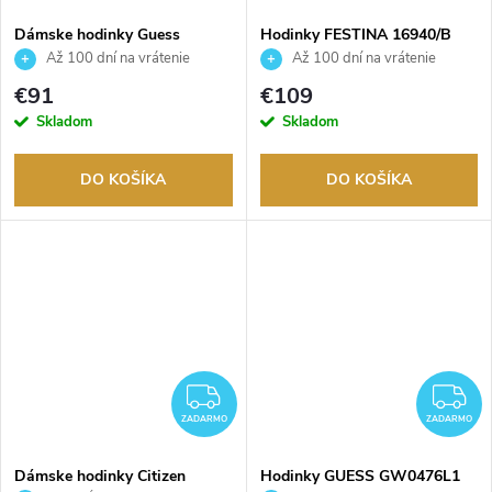
Dámske hodinky Guess
Hodinky FESTINA 16940/B
GW0550L1
Až 100 dní na vrátenie
Až 100 dní na vrátenie
tovaru. Autorizovaný predajca.
tovaru. Autorizovaný predajca.
€91
€109
Skladom
Skladom
DO KOŠÍKA
DO KOŠÍKA
ZADARMO
Z
ZADARMO
ZADARMO
Dámske hodinky Citizen
Hodinky GUESS GW0476L1