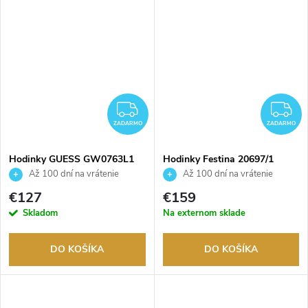
ZADARMO
Z
ZADARMO
ZADARMO
Hodinky GUESS GW0763L1
Hodinky Festina 20697/1
Až 100 dní na vrátenie
Až 100 dní na vrátenie
tovaru. Autorizovaný predajca.
tovaru. Autorizovaný predajca.
€127
€159
Skladom
Na externom sklade
DO KOŠÍKA
DO KOŠÍKA