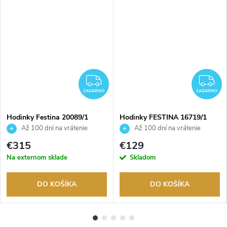
ZADARMO
Z
ZADARMO
ZADARMO
Hodinky Festina 20089/1
Hodinky FESTINA 16719/1
Až 100 dní na vrátenie
Až 100 dní na vrátenie
tovaru. Autorizovaný predajca.
tovaru. Autorizovaný predajca.
€315
€129
Na externom sklade
Skladom
DO KOŠÍKA
DO KOŠÍKA