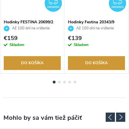
ADARMO
ZADARMO
Z
ZADARMO
ZADARMO
Hodinky FESTINA 20699/2
Hodinky Festina 20343/9
Až 100 dní na vrátenie
Až 100 dní na vrátenie
tovaru. Autorizovaný predajca.
tovaru. Autorizovaný predajca.
€159
€139
Skladom
Skladom
DO KOŠÍKA
DO KOŠÍKA