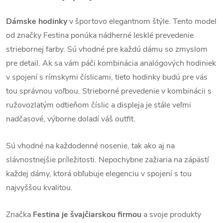
Dámske hodinky
v športovo elegantnom štýle. Tento model
od značky Festina ponúka nádherné lesklé prevedenie
striebornej farby. Sú vhodné pre každú dámu so zmyslom
pre detail. Ak sa vám páči kombinácia analógových hodiniek
v spojení s rímskymi číslicami, tieto hodinky budú pre vás
tou správnou voľbou. Strieborné prevedenie v kombinácii s
ružovozlatým odtieňom číslic a displeja je stále veľmi
nadčasové, výborne doladí váš outfit.
Sú vhodné na každodenné nosenie, tak ako aj na
slávnostnejšie príležitosti. Nepochybne zažiaria na zápästí
každej dámy, ktorá obľubuje elegenciu v spojení s tou
najvyššou kvalitou.
Značka
Festina je švajčiarskou firmou
a svoje produkty