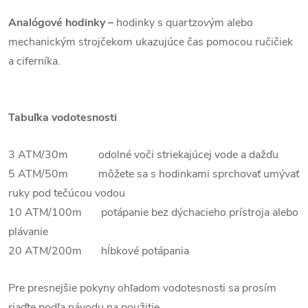
Analógové hodinky –
hodinky s quartzovým alebo
mechanickým strojčekom ukazujúce čas pomocou ručičiek
a ciferníka.
Tabuľka vodotesnosti
3 ATM/30m odolné voči striekajúcej vode a dažďu
5 ATM/50m môžete sa s hodinkami sprchovať umývať
ruky pod tečúcou vodou
10 ATM/100m potápanie bez dýchacieho prístroja alebo
plávanie
20 ATM/200m hĺbkové potápania
Pre presnejšie pokyny ohľadom vodotesnosti sa prosím
riaďte podľa návodu na použitie.