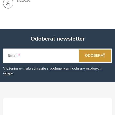
1.5.2026
Odoberať newsletter
Z
Email
ODOBERAŤ
á
Vložením e-mailu súhlasíte s
podmienkami ochrany osobných
p
údajov
ä
t
i