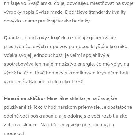
finišuje vo Švajčiarsku čo jej dovoľuje umiestňovať na svoje
výrobky nápis Swiss made. Dodržiava štandardy kvality
obvyklo známe pre švajčiarske hodinky.
Quartz
– quartzový strojček označuje generovanie
presných časových impulzov pomocou kryštálu kremíka.
Vďaka svojej jednoduchosti je veľmi spoľahlivý a
spotrebováva len malé množstvo energie, čo má vplyv na
výdrž batérie. Prvé hodinky s kremíkovým kryštáľom boli
vyrobené v Kanade okolo roku 1950.
Minerálne sklíčko-
Minerálne sklíčko je najčastejšie
používané sklíčko v hodinárskom priemysle. Je dostatočne
odolné voči poškrabaniu a je odolnejšie voči rozbitiu ako
zafírové sklíčko. Najobľúbenejšie je pri športových
modeloch.