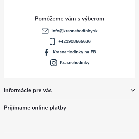
e
info
@
krasnehodinky.sk
+421908665636
KrasneHodinky na FB
Krasnehodinky
Informácie pre vás
Prijímame online platby