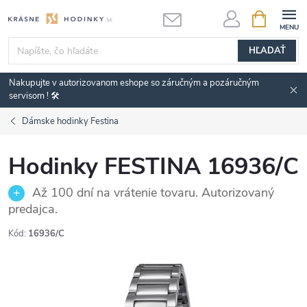
Prejsť
NÁKUPN
KOŠÍK
na
obsah
HĽADAŤ
Nakupujte v autorizovanom eshope so záručným a pozáručným
servisom ! 🛠️
Dámske hodinky Festina
Hodinky FESTINA 16936/C
Až 100 dní na vrátenie tovaru. Autorizovaný
predajca.
Kód:
16936/C