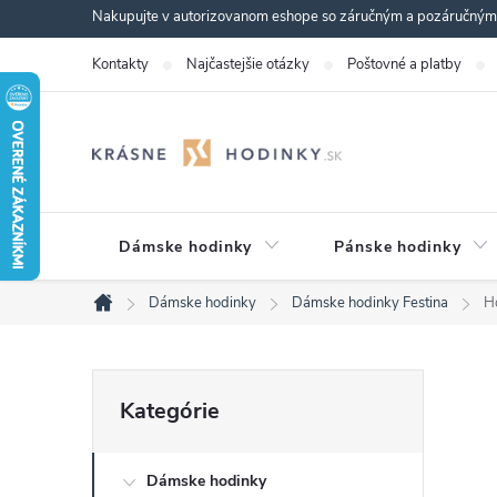
Prejsť
Nakupujte v autorizovanom eshope so záručným a pozáručným s
na
Kontakty
Najčastejšie otázky
Poštovné a platby
obsah
Dámske hodinky
Pánske hodinky
Dámske hodinky
Dámske hodinky Festina
H
Domov
B
Preskočiť
Kategórie
kategórie
o
Dámske hodinky