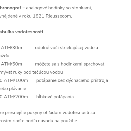
hronograf –
analógové hodinky so stopkami,
ynájdené v roku 1821 Rieussecom.
abuľka vodotesnosti
 ATM/30m odolné voči striekajúcej vode a
ažďu
 ATM/50m môžete sa s hodinkami sprchovať
mývať ruky pod tečúcou vodou
0 ATM/100m potápanie bez dýchacieho prístroja
lebo plávanie
0 ATM/200m hĺbkové potápania
re presnejšie pokyny ohľadom vodotesnosti sa
rosím riaďte podľa návodu na použitie.