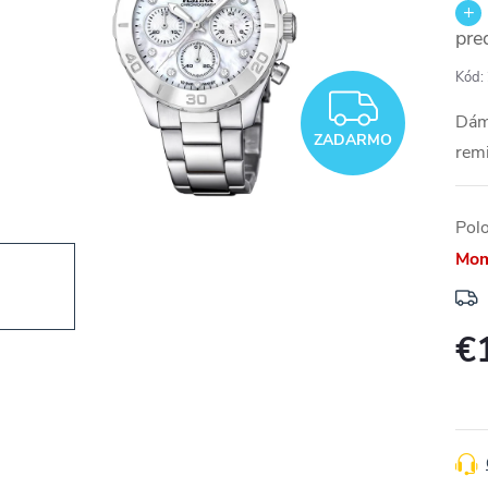
pre
Kód:
ZADA
Dám
ZADARMO
rem
Pol
Mom
€
Jedn
cena