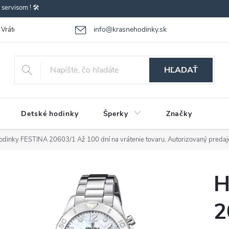
ervisom ! 🛠️
info@krasnehodinky.sk
Vrátenie-výmena tovaru
Reklamácia tovaru
Obchodné podmienky
HĽADAŤ
Detské hodinky
Šperky
Značky
odinky FESTINA 20603/1
Až 100 dní na vrátenie tovaru. Autorizovaný predaj
H
2