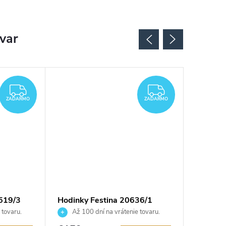
ovar
ZADARMO
ZADARMO
ZADARMO
ZADARMO
519/3
Hodinky Festina 20636/1
Hodinky
 tovaru.
Až 100 dní na vrátenie tovaru.
Až 10
Autorizovaný predajca.
Autorizov