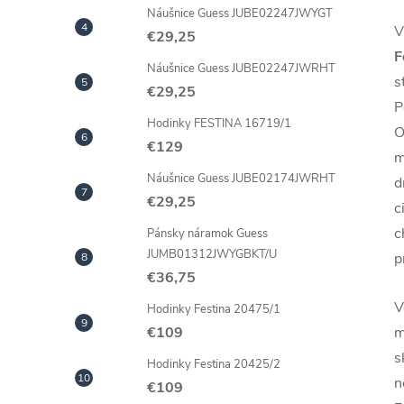
Náušnice Guess JUBE02247JWYGT
V
€29,25
F
Náušnice Guess JUBE02247JWRHT
s
€29,25
P
Hodinky FESTINA 16719/1
O
€129
m
Náušnice Guess JUBE02174JWRHT
d
€29,25
c
c
Pánsky náramok Guess
JUMB01312JWYGBKT/U
p
€36,75
V
Hodinky Festina 20475/1
m
€109
s
Hodinky Festina 20425/2
n
€109