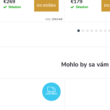
€269
€179
DO KOŠÍKA
DO
Skladom
Skladom
Kód:
20634/6
DARMO
ZADARMO
ZADARMO