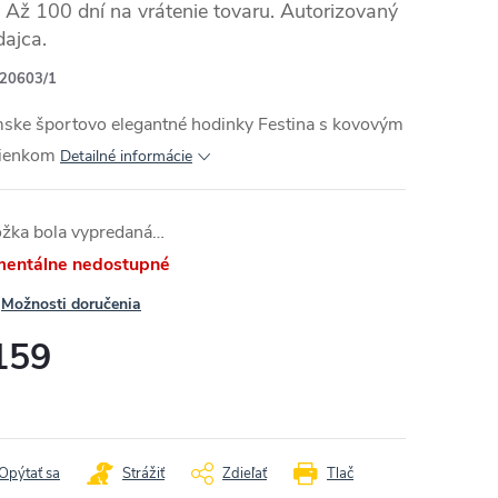
Až 100 dní na vrátenie tovaru. Autorizovaný
dajca.
20603/1
RMO
ske športovo elegantné hodinky Festina s kovovým
ienkom
Detailné informácie
ožka bola vypredaná…
entálne nedostupné
Možnosti doručenia
159
otková
:
Opýtať sa
Strážiť
Zdieľať
Tlač