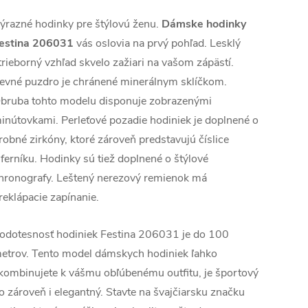
ýrazné hodinky pre štýlovú ženu.
Dámske hodinky
estina 206031
vás oslovia na prvý pohľad. Lesklý
trieborný vzhľad skvelo zažiari na vašom zápästí.
evné puzdro je chránené minerálnym sklíčkom.
bruba tohto modelu disponuje zobrazenými
inútovkami. Perleťové pozadie hodiniek je doplnené o
robné zirkóny, ktoré zároveň predstavujú číslice
iferníku. Hodinky sú tiež doplnené o štýlové
hronografy. Leštený nerezový remienok má
reklápacie zapínanie.
odotesnosť hodiniek Festina 206031 je do 100
etrov. Tento model dámskych hodiniek ľahko
kombinujete k vášmu obľúbenému outfitu, je športový
o zároveň i elegantný. Stavte na švajčiarsku značku