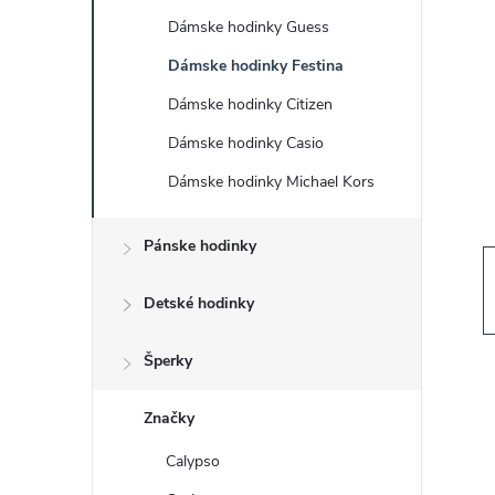
č
Dámske hodinky Guess
n
Dámske hodinky Festina
ý
Dámske hodinky Citizen
Dámske hodinky Casio
p
Dámske hodinky Michael Kors
a
Pánske hodinky
n
Detské hodinky
e
Šperky
l
Značky
Calypso