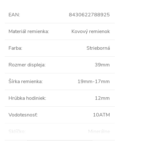
EAN
:
8430622788925
Materiál remienka
:
Kovový remienok
Farba
:
Strieborná
Rozmer displeja
:
39mm
Šírka remienka
:
19mm-17mm
Hrúbka hodiniek
:
12mm
Vodotesnosť
:
10ATM
Sklíčko
:
Minerálne