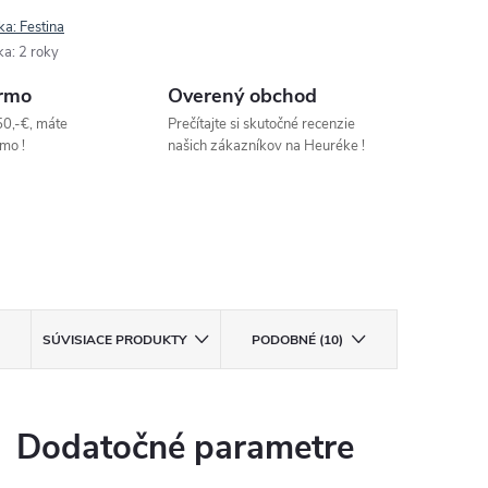
ka:
Festina
ka
:
2 roky
rmo
Overený obchod
50,-€, máte
Prečítajte si skutočné recenzie
mo !
našich zákazníkov na Heuréke !
SÚVISIACE PRODUKTY
PODOBNÉ (10)
Dodatočné parametre