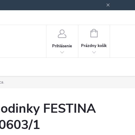
Podmienky ochrany osobných údajov
Blog
NÁKUPNÝ
KOŠÍK
Prázdny košík
Prihlásenie
ca.
odinky FESTINA
0603/1