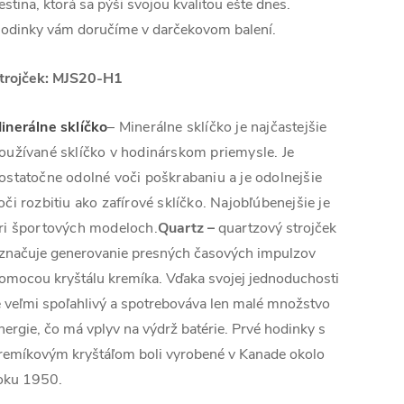
estina, ktorá sa pýši svojou kvalitou ešte dnes.
odinky vám doručíme v darčekovom balení.
trojček: MJS20-H1
inerálne sklíčko
– Minerálne sklíčko je najčastejšie
oužívané sklíčko v hodinárskom priemysle. Je
ostatočne odolné voči poškrabaniu a je odolnejšie
oči rozbitiu ako zafírové sklíčko. Najobľúbenejšie je
ri športových modeloch.
Quartz
–
quartzový strojček
značuje generovanie presných časových impulzov
omocou kryštálu kremíka. Vďaka svojej jednoduchosti
e veľmi spoľahlivý a spotrebováva len malé množstvo
nergie, čo má vplyv na výdrž batérie. Prvé hodinky s
remíkovým kryštáľom boli vyrobené v Kanade okolo
oku 1950.