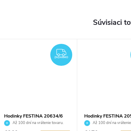
Súvisiaci t
DARMO
ZADARMO
ZADARMO
Hodinky FESTINA 20634/6
Hodinky FESTINA 20
Až 100 dní na vrátenie tovaru.
Až 100 dní na vrátenie
Autorizovaný predajca.
Autorizovaný predajca.