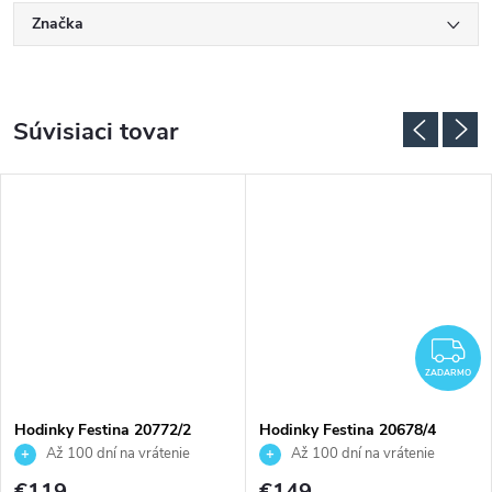
Značka
Súvisiaci tovar
ADARMO
Z
ZADARMO
Hodinky Festina 20772/2
Hodinky Festina 20678/4
Až 100 dní na vrátenie
Až 100 dní na vrátenie
tovaru. Autorizovaný predajca.
tovaru. Autorizovaný predajca.
€119
€149