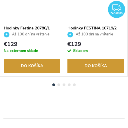
Z
ZADARMO
Hodinky Festina 20786/1
Hodinky FESTINA 16719/2
Až 100 dní na vrátenie
Až 100 dní na vrátenie
tovaru. Autorizovaný predajca.
tovaru. Autorizovaný predajca.
€129
€129
Na externom sklade
Skladom
DO KOŠÍKA
DO KOŠÍKA