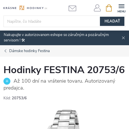
Prejsť
NÁKUPN
KOŠÍK
na
obsah
HĽADAŤ
Nakupujte v autorizovanom eshope so záručným a pozáručným
servisom ! 🛠️
Dámske hodinky Festina
Hodinky FESTINA 20753/6
Až 100 dní na vrátenie tovaru. Autorizovaný
predajca.
Kód:
20753/6