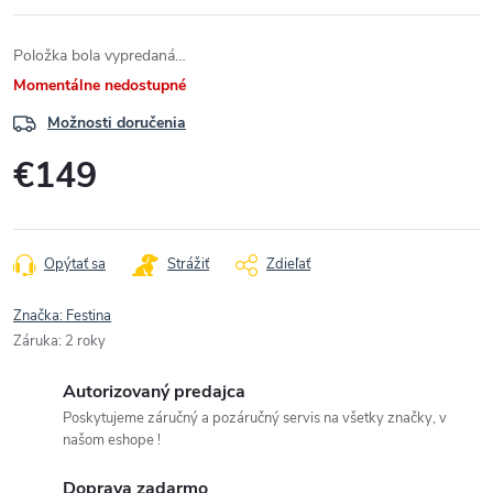
Položka bola vypredaná…
Momentálne nedostupné
Možnosti doručenia
€149
Jednotková
cena:
Opýtať sa
Strážiť
Zdieľať
Značka:
Festina
Záruka
:
2 roky
Autorizovaný predajca
Poskytujeme záručný a pozáručný servis na všetky značky, v
našom eshope !
Doprava zadarmo