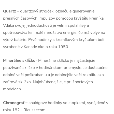
Quartz
–
quartzový strojček označuje generovanie
presných časových impulzov pomocou kryštálu kremíka.
Vďaka svojej jednoduchosti je veľmi spoľahlivý a
spotrebováva len malé množstvo energie, čo má vplyv na
výdrž batérie. Prvé hodinky s kremíkovým kryštáľom boli
vyrobené v Kanade okolo roku 1950.
Minerálne sklíčko-
Minerálne sklíčko je najčastejšie
používané sklíčko v hodinárskom priemysle. Je dostatočne
odolné voči poškrabaniu a je odolnejšie voči rozbitiu ako
zafírové sklíčko. Najobľúbenejšie je pri športových
modeloch.
Chronograf –
analógové hodinky so stopkami, vynájdené v
roku 1821 Rieussecom.