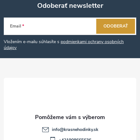
Odoberať newsletter
Z
Email
ODOBERAŤ
á
Vložením e-mailu súhlasíte s
podmienkami ochrany osobných
p
údajov
ä
t
i
e
info
@
krasnehodinky.sk