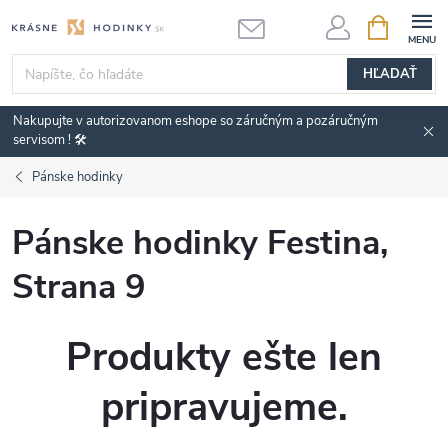
Prejsť
NÁKUPN
KOŠÍK
na
obsah
HĽADAŤ
Nakupujte v autorizovanom eshope so záručným a pozáručným
servisom ! 🛠️
Pánske hodinky
Pánske hodinky Festina
,
Strana 9
Produkty ešte len
pripravujeme.