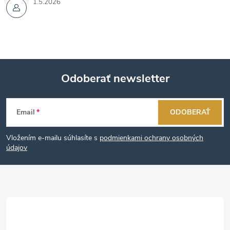
1.5.2026
Odoberať newsletter
Z
Email
ODOBERAŤ
á
Vložením e-mailu súhlasíte s
podmienkami ochrany osobných
p
údajov
ä
t