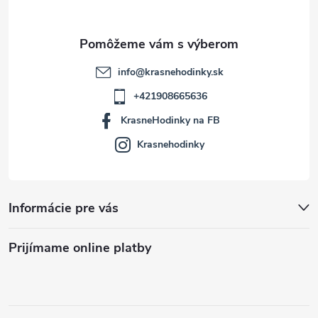
i
e
info
@
krasnehodinky.sk
+421908665636
KrasneHodinky na FB
Krasnehodinky
Informácie pre vás
Prijímame online platby