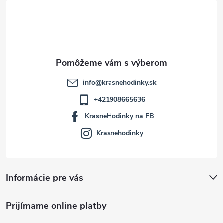
t
i
e
info
@
krasnehodinky.sk
+421908665636
KrasneHodinky na FB
Krasnehodinky
Informácie pre vás
Prijímame online platby