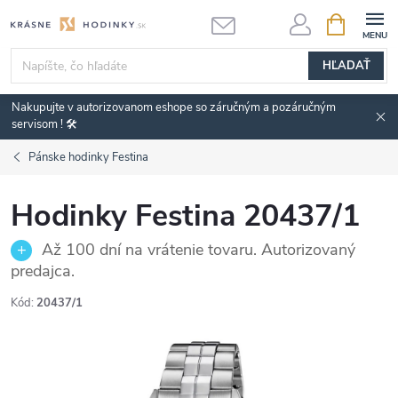
Prejsť
NÁKUPN
KOŠÍK
na
obsah
HĽADAŤ
Nakupujte v autorizovanom eshope so záručným a pozáručným
servisom ! 🛠️
Pánske hodinky Festina
Hodinky Festina 20437/1
Až 100 dní na vrátenie tovaru. Autorizovaný
predajca.
Kód:
20437/1