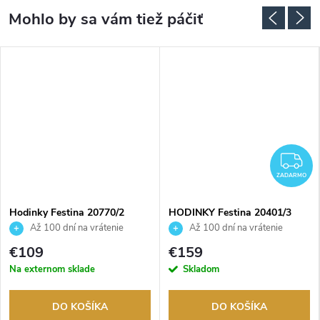
ADARMO
Z
ZADARMO
Hodinky Festina 20770/2
HODINKY Festina 20401/3
Až 100 dní na vrátenie
Až 100 dní na vrátenie
tovaru. Autorizovaný predajca.
tovaru. Autorizovaný predajca.
€109
€159
Na externom sklade
Skladom
DO KOŠÍKA
DO KOŠÍKA