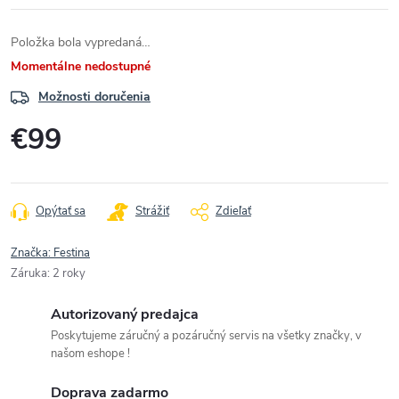
Položka bola vypredaná…
Momentálne nedostupné
Možnosti doručenia
€99
Jednotková
cena:
Opýtať sa
Strážiť
Zdieľať
Značka:
Festina
Záruka
:
2 roky
Autorizovaný predajca
Poskytujeme záručný a pozáručný servis na všetky značky, v
našom eshope !
Doprava zadarmo