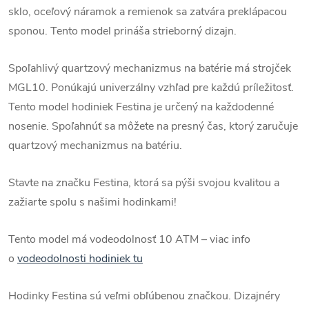
sklo, oceľový náramok a remienok sa zatvára preklápacou
sponou. Tento model prináša strieborný dizajn.
Spoľahlivý quartzový mechanizmus na batérie má strojček
MGL10.
Ponúkajú univerzálny vzhľad pre každú príležitosť.
Tento model hodiniek Festina je určený na každodenné
nosenie. Spoľahnúť sa môžete na presný čas, ktorý zaručuje
quartzový mechanizmus na batériu.
Stavte na značku Festina, ktorá sa pýši svojou kvalitou a
zažiarte spolu s našimi hodinkami!
Tento model má vodeodolnosť 10 ATM – viac info
o
vodeodolnosti hodiniek tu
Hodinky Festina sú veľmi obľúbenou značkou. Dizajnéry