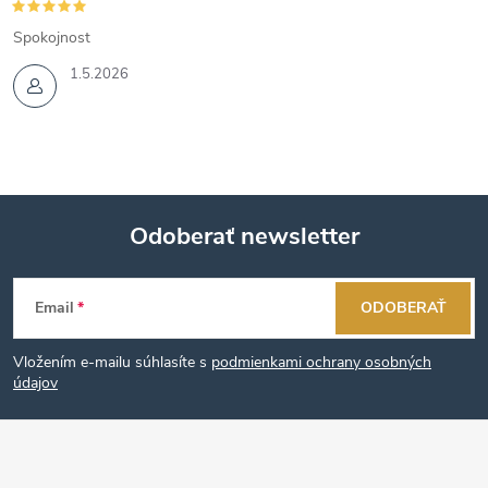
Spokojnost
1.5.2026
Odoberať newsletter
Z
Email
ODOBERAŤ
á
Vložením e-mailu súhlasíte s
podmienkami ochrany osobných
p
údajov
ä