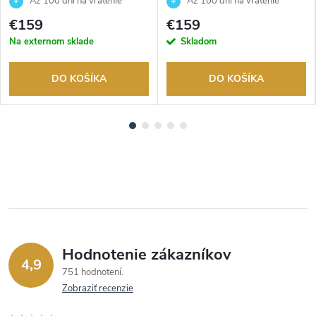
Až 100 dní na vrátenie
Až 100 dní na vrátenie
tovaru. Autorizovaný predajca.
tovaru. Autorizovaný predajca.
€159
€159
Na externom sklade
Skladom
DO KOŠÍKA
DO KOŠÍKA
Hodnotenie zákazníkov
4,9
751 hodnotení
Zobraziť recenzie