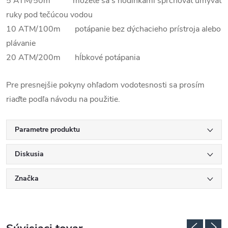
5 ATM/50m môžete sa s hodinkami sprchovať umývať
ruky pod tečúcou vodou
10 ATM/100m potápanie bez dýchacieho prístroja alebo
plávanie
20 ATM/200m hĺbkové potápania
Pre presnejšie pokyny ohľadom vodotesnosti sa prosím
riaďte podľa návodu na použitie.
Parametre produktu
Diskusia
Značka