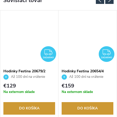
Súvisiaci tovar
ZADARMO
Z
ZADARMO
ZADARMO
Hodinky Festina 20679/2
Hodinky Festina 20654/4
Až 100 dní na vrátenie
Až 100 dní na vrátenie
tovaru. Autorizovaný predajca.
tovaru. Autorizovaný predajca.
€129
€159
Na externom sklade
Na externom sklade
DO KOŠÍKA
DO KOŠÍKA