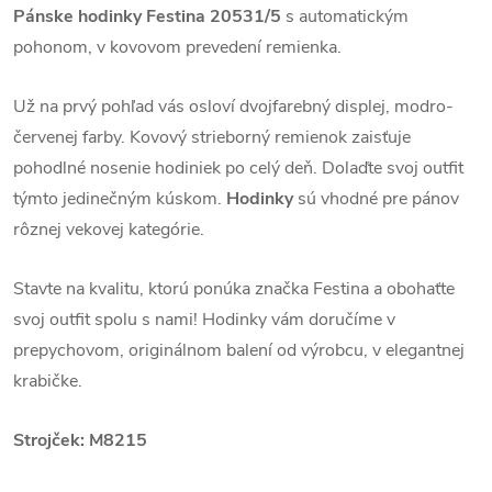
Pánske hodinky Festina 20531/5
s automatickým
pohonom, v kovovom prevedení remienka.
Už na prvý pohľad vás osloví dvojfarebný displej, modro-
červenej farby. Kovový strieborný remienok zaisťuje
pohodlné nosenie hodiniek po celý deň. Dolaďte svoj outfit
týmto jedinečným kúskom.
Hodinky
sú vhodné pre pánov
rôznej vekovej kategórie.
Stavte na kvalitu, ktorú ponúka značka Festina a obohaťte
svoj outfit spolu s nami! Hodinky vám doručíme v
prepychovom, originálnom balení od výrobcu, v elegantnej
krabičke.
Strojček: M8215