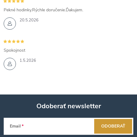
Pekné hodinky.Rýchle doručenie.Ďakujem.
20.5.2026
Spokojnost
1.5.2026
Odoberať newsletter
Z
Email
ODOBERAŤ
á