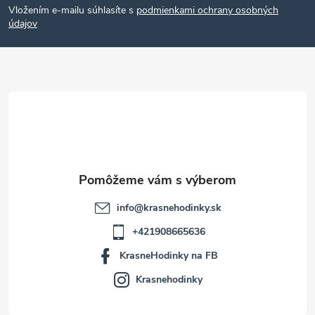
Vložením e-mailu súhlasíte s
podmienkami ochrany osobných
p
údajov
ä
t
i
e
info
@
krasnehodinky.sk
+421908665636
KrasneHodinky na FB
Krasnehodinky