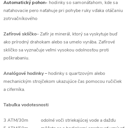
Automatický pohon-
hodinky so samonáťahom, kde sa
naťahovacie pero naťahuje pri pohybe ruky vďaka otáčaniu
zotrvačníkového
Zafírové sklíčko
–
Zafír je minerál, ktorý sa vyskytuje buď
ako prírodný drahokam alebo sa umelo vyrába. Zafírové
sklíčko sa vyznačuje veľmi vysokou odolnosťou proti
poškrabaniu.
Analógové hodinky –
hodinky s quartzovým alebo
mechanickým strojčekom ukazujúce čas pomocou ručičiek
a ciferníka.
Tabuľka vodotesnosti
3 ATM/30m odolné voči striekajúcej vode a dažďu