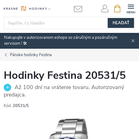
Prejsť
NÁKUPN
KOŠÍK
na
obsah
HĽADAŤ
Nakupujte v autorizovanom eshope so záručným a pozáručným
servisom ! 🛠️
Pánske hodinky Festina
Hodinky Festina 20531/5
Až 100 dní na vrátenie tovaru. Autorizovaný
predajca.
Kód:
20531/5