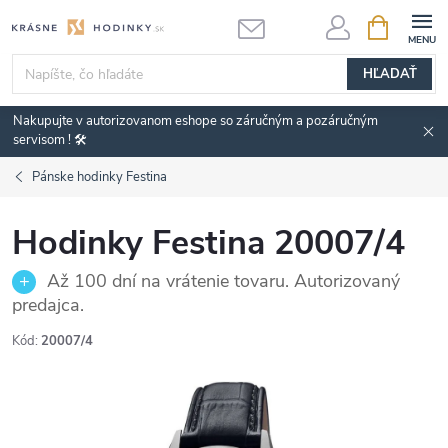
Prejsť
NÁKUPN
KOŠÍK
na
obsah
HĽADAŤ
Nakupujte v autorizovanom eshope so záručným a pozáručným
servisom ! 🛠️
Pánske hodinky Festina
Hodinky Festina 20007/4
Až 100 dní na vrátenie tovaru. Autorizovaný
predajca.
Kód:
20007/4