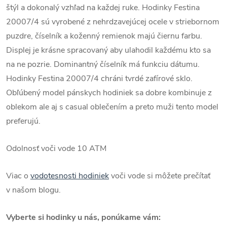
štýl a dokonalý vzhľad na každej ruke. Hodinky Festina
20007/4 sú vyrobené z nehrdzavejúcej ocele v striebornom
puzdre, číselník a koženný remienok majú čiernu farbu.
Displej je krásne spracovaný aby ulahodil každému kto sa
na ne pozrie. Dominantný číselník má funkciu dátumu.
Hodinky Festina 20007/4 chráni tvrdé zafírové sklo.
Obľúbený model pánskych hodiniek sa dobre kombinuje z
oblekom ale aj s casual oblečením a preto muži tento model
preferujú.
Odolnosť voči vode 10 ATM
Viac o
vodotesnosti hodiniek
voči vode si môžete prečítať
v našom blogu.
Vyberte si hodinky u nás, ponúkame vám: