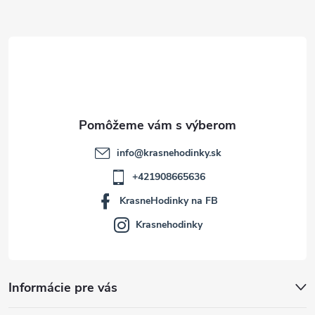
ä
t
i
e
info
@
krasnehodinky.sk
+421908665636
KrasneHodinky na FB
Krasnehodinky
Informácie pre vás