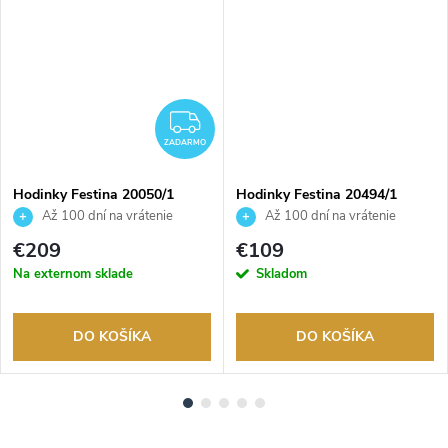
ADARMO
ZADARMO
ZADARMO
Hodinky Festina 20050/1
Hodinky Festina 20494/1
Až 100 dní na vrátenie
Až 100 dní na vrátenie
tovaru. Autorizovaný predajca.
tovaru. Autorizovaný predajca.
€209
€109
Na externom sklade
Skladom
DO KOŠÍKA
DO KOŠÍKA