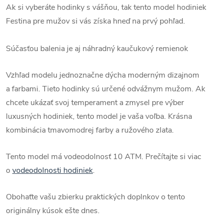
Ak si vyberáte hodinky s vášňou, tak tento model hodiniek
Festina pre mužov si vás získa hneď na prvý pohľad.
Súčasťou balenia je aj náhradný kaučukový remienok
Vzhľad modelu jednoznačne dýcha moderným dizajnom
a farbami. Tieto hodinky sú určené odvážnym mužom. Ak
chcete ukázať svoj temperament a zmysel pre výber
luxusných hodiniek, tento model je vaša voľba. Krásna
kombinácia tmavomodrej farby a ružového zlata.
Tento model má vodeodolnosť 10 ATM.
Prečítajte si viac
o
vodeodolnosti hodiniek
.
Obohaťte vašu zbierku praktických doplnkov o tento
originálny kúsok ešte dnes.