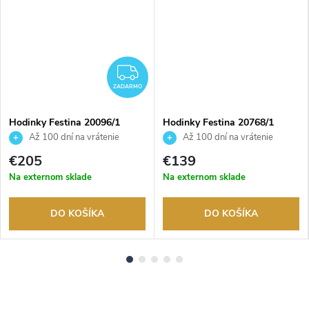
ADARMO
ZADARMO
ZADARMO
Hodinky Festina 20096/1
Hodinky Festina 20768/1
Až 100 dní na vrátenie
Až 100 dní na vrátenie
tovaru. Autorizovaný predajca.
tovaru. Autorizovaný predajca.
€205
€139
Na externom sklade
Na externom sklade
DO KOŠÍKA
DO KOŠÍKA