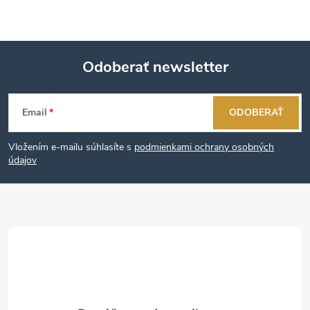
Odoberať newsletter
Z
Email
ODOBERAŤ
á
Vložením e-mailu súhlasíte s
podmienkami ochrany osobných
p
údajov
ä
t
i
e