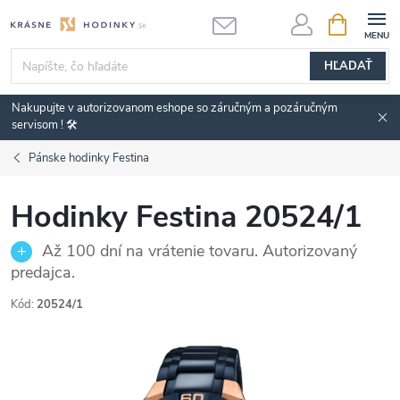
Prejsť
NÁKUPN
KOŠÍK
na
obsah
HĽADAŤ
Nakupujte v autorizovanom eshope so záručným a pozáručným
servisom ! 🛠️
Pánske hodinky Festina
Hodinky Festina 20524/1
Až 100 dní na vrátenie tovaru. Autorizovaný
predajca.
Kód:
20524/1