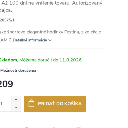
Až 100 dní na vrátenie tovaru. Autorizovaný
dajca.
20575/1
RMO
ke športovo elegantné hodinky Festina, z kolekcie
RAMIC
Detailné informácie
Skladom
11.8.2026
Možnosti doručenia
209
otková
:
PRIDAŤ DO KOŠÍKA