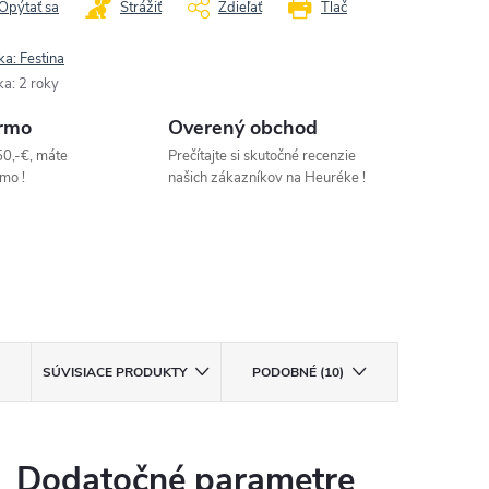
Opýtať sa
Strážiť
Zdieľať
Tlač
ka:
Festina
ka
:
2 roky
rmo
Overený obchod
50,-€, máte
Prečítajte si skutočné recenzie
mo !
našich zákazníkov na Heuréke !
SÚVISIACE PRODUKTY
PODOBNÉ (10)
Dodatočné parametre