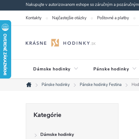
Prejsť
Nakupujte v autorizovanom eshope so záručným a pozáručným s
na
Kontakty
Najčastejšie otázky
Poštovné a platby
obsah
Dámske hodinky
Pánske hodinky
Pánske hodinky
Pánske hodinky Festina
Hod
Domov
B
Preskočiť
Kategórie
kategórie
o
Dámske hodinky