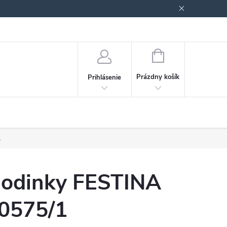
Podmienky ochrany osobných údajov
Blog
NÁKUPNÝ
KOŠÍK
Prázdny košík
Prihlásenie
.
odinky FESTINA
0575/1