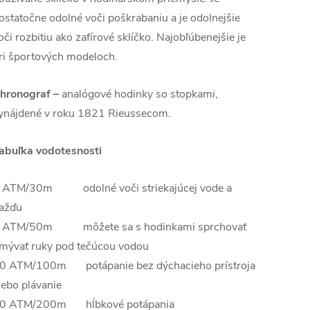
ostatočne odolné voči poškrabaniu a je odolnejšie
oči rozbitiu ako zafírové sklíčko. Najobľúbenejšie je
ri športových modeloch.
hronograf –
analógové hodinky so stopkami,
ynájdené v roku 1821 Rieussecom.
abuľka vodotesnosti
 ATM/30m odolné voči striekajúcej vode a
ažďu
 ATM/50m môžete sa s hodinkami sprchovať
mývať ruky pod tečúcou vodou
0 ATM/100m potápanie bez dýchacieho prístroja
lebo plávanie
0 ATM/200m hĺbkové potápania