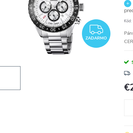
pre
Kód:
ZADA
Páns
ZADARMO
CE
€
Jedn
cena