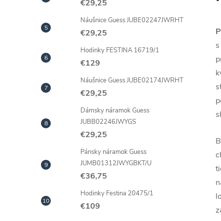
€29,25
Náušnice Guess JUBE02247JWRHT
P
€29,25
s
Hodinky FESTINA 16719/1
p
€129
k
Náušnice Guess JUBE02174JWRHT
s
€29,25
p
Dámsky náramok Guess
s
JUBB02246JWYGS
€29,25
B
Pánsky náramok Guess
c
JUMB01312JWYGBKT/U
t
€36,75
n
Hodinky Festina 20475/1
l
€109
z