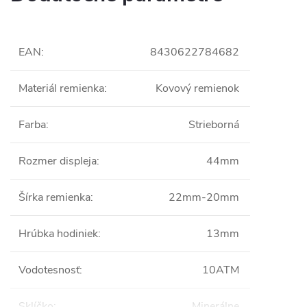
EAN
:
8430622784682
Materiál remienka
:
Kovový remienok
Farba
:
Strieborná
Rozmer displeja
:
44mm
Šírka remienka
:
22mm-20mm
Hrúbka hodiniek
:
13mm
Vodotesnosť
:
10ATM
Sklíčko
:
Minerálne