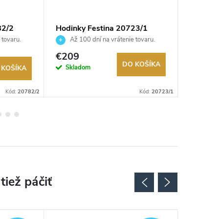
82/2
Hodinky Festina 20723/1
Hodinky
 tovaru.
Až 100 dní na vrátenie tovaru.
Až 10
Autorizovaný predajca.
Autorizov
€209
€315
DO KOŠÍKA
Skladom
Na exter
 KOŠÍKA
sklade
Kód:
20782/2
Kód:
20723/1