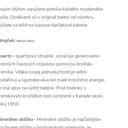
vojim štýlom zaručene potešia každého moderného
uža. Dodávané sú v originál balení od výrobcu,
ôžete sa tešiť na luxusné darčekové balenie.
trojček:
M0S20-45H1
uartz
–
quartzový strojček označuje generovanie
resných časových impulzov pomocou kryštálu
remíka. Vďaka svojej jednoduchosti je veľmi
poľahlivý a spotrebováva len malé množstvo energie,
o má vplyv na výdrž batérie. Prvé hodinky s
remíkovým kryštáľom boli vyrobené v Kanade okolo
oku 1950.
inerálne sklíčko
– Minerálne sklíčko je najčastejšie
oužívané sklíčko v hodinárskom priemysle. Je