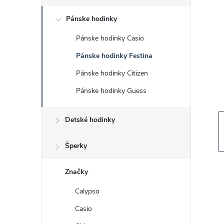
č
Pánske hodinky
n
Pánske hodinky Casio
ý
Pánske hodinky Festina
p
Pánske hodinky Citizen
Pánske hodinky Guess
a
Detské hodinky
n
e
Šperky
l
Značky
Calypso
Casio