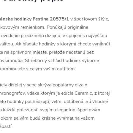
ánske hodinky Festina 20575/1
v športovom štýle,
 kovovým remienkom. P
onúkajú originálne
revedenie precízneho dizajnu, v spojení s najvyššou
valitou. Ak hľadáte hodinky s ktorými chcete vyniknúť
te na správnom mieste, pretože neostanú bez
ovšimnutia. Strieborný vzhľad hodiniek výborne
kombinujete s celým vaším outfitom.
iely displej v sebe skrýva populárny dizajn
hronografov, vďaka ktorým je edícia Ceramic, z ktorej
ieto hodinky pochádzajú, veľmi obľúbená.
Sú vhodné
a každú príležitosť, svojím elegantno-športovým
ookom sa vám budú krásne vynímať na vašom
ápästí.