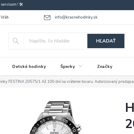
ervisom ! 🛠️
info@krasnehodinky.sk
Vrátenie-výmena tovaru
Reklamácia tovaru
Obchodné podmienky
HĽADAŤ
Detské hodinky
Šperky
Značky
inky FESTINA 20575/1
Až 100 dní na vrátenie tovaru. Autorizovaný predajca
H
2