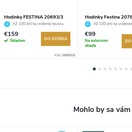
Hodinky FESTINA 20693/3
Hodinky Festina 207
Až 100 dní na vrátenie tovaru.
Až 100 dní na vrátenie
Autorizovaný predajca.
Autorizovaný predajca.
€159
€99
DO KOŠÍKA
Skladom
Na externom
DO
sklade
Kód:
20693/3