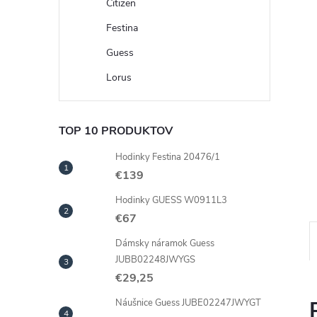
Citizen
Festina
Guess
Lorus
TOP 10 PRODUKTOV
Hodinky Festina 20476/1
€139
Hodinky GUESS W0911L3
€67
Dámsky náramok Guess
JUBB02248JWYGS
€29,25
Náušnice Guess JUBE02247JWYGT