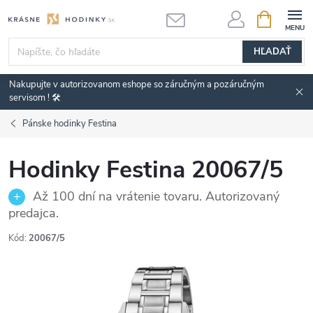
Prejsť
NÁKUPN
KOŠÍK
na
obsah
HĽADAŤ
Nakupujte v autorizovanom eshope so záručným a pozáručným
servisom ! 🛠️
Pánske hodinky Festina
Hodinky Festina 20067/5
Až 100 dní na vrátenie tovaru. Autorizovaný
predajca.
Kód:
20067/5