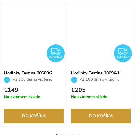
ZADARMO
Z
ZADARMO
ZADARMO
Hodinky Festina 20680/2
Hodinky Festina 20096/1
Až 100 dní na vrátenie
Až 100 dní na vrátenie
tovaru. Autorizovaný predajca.
tovaru. Autorizovaný predajca.
€149
€205
Na externom sklade
Na externom sklade
DO KOŠÍKA
DO KOŠÍKA