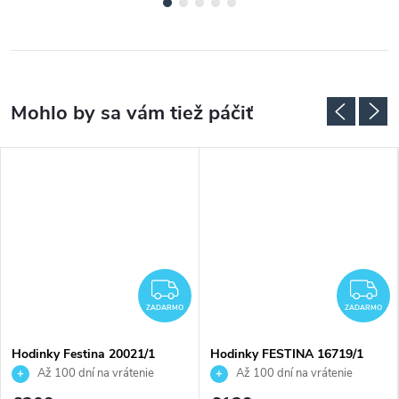
ADARMO
ZADARMO
Z
ZADARMO
ZADARMO
Hodinky Festina 20021/1
Hodinky FESTINA 16719/1
Až 100 dní na vrátenie
Až 100 dní na vrátenie
tovaru. Autorizovaný predajca.
tovaru. Autorizovaný predajca.