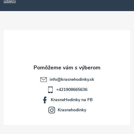
p
údajov
ä
t
i
e
info
@
krasnehodinky.sk
+421908665636
KrasneHodinky na FB
Krasnehodinky