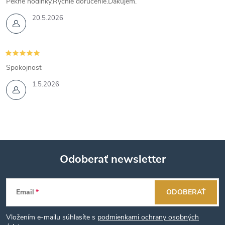
Pekné hodinky.Rýchle doručenie.Ďakujem.
20.5.2026
Spokojnost
1.5.2026
Odoberať newsletter
Z
Email
ODOBERAŤ
á
Vložením e-mailu súhlasíte s
podmienkami ochrany osobných