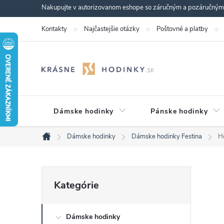
Prejsť
Nakupujte v autorizovanom eshope so záručným a pozáručným s
na
Kontakty
Najčastejšie otázky
Poštovné a platby
obsah
Dámske hodinky
Pánske hodinky
Dámske hodinky
Dámske hodinky Festina
H
Domov
B
Preskočiť
Kategórie
kategórie
o
Dámske hodinky