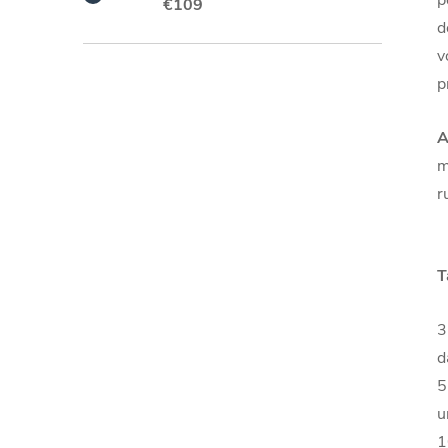
€109
d
v
p
A
m
r
T
3
d
5
u
1