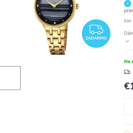
pre
Kód:
ZADA
Dám
ZADARMO
Na 
€
Jedn
cena