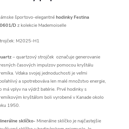
ámske športovo-elegantné
hodinky Festina
0601/D
z kolekcie Mademoiselle
trojček: M2025-H1
uartz
– quartzový strojček označuje generovanie
resných časových impulzov pomocou kryštálu
remíka. Vďaka svojej jednoduchosti je veľmi
poľahlivý a spotrebováva len malé množstvo energie,
o má vplyv na výdrž batérie. Prvé hodinky s
remíkovým kryštáľom boli vyrobené v Kanade okolo
oku 1950.
inerálne sklíčko-
Minerálne sklíčko je najčastejšie
oužívané sklíčko v hodinárskom priemysle. Je