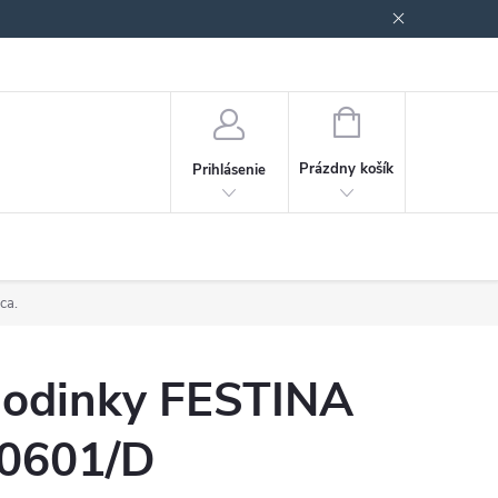
Podmienky ochrany osobných údajov
Blog
NÁKUPNÝ
KOŠÍK
Prázdny košík
Prihlásenie
ca.
odinky FESTINA
0601/D