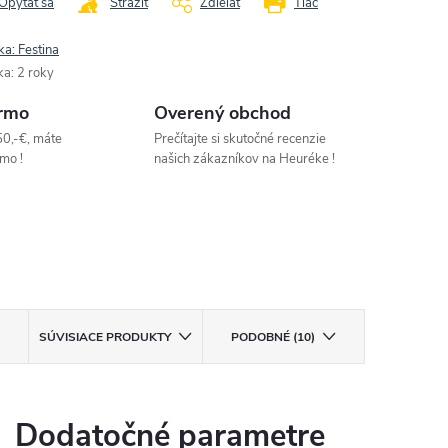
Opýtať sa
Strážiť
Zdieľať
Tlač
ka:
Festina
ka
:
2 roky
rmo
Overený obchod
50,-€, máte
Prečítajte si skutočné recenzie
mo !
našich zákazníkov na Heuréke !
SÚVISIACE PRODUKTY
PODOBNÉ (10)
Dodatočné parametre