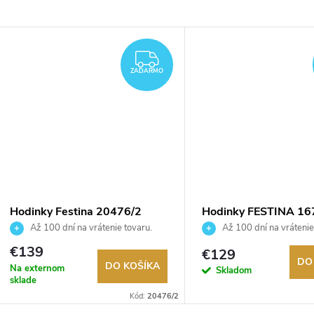
DARMO
ZADARMO
ZADARMO
Hodinky Festina 20476/2
Hodinky FESTINA 16
Až 100 dní na vrátenie tovaru.
Až 100 dní na vrátenie
Autorizovaný predajca.
Autorizovaný predajca.
€139
€129
DO
DO KOŠÍKA
Na externom
Skladom
sklade
Kód:
20476/2