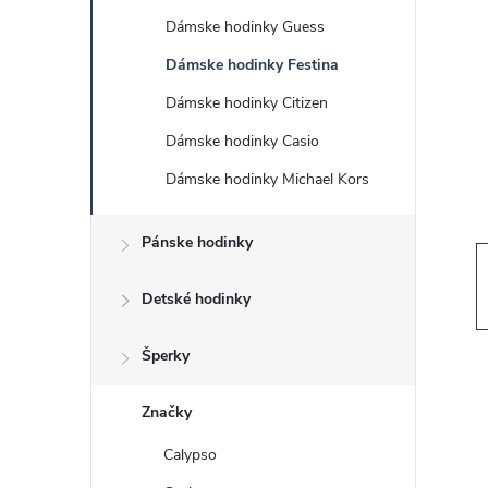
č
Dámske hodinky Guess
n
Dámske hodinky Festina
ý
Dámske hodinky Citizen
Dámske hodinky Casio
p
Dámske hodinky Michael Kors
a
Pánske hodinky
n
Detské hodinky
e
Šperky
l
Značky
Calypso