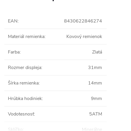
EAN
:
8430622846274
Materiál remienka
:
Kovový remienok
Farba
:
Zlatá
Rozmer displeja
:
31mm
Šírka remienka
:
14mm
Hrúbka hodiniek
:
9mm
Vodotesnosť
:
5ATM
Sklíčko
:
Minerálne