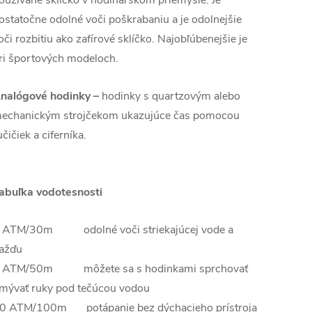
ostatočne odolné voči poškrabaniu a je odolnejšie
oči rozbitiu ako zafírové sklíčko. Najobľúbenejšie je
ri športových modeloch.
nalógové hodinky –
hodinky s quartzovým alebo
echanickým strojčekom ukazujúce čas pomocou
učičiek a ciferníka.
abuľka vodotesnosti
 ATM/30m odolné voči striekajúcej vode a
ažďu
 ATM/50m môžete sa s hodinkami sprchovať
mývať ruky pod tečúcou vodou
0 ATM/100m potápanie bez dýchacieho prístroja