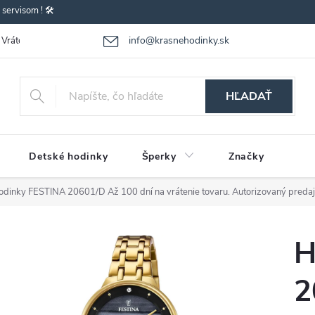
ervisom ! 🛠️
info@krasnehodinky.sk
Vrátenie-výmena tovaru
Reklamácia tovaru
Obchodné podmienky
HĽADAŤ
Detské hodinky
Šperky
Značky
odinky FESTINA 20601/D
Až 100 dní na vrátenie tovaru. Autorizovaný predaj
H
2