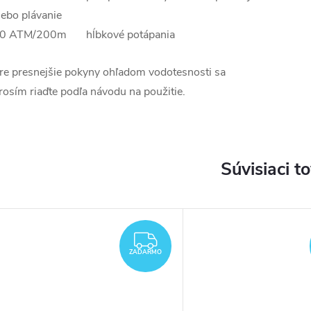
lebo plávanie
0 ATM/200m hĺbkové potápania
re presnejšie pokyny ohľadom vodotesnosti sa
rosím riaďte podľa návodu na použitie.
Súvisiaci t
DARMO
ZADARMO
ZADARMO