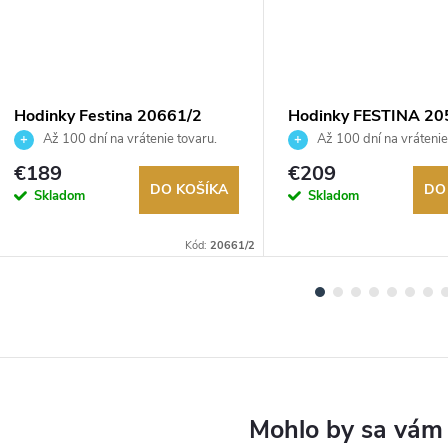
Hodinky Festina 20661/2
Hodinky FESTINA 20
Až 100 dní na vrátenie tovaru.
Až 100 dní na vrátenie
Autorizovaný predajca.
Autorizovaný predajca.
€189
€209
DO KOŠÍKA
DO
Skladom
Skladom
Kód:
20661/2