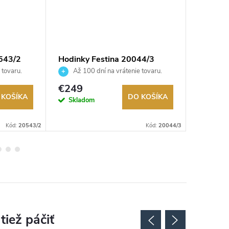
543/2
Hodinky Festina 20044/3
Hodink
 tovaru.
Až 100 dní na vrátenie tovaru.
Až 10
Autorizovaný predajca.
Autorizov
€249
€159
 KOŠÍKA
DO KOŠÍKA
Skladom
Sklad
Kód:
20543/2
Kód:
20044/3