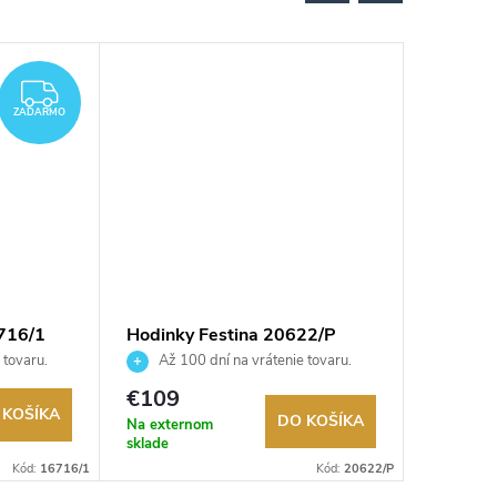
ZADARMO
ZADARMO
716/1
Hodinky Festina 20622/P
Hodinky
 tovaru.
Až 100 dní na vrátenie tovaru.
Až 10
Autorizovaný predajca.
Autorizov
€109
€159
 KOŠÍKA
DO KOŠÍKA
Na externom
Sklad
sklade
Kód:
16716/1
Kód:
20622/P