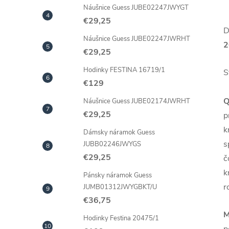
Náušnice Guess JUBE02247JWYGT
€29,25
D
Náušnice Guess JUBE02247JWRHT
2
€29,25
Hodinky FESTINA 16719/1
S
€129
Q
Náušnice Guess JUBE02174JWRHT
€29,25
p
k
Dámsky náramok Guess
s
JUBB02246JWYGS
€29,25
č
k
Pánsky náramok Guess
r
JUMB01312JWYGBKT/U
€36,75
M
Hodinky Festina 20475/1
p