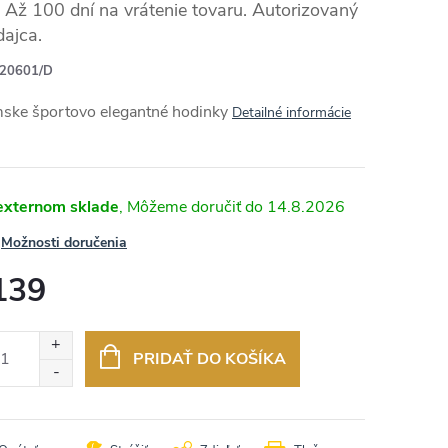
Až 100 dní na vrátenie tovaru. Autorizovaný
dajca.
20601/D
RMO
ske športovo elegantné hodinky
Detailné informácie
externom sklade
14.8.2026
Možnosti doručenia
139
otková
:
PRIDAŤ DO KOŠÍKA