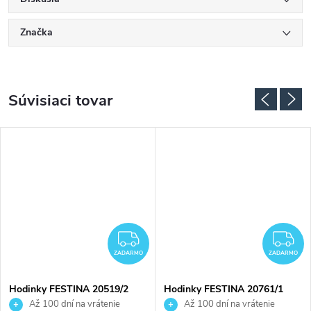
Značka
Súvisiaci tovar
ADARMO
ZADARMO
Z
ZADARMO
ZADARMO
Hodinky FESTINA 20519/2
Hodinky FESTINA 20761/1
Až 100 dní na vrátenie
Až 100 dní na vrátenie