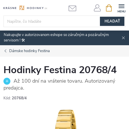
Prejsť
NÁKUPN
KOŠÍK
na
obsah
HĽADAŤ
Nakupujte v autorizovanom eshope so záručným a pozáručným
servisom ! 🛠️
Dámske hodinky Festina
Hodinky Festina 20768/4
Až 100 dní na vrátenie tovaru. Autorizovaný
predajca.
Kód:
20768/4