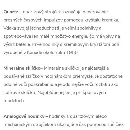
Quartz
–
quartzový strojček označuje generovanie
presných časových impulzov pomocou kryštálu kremíka.
Vďaka svojej jednoduchosti je veľmi spoľahlivý a
spotrebováva len malé množstvo energie, čo má vplyv na
výdrž batérie. Prvé hodinky s kremíkovým kryštáľom boli
vyrobené v Kanade okolo roku 1950.
Minerálne sklíčko
– Minerálne sklíčko je najčastejšie
používané sklíčko v hodinárskom priemysle. Je dostatočne
odolné voči poškrabaniu a je odolnejšie voči rozbitiu ako
zafírové sklíčko. Najobľúbenejšie je pri športových
modeloch.
Analógové hodinky –
hodinky s quartzovým alebo
mechanickým strojčekom ukazujúce čas pomocou ručičiek