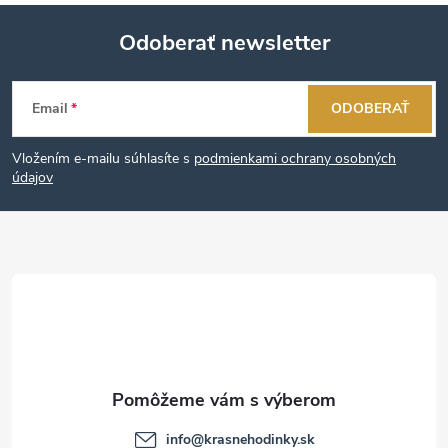
Odoberať newsletter
Z
Email
ODOBERAŤ
á
Vložením e-mailu súhlasíte s
podmienkami ochrany osobných
p
údajov
ä
t
i
e
info
@
krasnehodinky.sk