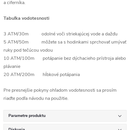
a ciferníka.
Tabuľka vodotesnosti
3 ATM/30m odolné voči striekajúcej vode a dažďu
5 ATM/50m môžete sa s hodinkami sprchovať umývať
ruky pod tečúcou vodou
10 ATM/100m potápanie bez dýchacieho prístroja alebo
plávanie
20 ATM/200m hĺbkové potápania
Pre presnejšie pokyny ohľadom vodotesnosti sa prosím
riaďte podľa návodu na použitie.
Parametre produktu
Diskusia