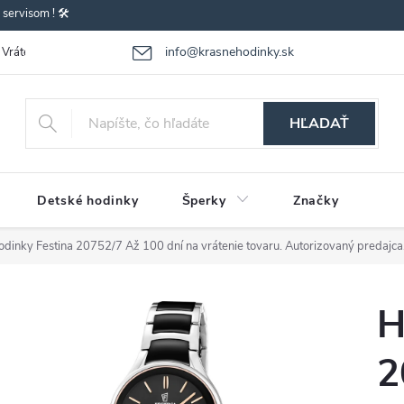
ervisom ! 🛠️
info@krasnehodinky.sk
Vrátenie-výmena tovaru
Reklamácia tovaru
Obchodné podmienky
HĽADAŤ
Detské hodinky
Šperky
Značky
odinky Festina 20752/7
Až 100 dní na vrátenie tovaru. Autorizovaný predajca
H
2