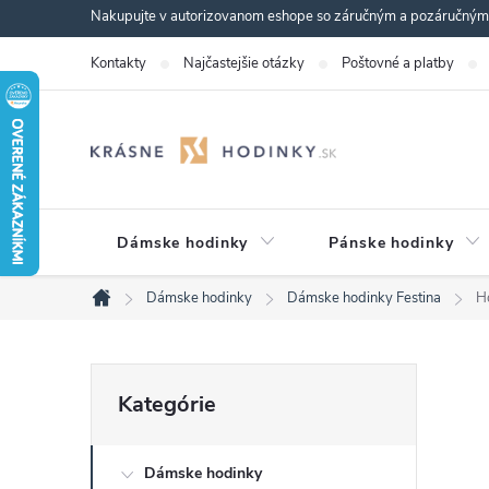
Prejsť
Nakupujte v autorizovanom eshope so záručným a pozáručným s
na
Kontakty
Najčastejšie otázky
Poštovné a platby
obsah
Dámske hodinky
Pánske hodinky
Dámske hodinky
Dámske hodinky Festina
H
Domov
B
Preskočiť
Kategórie
kategórie
o
Dámske hodinky