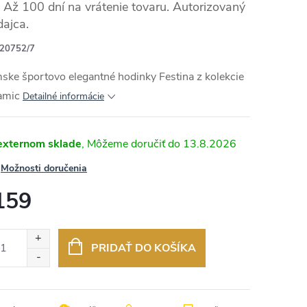
Až 100 dní na vrátenie tovaru. Autorizovaný
dajca.
20752/7
RMO
ke športovo elegantné hodinky Festina z kolekcie
amic
Detailné informácie
externom sklade
13.8.2026
Možnosti doručenia
159
otková
:
PRIDAŤ DO KOŠÍKA