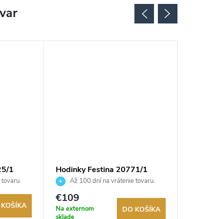
ovar
25/1
Hodinky Festina 20771/1
Hodinky
 tovaru.
Až 100 dní na vrátenie tovaru.
Až 10
Autorizovaný predajca.
Autorizov
€109
€99
 KOŠÍKA
Na externom
Na exter
DO KOŠÍKA
sklade
sklade