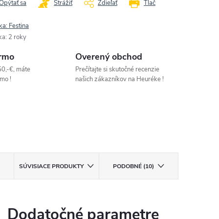
Opýtať sa
Strážiť
Zdieľať
Tlač
ka:
Festina
ka
:
2 roky
rmo
Overený obchod
50,-€, máte
Prečítajte si skutočné recenzie
mo !
našich zákazníkov na Heuréke !
SÚVISIACE PRODUKTY
PODOBNÉ (10)
Dodatočné parametre