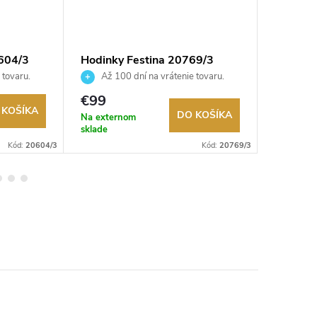
604/3
Hodinky Festina 20769/3
Hodink
 tovaru.
Až 100 dní na vrátenie tovaru.
Až 10
Autorizovaný predajca.
Autorizov
€99
€109
 KOŠÍKA
DO KOŠÍKA
Na externom
Na exter
sklade
sklade
Kód:
20604/3
Kód:
20769/3