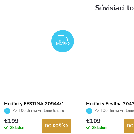
Súvisiaci t
DARMO
ZADARMO
ZADARMO
Hodinky FESTINA 20544/1
Hodinky Festina 204
Až 100 dní na vrátenie tovaru.
Až 100 dní na vrátenie
Autorizovaný predajca.
Autorizovaný predajca.
€199
€109
DO KOŠÍKA
DO
Skladom
Skladom