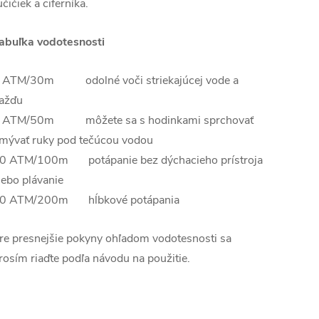
učičiek a ciferníka.
abuľka vodotesnosti
 ATM/30m odolné voči striekajúcej vode a
ažďu
 ATM/50m môžete sa s hodinkami sprchovať
mývať ruky pod tečúcou vodou
0 ATM/100m potápanie bez dýchacieho prístroja
lebo plávanie
0 ATM/200m hĺbkové potápania
re presnejšie pokyny ohľadom vodotesnosti sa
rosím riaďte podľa návodu na použitie.