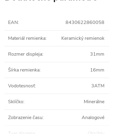
EAN
:
8430622860058
Materiál remienka
:
Keramický remienok
Rozmer displeja
:
31mm
Šírka remienka
:
16mm
Vodotesnosť
:
3ATM
Sklíčko
:
Minerálne
Zobrazenie času
:
Analogové
Tvar displeja
:
Okrúhly