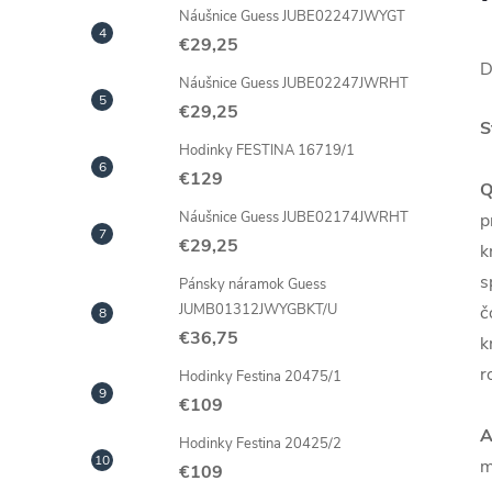
Náušnice Guess JUBE02247JWYGT
€29,25
D
Náušnice Guess JUBE02247JWRHT
€29,25
S
Hodinky FESTINA 16719/1
€129
Q
Náušnice Guess JUBE02174JWRHT
p
€29,25
k
s
Pánsky náramok Guess
JUMB01312JWYGBKT/U
č
€36,75
k
r
Hodinky Festina 20475/1
€109
A
Hodinky Festina 20425/2
m
€109