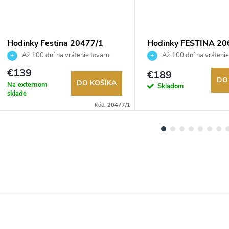
Hodinky Festina 20477/1
Hodinky FESTINA 20
Až 100 dní na vrátenie tovaru.
Až 100 dní na vrátenie
Autorizovaný predajca.
Autorizovaný predajca.
€139
€189
DO
DO KOŠÍKA
Na externom
Skladom
sklade
Kód:
20477/1