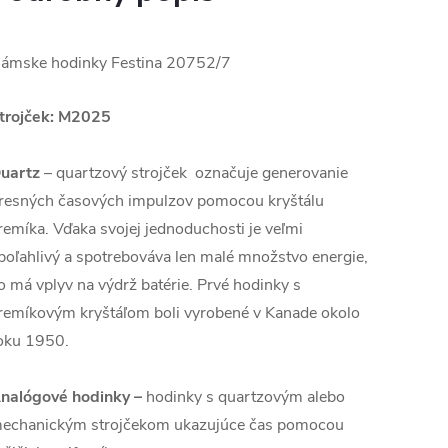
ámske hodinky Festina
20752/7
trojček: M2025
uartz
– quartzový strojček označuje generovanie
resných časových impulzov pomocou kryštálu
remíka. Vďaka svojej jednoduchosti je veľmi
poľahlivý a spotrebováva len malé množstvo energie,
o má vplyv na výdrž batérie. Prvé hodinky s
remíkovým kryštáľom boli vyrobené v Kanade okolo
oku 1950.
nalógové hodinky –
hodinky s quartzovým alebo
echanickým strojčekom ukazujúce čas pomocou