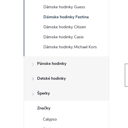
č
Dámske hodinky Guess
n
Dámske hodinky Festina
ý
Dámske hodinky Citizen
Dámske hodinky Casio
p
Dámske hodinky Michael Kors
a
Pánske hodinky
n
Detské hodinky
e
Šperky
l
Značky
Calypso