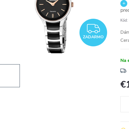
pre
Kód:
ZADA
Dáms
ZADARMO
Cer
Na 
€
Jedn
cena