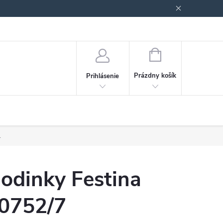
Podmienky ochrany osobných údajov
Blog
NÁKUPNÝ
KOŠÍK
Prázdny košík
Prihlásenie
.
odinky Festina
0752/7