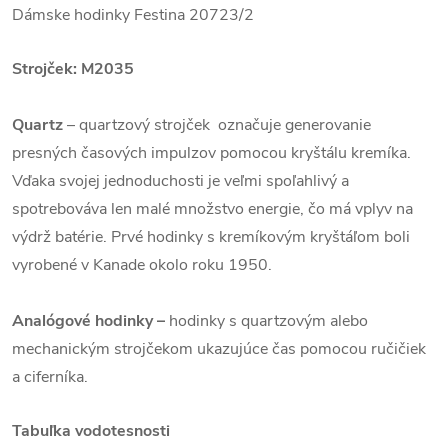
Dámske hodinky Festina 20723/2
Strojček: M2035
Quartz
– quartzový strojček označuje generovanie
presných časových impulzov pomocou kryštálu kremíka.
Vďaka svojej jednoduchosti je veľmi spoľahlivý a
spotrebováva len malé množstvo energie, čo má vplyv na
výdrž batérie. Prvé hodinky s kremíkovým kryštáľom boli
vyrobené v Kanade okolo roku 1950.
Analógové hodinky –
hodinky s quartzovým alebo
mechanickým strojčekom ukazujúce čas pomocou ručičiek
a ciferníka.
Tabuľka vodotesnosti