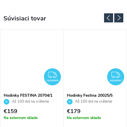
Súvisiaci tovar
ADARMO
ZADARMO
Z
ZADARMO
ZADARMO
Hodinky FESTINA 20704/1
Hodinky Festina 20025/5
Až 100 dní na vrátenie
Až 100 dní na vrátenie
tovaru. Autorizovaný predajca.
tovaru. Autorizovaný predajca.
€159
€179
Na externom sklade
Na externom sklade