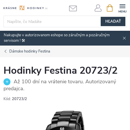
Prejsť
NÁKUPN
KOŠÍK
na
obsah
HĽADAŤ
Nakupujte v autorizovanom eshope so záručným a pozáručným
servisom ! 🛠️
Dámske hodinky Festina
Hodinky Festina 20723/2
Až 100 dní na vrátenie tovaru. Autorizovaný
predajca.
Kód:
20723/2