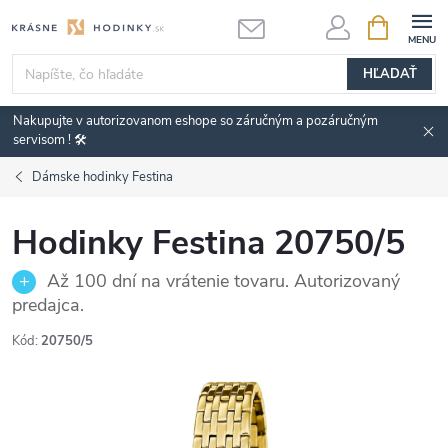
Prejsť
NÁKUPN
KOŠÍK
na
obsah
HĽADAŤ
Nakupujte v autorizovanom eshope so záručným a pozáručným
servisom ! 🛠️
Dámske hodinky Festina
Hodinky Festina 20750/5
Až 100 dní na vrátenie tovaru. Autorizovaný
predajca.
Kód:
20750/5