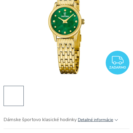
Z
ZADARMO
Dámske športovo klasické hodinky
Detailné informácie