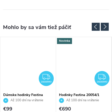
Novinka
ADARMO
ZADARMO
Z
ZADARMO
ZADARMO
Dámske hodinky Festina
Hodinky Festina 20054/1
20572/4
Až 100 dní na vrátenie
Až 100 dní na vrátenie
tovaru. Autorizovaný predajca.
tovaru. Autorizovaný predajca.
€99
€690