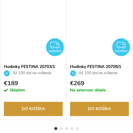
ADARMO
ZADARMO
Z
ZADARMO
ZADARMO
Hodinky FESTINA 20703/1
Hodinky FESTINA 20709/1
Až 100 dní na vrátenie
Až 100 dní na vrátenie
tovaru. Autorizovaný predajca.
tovaru. Autorizovaný predajca.
€189
€269
Skladom
Na externom sklade
DO KOŠÍKA
DO KOŠÍKA