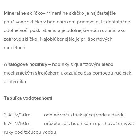
Minerálne sklíčko
– Minerálne sklíčko je najčastejšie
používané sklíčko v hodinárskom priemysle. Je dostatočne
odolné voči poškrabaniu a je odolnejšie voči rozbitiu ako
zafírové sklíčko. Najobľúbenejšie je pri športových
modeloch.
Analógové hodinky –
hodinky s quartzovým alebo
mechanickým strojčekom ukazujúce čas pomocou ručičiek
a ciferníka.
Tabuľka vodotesnosti
3 ATM/30m odolné voči striekajúcej vode a dažďu
5 ATM/50m môžete sa s hodinkami sprchovať umývať
ruky pod tečúcou vodou