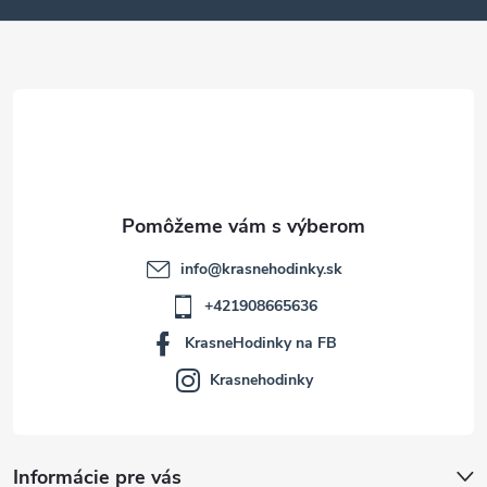
ä
t
i
e
info
@
krasnehodinky.sk
+421908665636
KrasneHodinky na FB
Krasnehodinky
Informácie pre vás