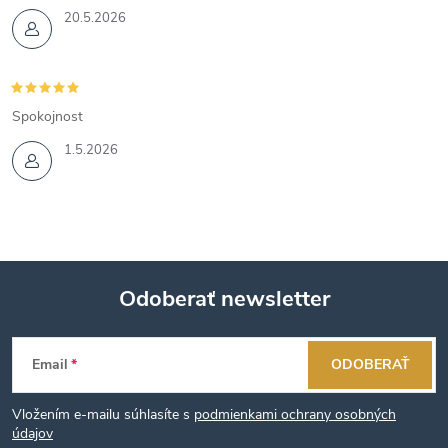
20.5.2026
Spokojnost
1.5.2026
Odoberať newsletter
Z
Email
ODOBERAŤ
á
Vložením e-mailu súhlasíte s
podmienkami ochrany osobných
p
údajov