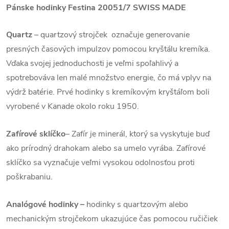
Pánske hodinky Festina 20051/7
SWISS MADE
Quartz
– quartzový strojček označuje generovanie
presných časových impulzov pomocou kryštálu kremíka.
Vďaka svojej jednoduchosti je veľmi spoľahlivý a
spotrebováva len malé množstvo energie, čo má vplyv na
výdrž batérie. Prvé hodinky s kremíkovým kryštáľom boli
vyrobené v Kanade okolo roku 1950.
Zafírové sklíčko
– Zafír je minerál, ktorý sa vyskytuje buď
ako prírodný drahokam alebo sa umelo vyrába. Zafírové
sklíčko sa vyznačuje veľmi vysokou odolnosťou proti
poškrabaniu.
Analógové hodinky –
hodinky s quartzovým alebo
mechanickým strojčekom ukazujúce čas pomocou ručičiek