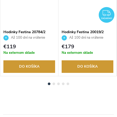
Z
ZADARMO
Hodinky Festina 20784/2
Hodinky Festina 20019/2
Až 100 dní na vrátenie
Až 100 dní na vrátenie
tovaru. Autorizovaný predajca.
tovaru. Autorizovaný predajca.
€119
€179
Na externom sklade
Na externom sklade
DO KOŠÍKA
DO KOŠÍKA