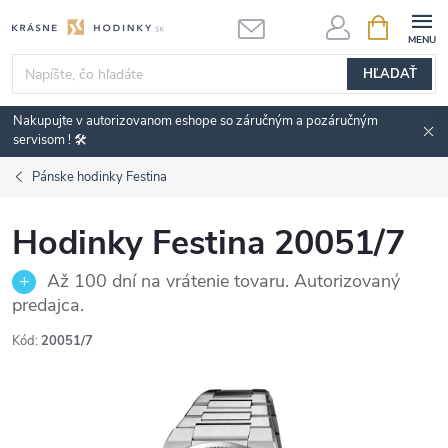
Prejsť
NÁKUPN
KOŠÍK
na
obsah
HĽADAŤ
Nakupujte v autorizovanom eshope so záručným a pozáručným
servisom ! 🛠️
Pánske hodinky Festina
Hodinky Festina 20051/7
Až 100 dní na vrátenie tovaru. Autorizovaný
predajca.
Kód:
20051/7