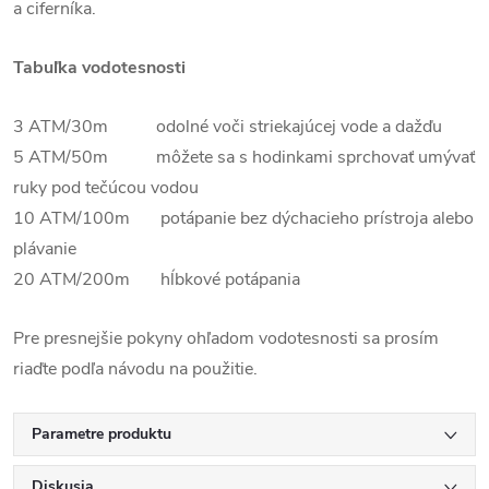
a ciferníka.
Tabuľka vodotesnosti
3 ATM/30m odolné voči striekajúcej vode a dažďu
5 ATM/50m môžete sa s hodinkami sprchovať umývať
ruky pod tečúcou vodou
10 ATM/100m potápanie bez dýchacieho prístroja alebo
plávanie
20 ATM/200m hĺbkové potápania
Pre presnejšie pokyny ohľadom vodotesnosti sa prosím
riaďte podľa návodu na použitie.
Parametre produktu
Diskusia