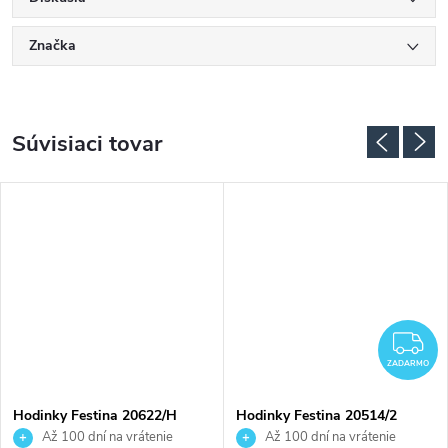
Značka
Súvisiaci tovar
Z
ZADARMO
Hodinky Festina 20622/H
Hodinky Festina 20514/2
Až 100 dní na vrátenie
Až 100 dní na vrátenie