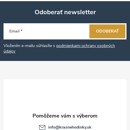
Odoberať newsletter
Z
Email
ODOBERAŤ
á
Vložením e-mailu súhlasíte s
podmienkami ochrany osobných
p
údajov
ä
t
i
e
info
@
krasnehodinky.sk