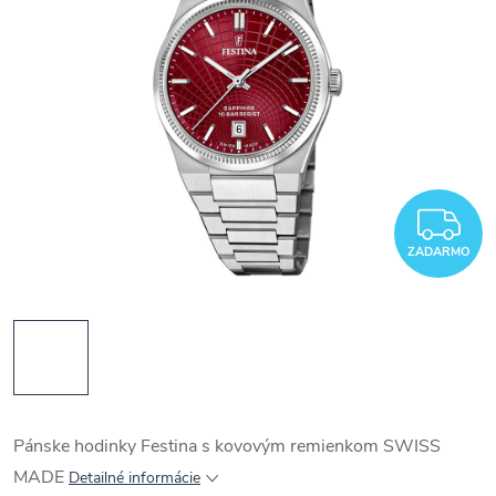
Z
ZADARMO
Pánske hodinky Festina s kovovým remienkom SWISS
MADE
Detailné informácie