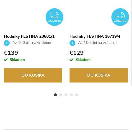
ZADARMO
Z
ZADARMO
ZADARMO
Hodinky FESTINA 20601/1
Hodinky FESTINA 16719/4
Až 100 dní na vrátenie
Až 100 dní na vrátenie
tovaru. Autorizovaný predajca.
tovaru. Autorizovaný predajca.
€139
€129
Skladom
Skladom
DO KOŠÍKA
DO KOŠÍKA