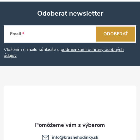
Odoberať newsletter
Z
Email
ODOBERAŤ
á
Vložením e-mailu súhlasíte s
podmienkami ochrany osobných
p
údajov
ä
t
i
e
info
@
krasnehodinky.sk