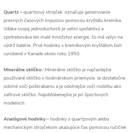
Quartz
–
quartzový strojček označuje generovanie
presných časových impulzov pomocou kryštálu kremíka.
Vďaka svojej jednoduchosti je veľmi spoľahlivý a
spotrebováva len malé množstvo energie, čo má vplyv na
výdrž batérie. Prvé hodinky s kremíkovým kryštáľom boli
vyrobené v Kanade okolo roku 1950.
Minerálne sklíčko
– Minerálne sklíčko je najčastejšie
používané sklíčko v hodinárskom priemysle. Je dostatočne
odolné voči poškrabaniu a je odolnejšie voči rozbitiu ako
zafírové sklíčko. Najobľúbenejšie je pri športových
modeloch.
Analógové hodinky –
hodinky s quartzovým alebo
mechanickým strojčekom ukazujúce čas pomocou ručičiek