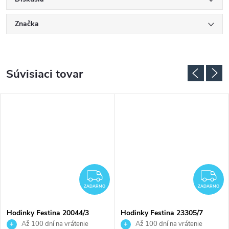
Značka
Súvisiaci tovar
ADARMO
ZADARMO
Z
ZADARMO
ZADARMO
Hodinky Festina 20044/3
Hodinky Festina 23305/7
Až 100 dní na vrátenie
Až 100 dní na vrátenie