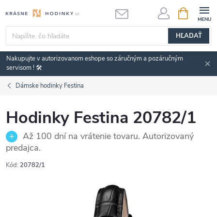
Prejsť
NÁKUPN
KOŠÍK
na
obsah
HĽADAŤ
Nakupujte v autorizovanom eshope so záručným a pozáručným
servisom ! 🛠️
Dámske hodinky Festina
Hodinky Festina 20782/1
Až 100 dní na vrátenie tovaru. Autorizovaný
predajca.
Kód:
20782/1