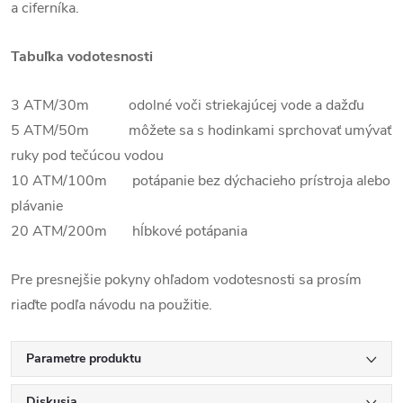
a ciferníka.
Tabuľka vodotesnosti
3 ATM/30m odolné voči striekajúcej vode a dažďu
5 ATM/50m môžete sa s hodinkami sprchovať umývať
ruky pod tečúcou vodou
10 ATM/100m potápanie bez dýchacieho prístroja alebo
plávanie
20 ATM/200m hĺbkové potápania
Pre presnejšie pokyny ohľadom vodotesnosti sa prosím
riaďte podľa návodu na použitie.
Parametre produktu
Diskusia