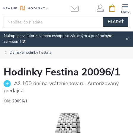
Prejsť
NÁKUPN
KOŠÍK
na
obsah
HĽADAŤ
Nakupujte v autorizovanom eshope so záručným a pozáručným
servisom ! 🛠️
Dámske hodinky Festina
Hodinky Festina 20096/1
Až 100 dní na vrátenie tovaru. Autorizovaný
predajca.
Kód:
20096/1