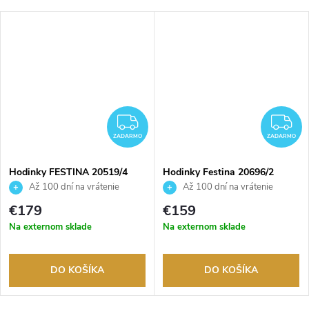
ADARMO
ZADARMO
Z
ZADARMO
ZADARMO
Hodinky FESTINA 20519/4
Hodinky Festina 20696/2
Až 100 dní na vrátenie
Až 100 dní na vrátenie
tovaru. Autorizovaný predajca.
tovaru. Autorizovaný predajca.
€179
€159
Na externom sklade
Na externom sklade
DO KOŠÍKA
DO KOŠÍKA