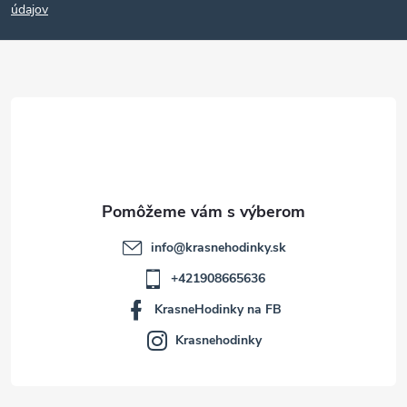
p
údajov
ä
t
i
e
info
@
krasnehodinky.sk
+421908665636
KrasneHodinky na FB
Krasnehodinky