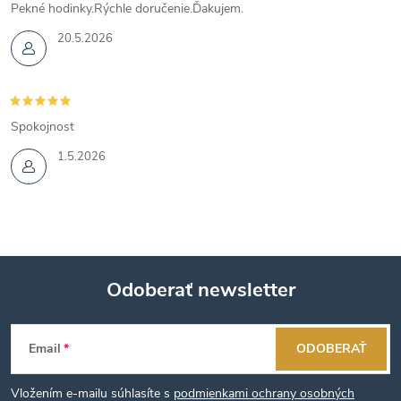
Pekné hodinky.Rýchle doručenie.Ďakujem.
20.5.2026
Spokojnost
1.5.2026
Odoberať newsletter
Z
Email
ODOBERAŤ
á
Vložením e-mailu súhlasíte s
podmienkami ochrany osobných