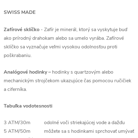
SWISS MADE
Zafírové sklíčko
-
Zafír je minerál, ktorý sa vyskytuje buď
ako prírodný drahokam alebo sa umelo vyrába. Zafírové
sklíčko sa vyznačuje veľmi vysokou odolnosťou proti
poškrabaniu.
Analógové hodinky –
hodinky s quartzovým alebo
mechanickým strojčekom ukazujúce čas pomocou ručičiek
a ciferníka.
Tabuľka vodotesnosti
3 ATM/30m odolné voči striekajúcej vode a dažďu
5 ATM/50m môžete sa s hodinkami sprchovať umývať