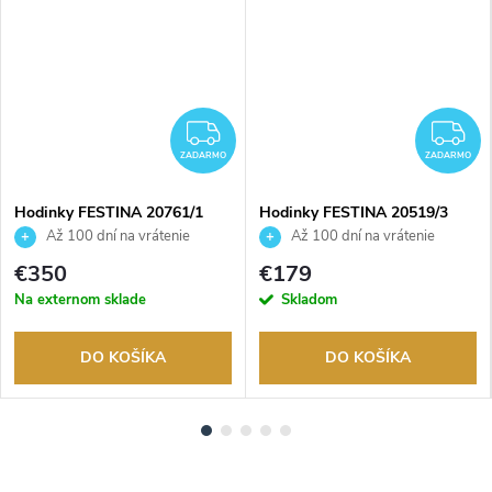
ADARMO
ZADARMO
Z
ZADARMO
ZADARMO
Hodinky FESTINA 20761/1
Hodinky FESTINA 20519/3
Až 100 dní na vrátenie
Až 100 dní na vrátenie
tovaru. Autorizovaný predajca.
tovaru. Autorizovaný predajca.
€350
€179
Na externom sklade
Skladom
DO KOŠÍKA
DO KOŠÍKA