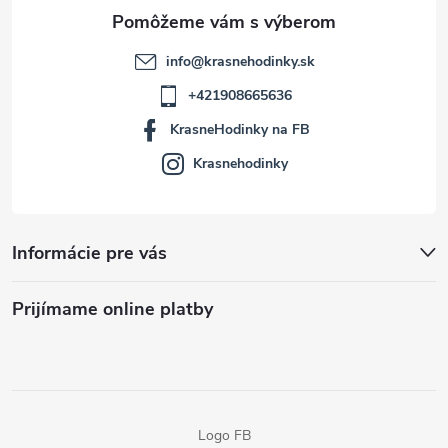
e
info
@
krasnehodinky.sk
+421908665636
KrasneHodinky na FB
Krasnehodinky
Informácie pre vás
Prijímame online platby
Logo FB