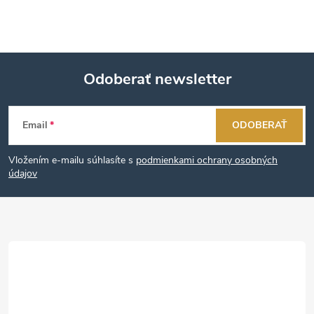
Odoberať newsletter
Z
Email
ODOBERAŤ
á
Vložením e-mailu súhlasíte s
podmienkami ochrany osobných
p
údajov
ä
t
i