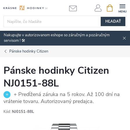
Prejsť
NÁKUPN
KOŠÍK
na
obsah
HĽADAŤ
Nakupujte v autorizovanom eshope so záručným a pozáručným
servisom ! 🛠️
Pánske hodinky Citizen
Pánske hodinky Citizen
NJ0151-88L
+ Predĺžená záruka na 5 rokov. Až 100 dní na
vrátenie tovaru. Autorizovaný predajca.
Kód:
NJ0151-88L