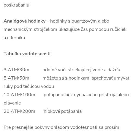
poškrabaniu.
Analógové hodinky –
hodinky s quartzovým alebo
mechanickým strojčekom ukazujúce čas pomocou ručičiek
a ciferníka.
Tabuľka vodotesnosti
3 ATM/30m odolné voči striekajúcej vode a dažďu
5 ATM/50m môžete sa s hodinkami sprchovať umývať
ruky pod tečúcou vodou
10 ATM/100m potápanie bez dýchacieho prístroja alebo
plávanie
20 ATM/200m hĺbkové potápania
Pre presnejšie pokyny ohľadom vodotesnosti sa prosím