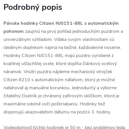
Podrobný popis
Pánske hodinky Citizen NJ0151-88L s automatickým
pohonom
zaujmú na prvý pohľad jednoduchým puzdrom a
univerzálnym vzhľadom. Vďaka svojim vlastnostiam sú
ideálnym doplnkom najmä na bežné, každodenné nosenie.
Hodinky Citizen NJ0151-88L majú puzdro vyrobené z
kvalitnej ušľachtilej ocele, ktoré dopĺňa článkový oceľový
náramok. Vnútri puzdra nájdeme mechanický strojček
Citizen 8210 s automatickým náťahom, ktorý je možné
naťahovať aj manuálne korunkou. Jednoduchý a výborne
čitateľný číselník je chránený zafírovým sklíčkom, ktoré je
maximálne odolné voči poškriabaniu. Hodinky tiež
disponujú ukazovateľom dátumu na pozícii 3. hodiny.
Vodeodolnosť týchto hodiniek je 50 m - bez problémov teda