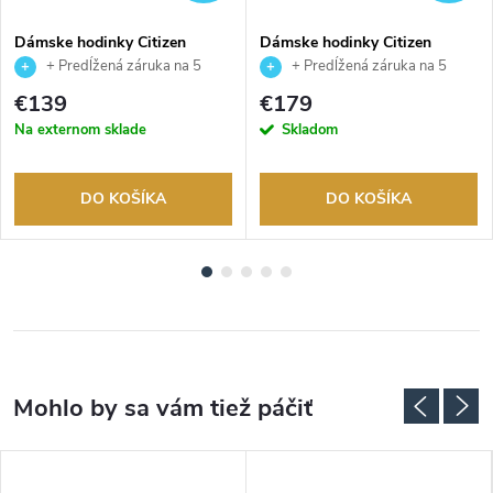
Dámske hodinky Citizen
Dámske hodinky Citizen
EM0411-71X
AW1828-80X
+ Predĺžená záruka na 5
+ Predĺžená záruka na 5
rokov. Až 100 dní na vrátenie
rokov. Až 100 dní na vrátenie
€139
€179
tovaru. Autorizovaný predajca.
tovaru. Autorizovaný predajca.
Na externom sklade
Skladom
DO KOŠÍKA
DO KOŠÍKA