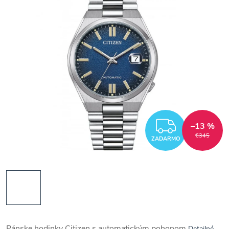
ZADAR
–13 %
€345
ZADARMO
Pánske hodinky Citizen s automatickým pohonom
Detailné