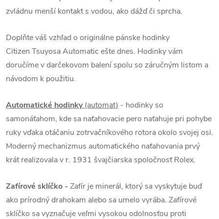
zvládnu menší kontakt s vodou, ako dážď či sprcha.
Doplňte váš vzhľad o originálne pánske hodinky
Citizen Tsuyosa Automatic ešte dnes. Hodinky vám
doručíme v darčekovom balení spolu so záručným listom a
návodom k použitiu.
Automatické hodinky
(automat)
- hodinky so
samonáťahom, kde sa naťahovacie pero naťahuje pri pohybe
ruky vďaka otáčaniu zotrvačníkového rotora okolo svojej osi.
Moderný mechanizmus automatického naťahovania prvý
krát realizovala v r. 1931 švajčiarska spoločnosť Rolex.
Zafírové sklíčko -
Zafír je minerál, ktorý sa vyskytuje buď
ako prírodný drahokam alebo sa umelo vyrába. Zafírové
sklíčko sa vyznačuje veľmi vysokou odolnosťou proti