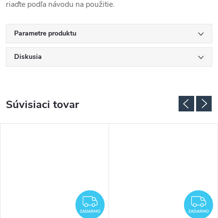
riaďte podľa návodu na použitie.
Parametre produktu
Diskusia
Súvisiaci tovar
ADARMO
ZADARMO
Z
ZADARMO
ZADARMO