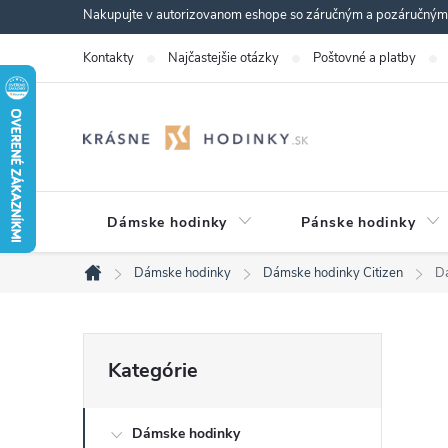
Prejsť
Nakupujte v autorizovanom eshope so záručným a pozáručným s
na
Kontakty
Najčastejšie otázky
Poštovné a platby
obsah
Dámske hodinky
Pánske hodinky
Dámske hodinky
Dámske hodinky Citizen
D
Domov
B
Preskočiť
Kategórie
kategórie
o
Dámske hodinky