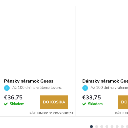
Pánsky náramok Guess
Dámsky náramok Gu
JUMB01312JWYGBKT/U
JUBB04144JWYGS
Až 100 dní na vrátenie tovaru.
Až 100 dní na vrátenie
Autorizovaný predajca.
Autorizovaný predajca.
€36,75
€33,75
DO KOŠÍKA
DO
Skladom
Skladom
Kód:
JUMB01312JWYGBKT/U
Kód:
JU