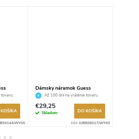
ess
Dámsky náramok Guess
Dámsky
JUBB06017JWYGS
JUBB0
 tovaru.
Až 100 dní na vrátenie tovaru.
Až 10
Autorizovaný predajca.
Autorizov
€29,25
€33,7
 KOŠÍKA
DO KOŠÍKA
Skladom
Sklad
BB04144JWYGS
Kód:
JUBB06017JWYGS