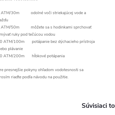
 ATM/30m odolné voči striekajúcej vode a
ažďu
 ATM/50m môžete sa s hodinkami sprchovať
mývať ruky pod tečúcou vodou
0 ATM/100m potápanie bez dýchacieho prístroja
lebo plávanie
0 ATM/200m hĺbkové potápania
re presnejšie pokyny ohľadom vodotesnosti sa
rosím riaďte podľa návodu na použitie.
Súvisiaci t