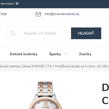
ervisom ! 🛠️
info@krasnehodinky.sk
Vrátenie-výmena tovaru
Reklamácia tovaru
Obchodné podmienky
HĽADAŤ
Detské hodinky
Šperky
Značky
ámske hodinky Citizen EM0506-77A
+ Predĺžená záruka na 5 rokov. Až 100 d
D
C