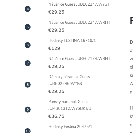
Náušnice Guess JUBE02247JWYGT
€29,25
Náušnice Guess JUBE02247JWRHT
€29,25
Hodinky FESTINA 16719/1
D
€129
d
z
Náušnice Guess JUBE02174JWRHT
€29,25
e
k
Dámsky náramok Guess
A
JUBB02246JWYGS
€29,25
n
Pánsky náramok Guess
H
JUMB01312JWYGBKT/U
k
€36,75
n
Hodinky Festina 20475/1
o