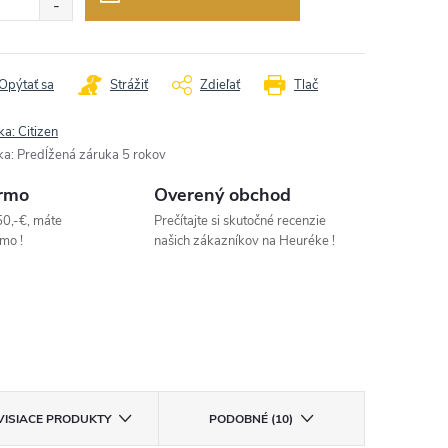
Opýtať sa
Strážiť
Zdieľať
Tlač
ka:
Citizen
ka
:
Predĺžená záruka 5 rokov
rmo
Overený obchod
50,-€, máte
Prečítajte si skutočné recenzie
mo !
našich zákazníkov na Heuréke !
VISIACE PRODUKTY
PODOBNÉ (10)