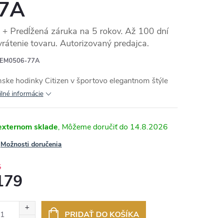
7A
+ Predĺžená záruka na 5 rokov. Až 100 dní
vrátenie tovaru. Autorizovaný predajca.
EM0506-77A
ke hodinky Citizen v športovo elegantnom štýle
ilné informácie
externom sklade
14.8.2026
Možnosti doručenia
5
179
otková
:
PRIDAŤ DO KOŠÍKA