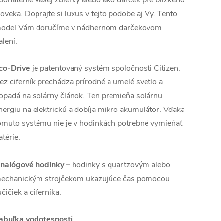
loveka. Doprajte si luxus v tejto podobe aj Vy. Tento
odel Vám doručíme v nádhernom darčekovom
alení.
co-Drive
je patentovaný systém spoločnosti Citizen.
ez ciferník prechádza prírodné a umelé svetlo a
opadá na solárny článok. Ten premieňa solárnu
nergiu na elektrickú a dobíja mikro akumulátor. Vďaka
omuto systému nie je v hodinkách potrebné vymieňať
atérie.
nalógové hodinky –
hodinky s quartzovým alebo
echanickým strojčekom ukazujúce čas pomocou
učičiek a ciferníka.
abuľka vodotesnosti