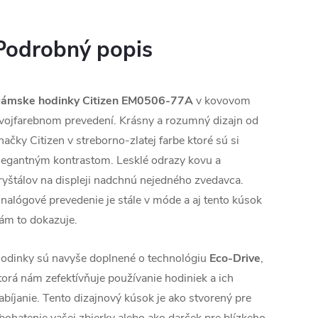
Podrobný popis
ámske hodinky Citizen EM0506-77A
v kovovom
vojfarebnom prevedení. Krásny a rozumný dizajn od
načky Citizen v streborno-zlatej farbe ktoré sú si
legantným kontrastom. Lesklé odrazy kovu a
ryštálov na displeji nadchnú nejedného zvedavca.
nalógové prevedenie je stále v móde a aj tento kúsok
ám to dokazuje.
odinky sú navyše doplnené o technológiu
Eco-Drive
,
torá nám zefektívňuje používanie hodiniek a ich
abíjanie. Tento d
izajnový kúsok je ako stvorený pre
bohatenie vašej zbierky alebo ako darček pre blízkeho