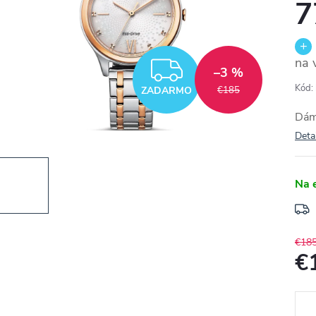
7
na 
ZADARMO
–3 %
Kód:
ZADARMO
€185
Dáms
Deta
Na 
€18
€
Jedn
cena