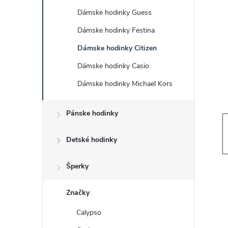
č
Dámske hodinky Guess
n
Dámske hodinky Festina
ý
Dámske hodinky Citizen
Dámske hodinky Casio
p
Dámske hodinky Michael Kors
a
Pánske hodinky
n
Detské hodinky
e
Šperky
l
Značky
Calypso