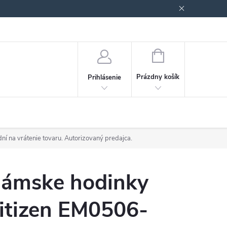
Podmienky ochrany osobných údajov
Blog
NÁKUPNÝ
KOŠÍK
Prázdny košík
Prihlásenie
ní na vrátenie tovaru. Autorizovaný predajca.
ámske hodinky
itizen EM0506-