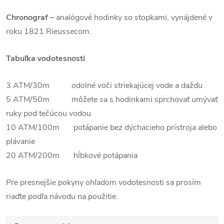
Chronograf –
analógové hodinky so stopkami, vynájdené v
roku 1821 Rieussecom.
Tabuľka vodotesnosti
3 ATM/30m odolné voči striekajúcej vode a dažďu
5 ATM/50m môžete sa s hodinkami sprchovať umývať
ruky pod tečúcou vodou
10 ATM/100m potápanie bez dýchacieho prístroja alebo
plávanie
20 ATM/200m hĺbkové potápania
Pre presnejšie pokyny ohľadom vodotesnosti sa prosím
riaďte podľa návodu na použitie.