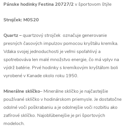
Pánske hodinky Festina 20727/2
v športovom štýle
Strojček:
M0S20
Quartz
–
quartzový strojček označuje generovanie
presných časových impulzov pomocou kryštálu kremíka.
Vďaka svojej jednoduchosti je veľmi spoľahlivý a
spotrebováva len malé množstvo energie, čo má vplyv na
výdrž batérie. Prvé hodinky s kremíkovým kryštáľom boli
vyrobené v Kanade okolo roku 1950.
Minerálne sklíčko
– Minerálne sklíčko je najčastejšie
používané sklíčko v hodinárskom priemysle. Je dostatočne
odolné voči poškrabaniu a je odolnejšie voči rozbitiu ako
zafírové sklíčko. Najobľúbenejšie je pri športových
modeloch.